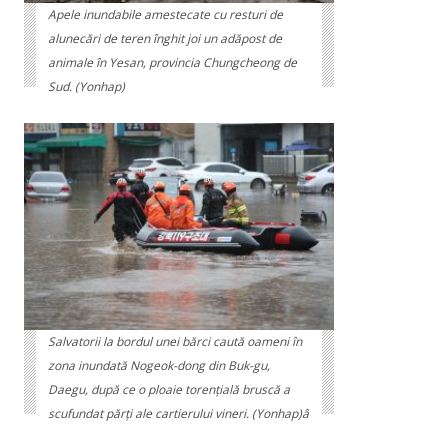
Apele inundabile amestecate cu resturi de
alunecări de teren înghit joi un adăpost de
animale în Yesan, provincia Chungcheong de
Sud. (Yonhap)
Salvatorii la bordul unei bărci caută oameni în
zona inundată Nogeok-dong din Buk-gu,
Daegu, după ce o ploaie torențială bruscă a
scufundat părți ale cartierului vineri. (Yonhap)â