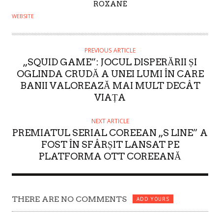
A
ROXANÉ
U
WEBSITE
T
H
O
PREVIOUS ARTICLE
„SQUID GAME”: JOCUL DISPERĂRII ȘI
R
OGLINDA CRUDĂ A UNEI LUMI ÎN CARE
BANII VALOREAZĂ MAI MULT DECÂT
VIAȚA
NEXT ARTICLE
PREMIATUL SERIAL COREEAN „S LINE” A
FOST ÎN SFÂRȘIT LANSAT PE
PLATFORMA OTT COREEANĂ
THERE ARE NO COMMENTS
ADD YOURS