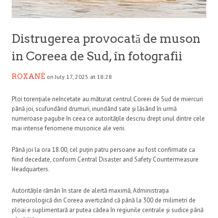
Distrugerea provocată de muson
in Coreea de Sud, în fotografii
ROXANÉ
on July 17, 2025 at 18:28
Ploi torențiale neîncetate au măturat centrul Coreei de Sud de miercuri
până joi, scufundând drumuri, inundând sate și lăsând în urmă
numeroase pagube în ceea ce autoritățile descriu drept unul dintre cele
mai intense fenomene musonice ale verii.
Până joi la ora 18.00, cel puțin patru persoane au fost confirmate ca
fiind decedate, conform Central Disaster and Safety Countermeasure
Headquarters.
Autoritățile rămân în stare de alertă maximă, Administrația
meteorologică din Coreea avertizând că până la 300 de milimetri de
ploai e suplimentară ar putea cădea în regiunile centrale și sudice până