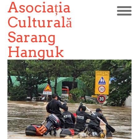
Asociația
Culturală
Sarang
Hanguk