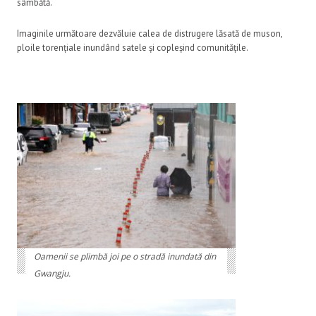
sâmbătă.
Imaginile următoare dezvăluie calea de distrugere lăsată de muson,
ploile torențiale inundând satele și copleșind comunitățile.
Oamenii se plimbă joi pe o stradă inundată din
Gwangju.