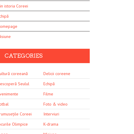
in istoria Coreei
chipă
omepage
isiune
CATEGORIES
ultură coreeană
Delicii coreene
escoperă Seulul
Echipă
venimente
Filme
otbal
Foto & video
rumusețile Coreei
Interviuri
ocurile Olimpice
K-drama