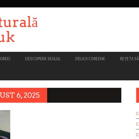
turală
uk
OREEI
DESCOPERĂ SEULUL
DELICII COREENE
REȚETA S
ST 6, 2025
C
C
C