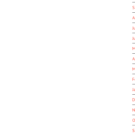
S
A
J
J
M
A
M
F
J
D
N
O
S