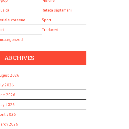
-pop
Misiune
uzică
Rețeta săptămânii
eriale coreene
Sport
iri
Traduceri
ncategorized
ARCHIVES
ugust 2026
uly 2026
une 2026
ay 2026
pril 2026
arch 2026