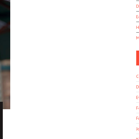
D
E
H
M
C
D
E
F
F
J