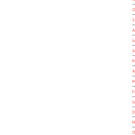
O
S
A
J
J
M
A
M
F
J
D
N
O