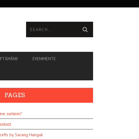
ĂPTĂMÂNII
EVENIMENTE
PAGES
ine suntem?
ontact
rafts by Sarang Hanguk