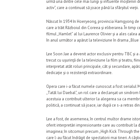
urmă una dintre cele mai lungi și influente moșteniri din
activ”, care a continuat să joace până la sfârșitul vieții.
Născut în 1934 în Hoeryeong, provincia Hamgyong de Nor
care a trăit Războiul din Coreea și eliberarea. În timp c
filmul „Hamlet” al lui Laurence Olivier și a ales calea 
în anul următor a apărut la televiziune în drama „Blue
Lee Soon Jae a devenit actor exclusiv pentru TBC și a 
trecut cu ușurință de la televiziune la film și teatru, f
interpretat atât roluri principale, cât și secundare, ap
dedicație și o rezistență extraordinare.
Opera care i-a făcut numele cunoscut a fost serialul MB
„Tatăl lui Daebal”, un rol care a declanșat un sindrom
acestuia a contribuit ulterior la alegerea sa ca membru
politică, a continuat să joace, iar după ce s-a retras di
Lee a fost, de asemenea, în centrul multor drame istori
oferit interpretări impresionante care au contribuit la
imaginea; în sitcomuri precum „High Kick Through the R
care l-au făcut îndrăgit de spectatorii mai tineri. A câș