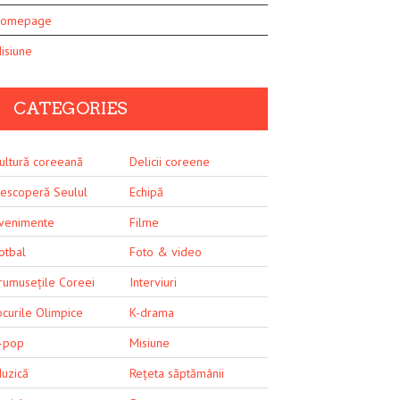
omepage
isiune
CATEGORIES
ultură coreeană
Delicii coreene
escoperă Seulul
Echipă
venimente
Filme
otbal
Foto & video
rumusețile Coreei
Interviuri
ocurile Olimpice
K-drama
-pop
Misiune
uzică
Rețeta săptămânii