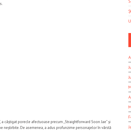
S
s.
Șt
U
A
J
J
M
A
M
F
 a câștigat porecle afectuoase precum „Straightforward Soon Jae” și
J
ne neștirbite. De asemenea, a adus profunzime personajelor în vârstă