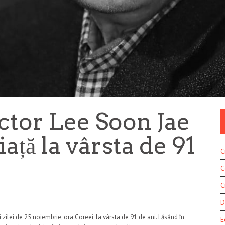
ctor Lee Soon Jae
iață la vârsta de 91
C
C
C
D
i zilei de 25 noiembrie, ora Coreei, la vârsta de 91 de ani. Lăsând în
E