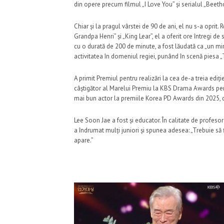
din opere precum filmul „I Love You” și serialul „Beeth
Chiar și la pragul vârstei de 90 de ani, el nu s-a opr
Grandpa Henri” și „King Lear”, el a oferit ore întregi de
cu o durată de 200 de minute, a fost lăudată ca „un mirac
activitatea în domeniul regiei, punând în scenă piesa
A primit Premiul pentru realizări la cea de-a treia ediți
câștigător al Marelui Premiu la KBS Drama Awards pen
mai bun actor la premiile Korea PD Awards din 2025, deș
Lee Soon Jae a fost și educator. În calitate de profeso
a îndrumat mulți juniori și spunea adesea: „Trebuie să
apare.”