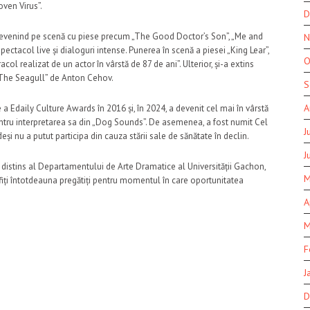
oven Virus”.
D
it. Revenind pe scenă cu piese precum „The Good Doctor’s Son”, „Me and
N
 spectacol live și dialoguri intense. Punerea în scenă a piesei „King Lear”,
O
ol realizat de un actor în vârstă de 87 de ani”. Ulterior, și-a extins
 „The Seagull” de Anton Cehov.
S
A
e a Edaily Culture Awards în 2016 și, în 2024, a devenit cel mai în vârstă
tru interpretarea sa din „Dog Sounds”. De asemenea, a fost numit Cel
J
i nu a putut participa din cauza stării sale de sănătate în declin.
J
r distins al Departamentului de Arte Dramatice al Universității Gachon,
M
 fiți întotdeauna pregătiți pentru momentul în care oportunitatea
A
M
F
J
D