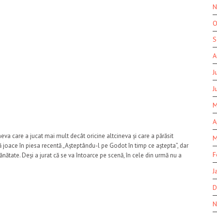
N
O
S
A
J
J
M
A
eva care a jucat mai mult decât oricine altcineva și care a părăsit
M
ă joace în piesa recentă „Așteptându-l pe Godot în timp ce aștepta”, dar
F
nătate. Deși a jurat că se va întoarce pe scenă, în cele din urmă nu a
J
D
N