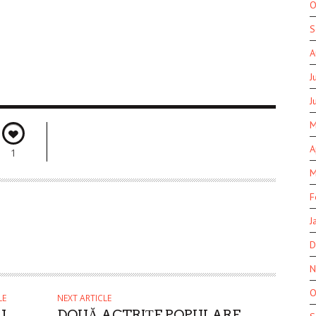
O
S
A
J
J
M
A
1
M
F
J
D
N
O
LE
NEXT ARTICLE
U
DOUĂ ACTRIȚE POPULARE