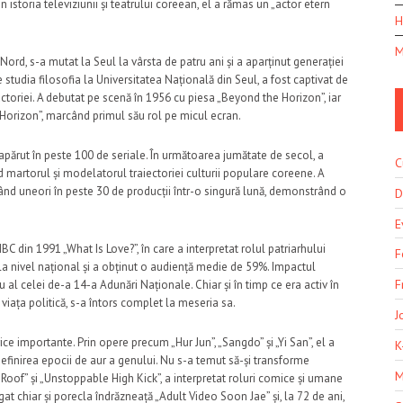
 istoria televiziunii și teatrului coreean, el a rămas un „actor etern
H
M
d, s-a mutat la Seul la vârsta de patru ani și a aparținut generației
e studia filosofia la Universitatea Națională din Seul, a fost captivat de
actoriei. A debutat pe scenă în 1956 cu piesa „Beyond the Horizon”, iar
 Horizon”, marcând primul său rol pe micul ecran.
apărut în peste 100 de seriale. În următoarea jumătate de secol, a
C
iind martorul și modelatorul traiectoriei culturii populare coreene. A
ărând uneori în peste 30 de producții într-o singură lună, demonstrând o
D
E
C din 1991 „What Is Love?”, în care a interpretat rolul patriarhului
F
 la nivel național și a obținut o audiență medie de 59%. Impactul
F
 al celei de-a 14-a Adunări Naționale. Chiar și în timp ce era activ în
n viața politică, s-a întors complet la meseria sa.
J
ce importante. Prin opere precum „Hur Jun”, „Sangdo” și „Yi San”, el a
K
 definirea epocii de aur a genului. Nu s-a temut să-și transforme
M
oof” și „Unstoppable High Kick”, a interpretat roluri comice și umane
tigat chiar și porecla îndrăzneață „Adult Video Soon Jae” și, la 72 de ani,