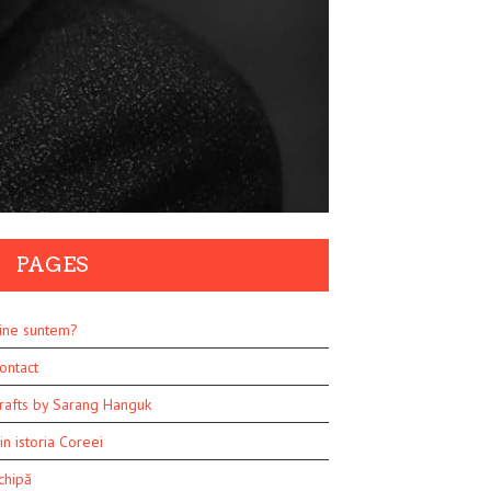
PAGES
ine suntem?
ontact
rafts by Sarang Hanguk
in istoria Coreei
chipă