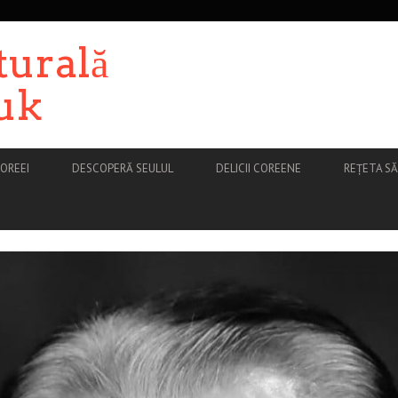
turală
uk
OREEI
DESCOPERĂ SEULUL
DELICII COREENE
REȚETA S