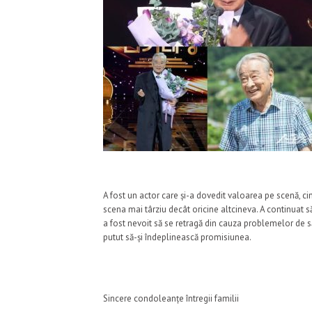
A fost un actor care și-a dovedit valoarea pe scenă, cin
scena mai târziu decât oricine altcineva. A continuat s
a fost nevoit să se retragă din cauza problemelor de să
putut să-și îndeplinească promisiunea.
Sincere condoleanțe întregii familii