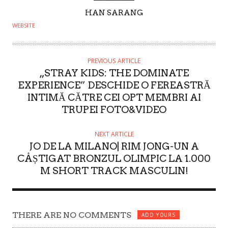
A
HAN SARANG
U
WEBSITE
T
H
O
PREVIOUS ARTICLE
„STRAY KIDS: THE DOMINATE
R
EXPERIENCE” DESCHIDE O FEREASTRĂ
INTIMĂ CĂTRE CEI OPT MEMBRI AI
TRUPEI FOTO&VIDEO
NEXT ARTICLE
JO DE LA MILANO| RIM JONG-UN A
CÂȘTIGAT BRONZUL OLIMPIC LA 1.000
M SHORT TRACK MASCULIN!
THERE ARE NO COMMENTS
ADD YOURS