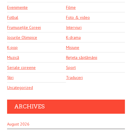
Evenimente
Filme
Fotbal
Foto & video
Frumusețile Coreei
Interviuri
Jocurile Olimpice
K-drama
K-pop
Misiune
Muzică
Rețeta săptămânii
Seriale coreene
Sport
Știri
Traduceri
Uncategorized
ARCHIVES
August 2026