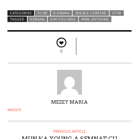
CATEGORIES
FILME
K-DRAMA
SERIALE COREENE
ȘTIRI
TAGGED
KDRAMA
KIM YOU JUNG
PARK JINYOUNG
0
A
MEZEY MARIA
U
WEBSITE
T
H
O
PREVIOUS ARTICLE
MUN KA YOUNG A SEMNAT CU
R