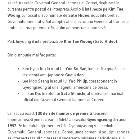
se infiltrează în Guvernul General Japonez al Coreei, deghizată în
cursantă pentru postul de interpretă. Acolo îl întâlnește pe
Kim Tae
Woong
, cunoscut și sub numele de
Sato Hideo
, noul interpret al
Guvernului General și fiul adoptiv al Inspectorului General al Coreei, al
doilea cel mai puternic oficial din administrația japoneză.
Park Jinyoung
îl interpretează pe
Kim Tae Woong (Sato Hideo)
.
Din distribuție mai fac parte:
Kim Hyun Joo
în rolul lui
Yoo So Ran
, lunetistă a grupării de
rezistență anti-japoneze
Gugukdan
.
Lee Moo Saeng
în rolul lui
Yoo Philip
, corespondent în
Gyeongseong al unei agenții americane de presă.
Jin Sun Kyu
în rolul lui
Sato Shinichi
, al doilea cel mai înalt
oficial din Guvernul General Japonez al Coreei.
Lansat cu exact
100 de zile înainte de premieră
, teaserul
impresionează prin recrearea fidelă a orașului
Gyeongseong
din anul
1932
. Pe fundalul aglomeratei Gări Gyeongseong și al sediului
Guvernului General Japonez al Coreei, unde coreeni și polițiști japonezi
se intersectează zilnic, teaserul sugerează misiunea periculoasă sub