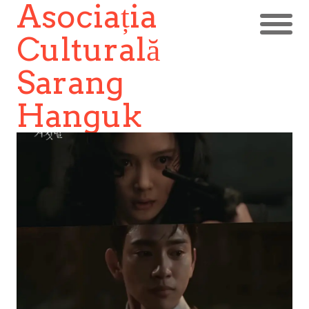
Asociația
Culturală
Sarang
Hanguk