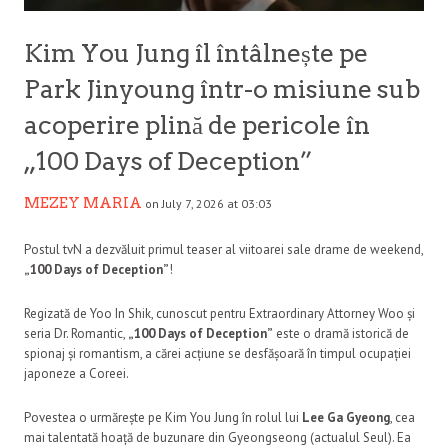
Kim You Jung îl întâlnește pe
Park Jinyoung într-o misiune sub
acoperire plină de pericole în
„100 Days of Deception”
MEZEY MARIA
on July 7, 2026 at 03:03
Postul tvN a dezvăluit primul teaser al viitoarei sale drame de weekend,
„100 Days of Deception”
!
Regizată de
Yoo In Shik
, cunoscut pentru
Extraordinary Attorney Woo
și
seria
Dr. Romantic
,
„100 Days of Deception”
este o dramă istorică de
spionaj și romantism, a cărei acțiune se desfășoară în timpul ocupației
japoneze a Coreei.
Povestea o urmărește pe
Kim You Jung
în rolul lui
Lee Ga Gyeong
, cea
mai talentată hoață de buzunare din Gyeongseong (actualul Seul). Ea