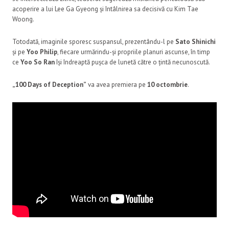
acoperire a lui Lee Ga Gyeong și întâlnirea sa decisivă cu Kim Tae
Woong.
Totodată, imaginile sporesc suspansul, prezentându-l pe
Sato Shinichi
și pe
Yoo Philip
, fiecare urmărindu-și propriile planuri ascunse, în timp
ce
Yoo So Ran
își îndreaptă pușca de lunetă către o țintă necunoscută.
„100 Days of Deception”
va avea premiera pe
10 octombrie
.