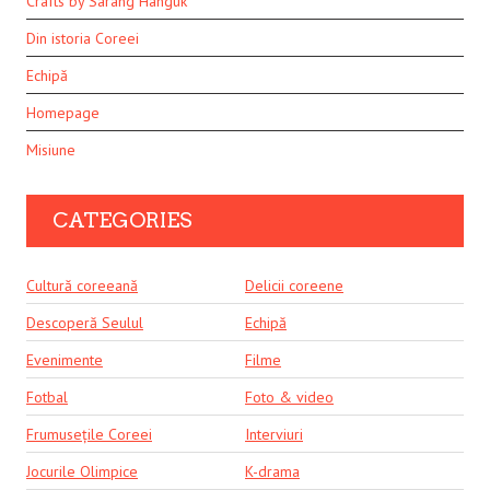
Crafts by Sarang Hanguk
Din istoria Coreei
Echipă
Homepage
Misiune
CATEGORIES
Cultură coreeană
Delicii coreene
Descoperă Seulul
Echipă
Evenimente
Filme
Fotbal
Foto & video
Frumusețile Coreei
Interviuri
Jocurile Olimpice
K-drama