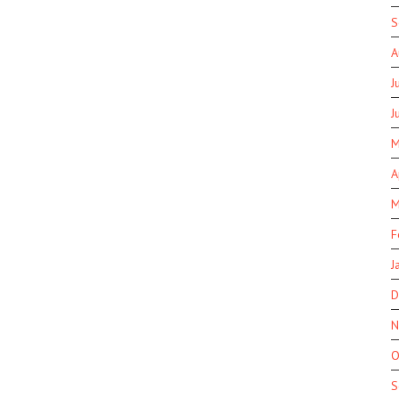
S
A
J
J
M
A
M
F
J
D
N
O
S