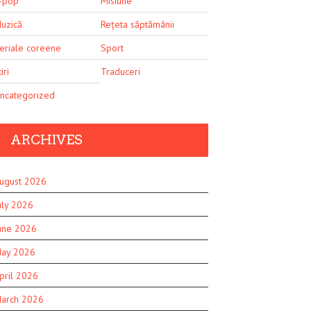
-pop
Misiune
uzică
Rețeta săptămânii
eriale coreene
Sport
iri
Traduceri
ncategorized
ARCHIVES
ugust 2026
uly 2026
une 2026
ay 2026
pril 2026
arch 2026