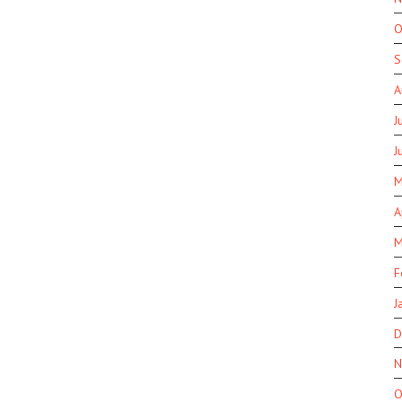
O
S
A
J
J
M
A
M
F
J
D
N
O