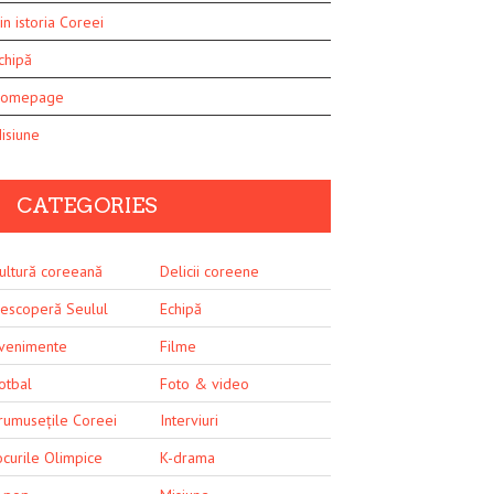
in istoria Coreei
chipă
omepage
isiune
CATEGORIES
ultură coreeană
Delicii coreene
escoperă Seulul
Echipă
venimente
Filme
otbal
Foto & video
rumusețile Coreei
Interviuri
ocurile Olimpice
K-drama