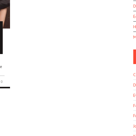
D
E
H
M
de
C
0
D
E
F
F
J