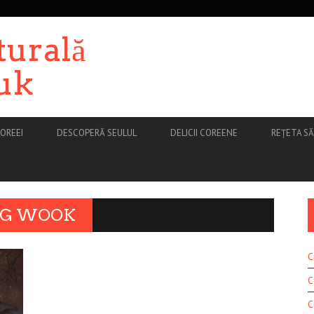
turală
uk
OREEI
DESCOPERĂ SEULUL
DELICII COREENE
REȚETA S
NG WOOK
C
C
C