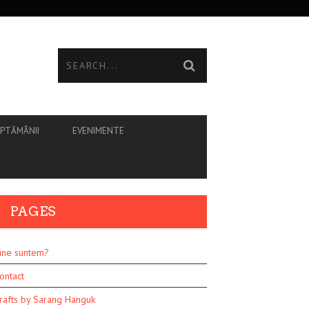
ĂPTĂMÂNII
EVENIMENTE
PAGES
ine suntem?
ontact
rafts by Sarang Hanguk