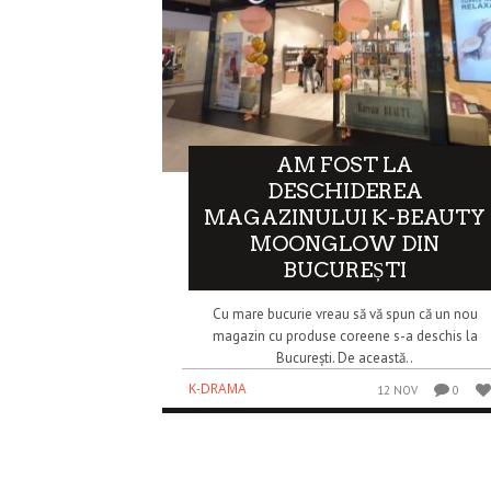
AM FOST LA
DESCHIDEREA
MAGAZINULUI K-BEAUTY
MOONGLOW DIN
BUCUREȘTI
Cu mare bucurie vreau să vă spun că un nou
magazin cu produse coreene s-a deschis la
București. De această..
K-DRAMA
12 NOV
0