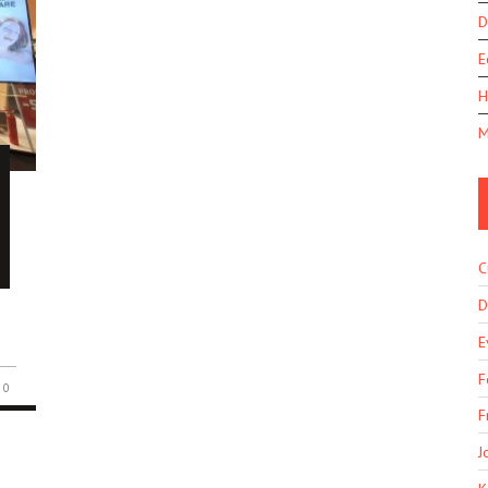
D
E
H
M
C
D
E
F
0
F
J