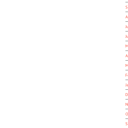
S
A
J
J
M
A
M
F
J
D
N
O
S