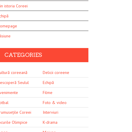
in istoria Coreei
chipă
omepage
isiune
CATEGORIES
ultură coreeană
Delicii coreene
escoperă Seulul
Echipă
venimente
Filme
otbal
Foto & video
rumusețile Coreei
Interviuri
ocurile Olimpice
K-drama