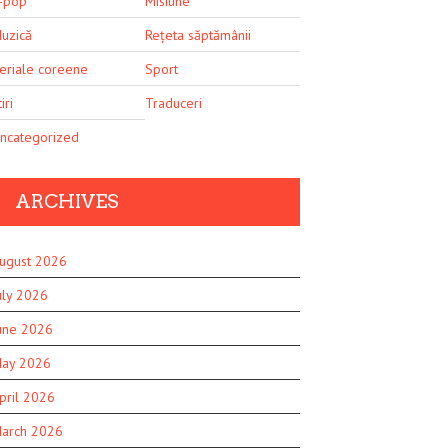
-pop
Misiune
uzică
Rețeta săptămânii
eriale coreene
Sport
iri
Traduceri
ncategorized
ARCHIVES
ugust 2026
uly 2026
une 2026
ay 2026
pril 2026
arch 2026