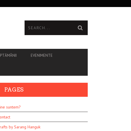
ĂPTĂMÂNII
EVENIMENTE
PAGES
ine suntem?
ontact
rafts by Sarang Hanguk