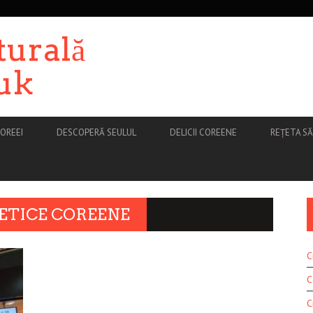
turală
uk
OREEI
DESCOPERĂ SEULUL
DELICII COREENE
REȚETA S
ETICE COREENE
C
C
C