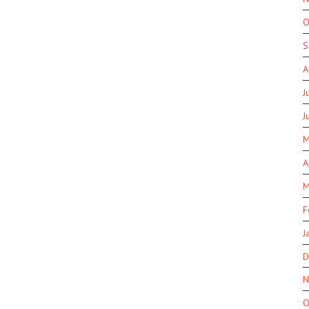
O
S
A
J
J
M
A
M
F
J
D
N
O