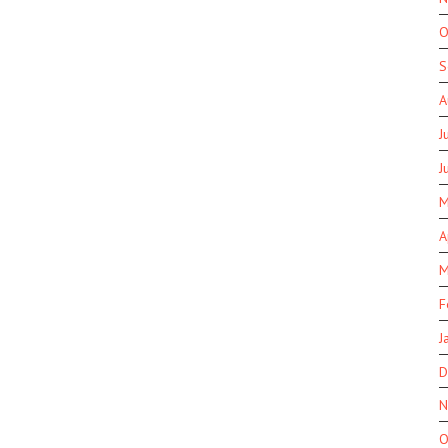
O
S
A
J
J
M
A
M
F
J
D
N
O