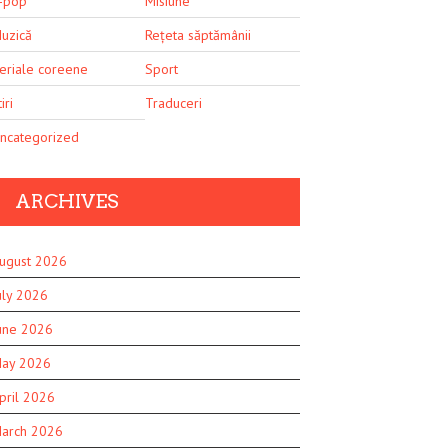
-pop
Misiune
uzică
Rețeta săptămânii
eriale coreene
Sport
iri
Traduceri
ncategorized
ARCHIVES
ugust 2026
uly 2026
une 2026
ay 2026
pril 2026
arch 2026