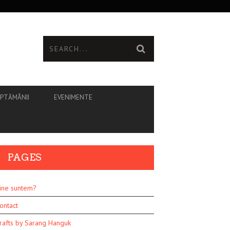
ĂPTĂMÂNII
EVENIMENTE
PAGES
ine suntem?
ontact
rafts by Sarang Hanguk