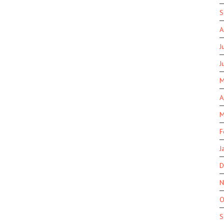
S
A
J
J
M
A
M
F
J
D
N
O
S