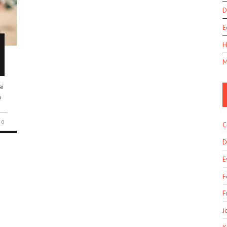
D
E
H
M
ai
n
0
C
D
E
F
F
J