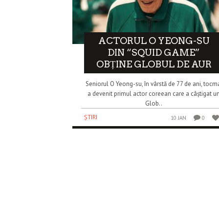
ACTORUL O YEONG-SU
DIN “SQUID GAME”
OBȚINE GLOBUL DE AUR
Seniorul O Yeong-su, în vârstă de 77 de ani, tocm
a devenit primul actor coreean care a câștigat u
Glob..
ȘTIRI
10 JAN
0