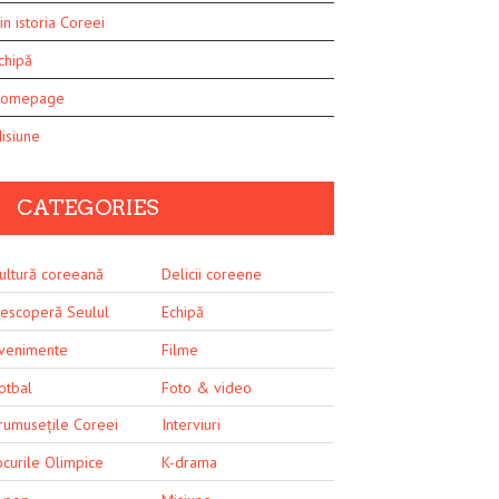
in istoria Coreei
chipă
omepage
isiune
CATEGORIES
ultură coreeană
Delicii coreene
escoperă Seulul
Echipă
venimente
Filme
otbal
Foto & video
rumusețile Coreei
Interviuri
ocurile Olimpice
K-drama