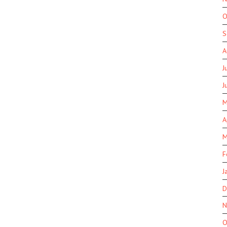
O
S
A
J
J
M
A
M
F
J
D
N
O