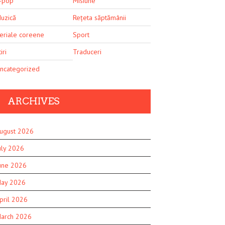
-pop
Misiune
uzică
Rețeta săptămânii
eriale coreene
Sport
iri
Traduceri
ncategorized
ARCHIVES
ugust 2026
uly 2026
une 2026
ay 2026
pril 2026
arch 2026