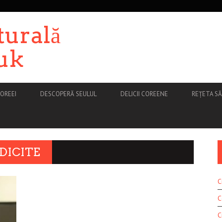
turală
uk
OREEI
DESCOPERĂ SEULUL
DELICII COREENE
REȚETA S
DICITE
C
C
C