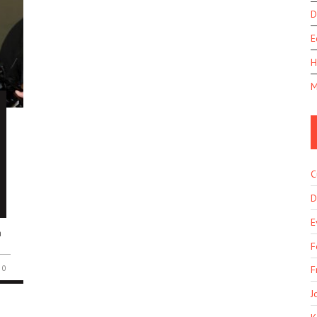
D
E
H
M
C
D
E
a
F
0
F
J