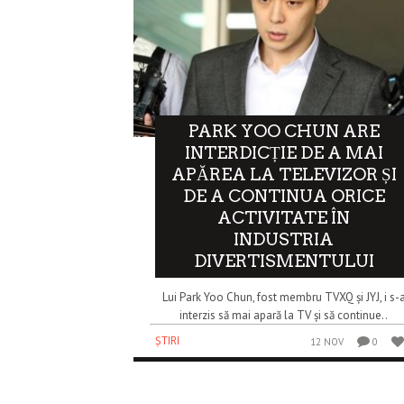
PARK YOO CHUN ARE
INTERDICȚIE DE A MAI
APĂREA LA TELEVIZOR ȘI
DE A CONTINUA ORICE
ACTIVITATE ÎN
INDUSTRIA
DIVERTISMENTULUI
Lui Park Yoo Chun, fost membru TVXQ și JYJ, i s-
interzis să mai apară la TV și să continue..
ȘTIRI
12 NOV
0