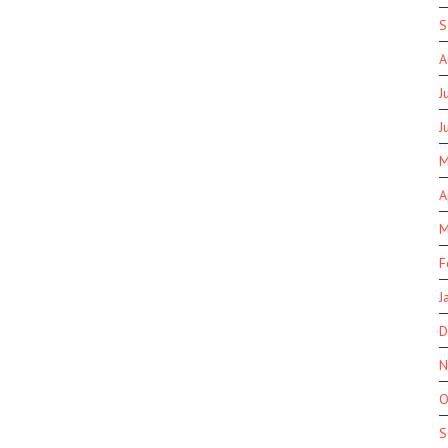
S
A
J
J
M
A
M
F
J
D
N
O
S