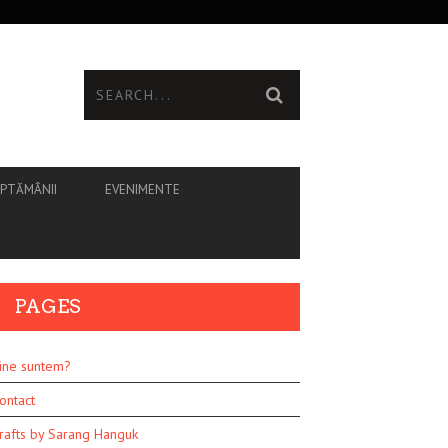
ĂPTĂMÂNII
EVENIMENTE
PAGES
ine suntem?
ontact
rafts by Sarang Hanguk