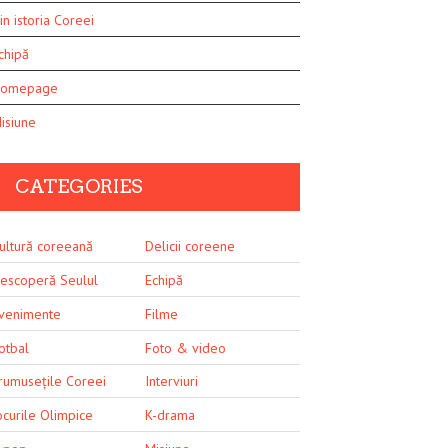
in istoria Coreei
chipă
omepage
isiune
CATEGORIES
ultură coreeană
Delicii coreene
escoperă Seulul
Echipă
venimente
Filme
otbal
Foto & video
rumusețile Coreei
Interviuri
ocurile Olimpice
K-drama