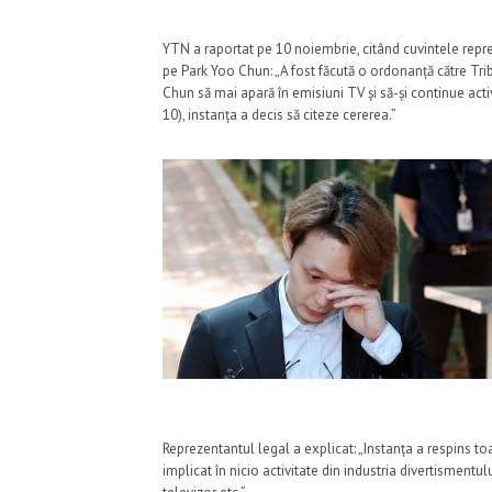
YTN a raportat pe 10 noiembrie, citând cuvintele repr
pe Park Yoo Chun: „A fost făcută o ordonanță către Trib
Chun să mai apară în emisiuni TV și să-și continue activi
10), instanța a decis să citeze cererea.”
Reprezentantul legal a explicat: „Instanța a respins toa
implicat în nicio activitate din industria divertismentul