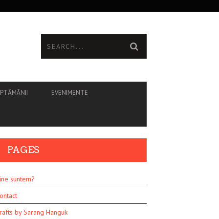
ĂPTĂMÂNII
EVENIMENTE
PAGES
ine suntem?
ontact
rafts by Sarang Hanguk