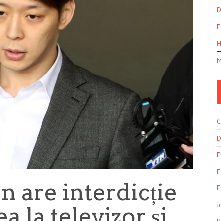
D
E
H
M
C
D
E
F
 are interdicție
F
J
a la televizor și