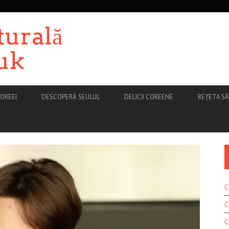
turală
uk
OREEI
DESCOPERĂ SEULUL
DELICII COREENE
REȚETA S
C
C
C