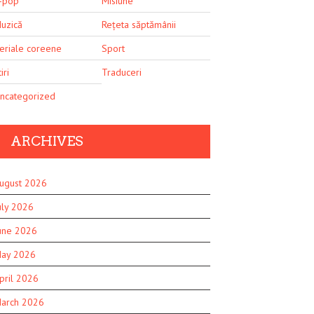
-pop
Misiune
uzică
Rețeta săptămânii
eriale coreene
Sport
iri
Traduceri
ncategorized
ARCHIVES
ugust 2026
uly 2026
une 2026
ay 2026
pril 2026
arch 2026