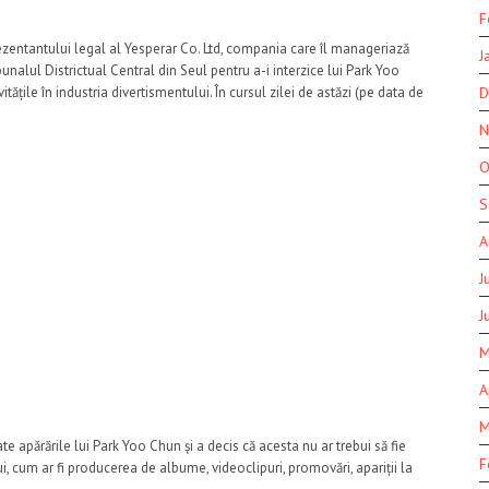
F
ezentantului legal al Yesperar Co. Ltd, compania care îl manageriază
J
unalul Districtual Central din Seul pentru a-i interzice lui Park Yoo
tățile în industria divertismentului. În cursul zilei de astăzi (pe data de
D
N
O
S
A
J
J
M
A
M
te apărările lui Park Yoo Chun și a decis că acesta nu ar trebui să fie
F
ui, cum ar fi producerea de albume, videoclipuri, promovări, apariții la