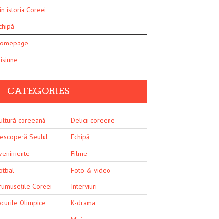
in istoria Coreei
chipă
omepage
isiune
CATEGORIES
ultură coreeană
Delicii coreene
escoperă Seulul
Echipă
venimente
Filme
otbal
Foto & video
rumusețile Coreei
Interviuri
ocurile Olimpice
K-drama