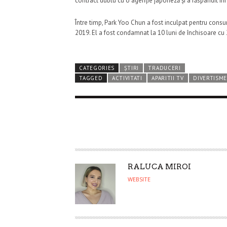
contract dublu cu o agenție japoneză și a răspândit in
Între timp, Park Yoo Chun a fost inculpat pentru con
2019. El a fost condamnat la 10 luni de închisoare cu 
CATEGORIES
ȘTIRI
TRADUCERI
TAGGED
ACTIVITATI
APARITII TV
DIVERTISM
A
RALUCA MIROI
U
WEBSITE
T
H
O
R