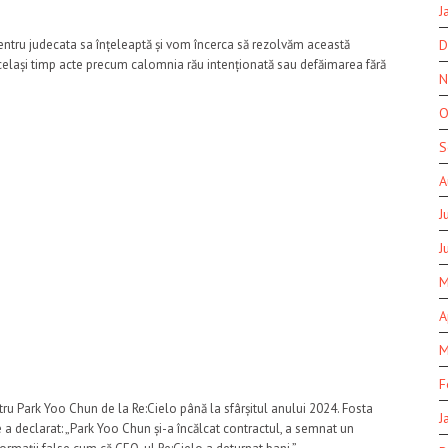
J
D
entru judecata sa înțeleaptă și vom încerca să rezolvăm această
celași timp acte precum calomnia rău intenționată sau defăimarea fără
N
O
S
A
J
J
M
A
M
F
tru Park Yoo Chun de la Re:Cielo până la sfârșitul anului 2024. Fosta
J
re a declarat: „Park Yoo Chun și-a încălcat contractul, a semnat un