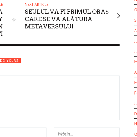
LE
NEXT ARTICLE
O
A
SEULUL VA FI PRIMUL ORAȘ
Y
CARE SE VA ALĂTURA
S
N
METAVERSULUI
A
I
J
J
ADD YOURS
M
A
M
F
J
D
N
O