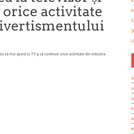
K
 orice activitate
M
divertismentului
S
Șt
U
is să mai apară la TV și să continue orice activitate din industria
A
J
J
M
A
M