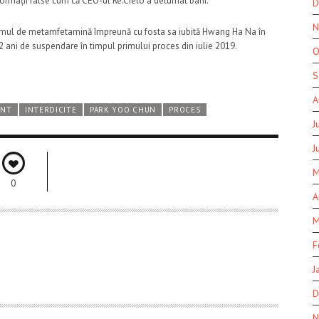
formații false cum că CEO-ul Re:Cielo a deturnat bani.”
D
N
sumul de metamfetamină împreună cu fosta sa iubită Hwang Ha Na în
2 ani de suspendare în timpul primului proces din iulie 2019.
O
S
A
ENT
INTERDICITE
PARK YOO CHUN
PROCES
J
J
M
0
A
M
F
J
D
N