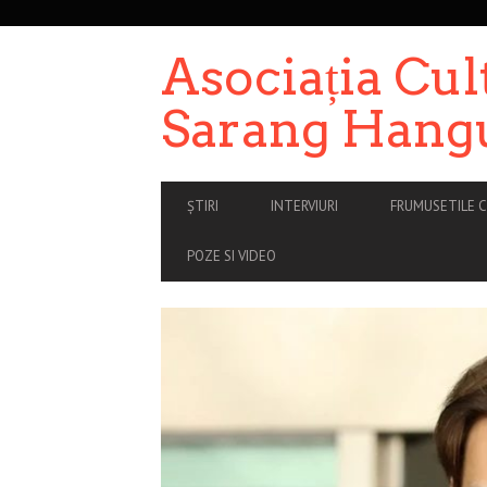
SECONDARY
NAVIGATION
Asociația Cul
Sarang Hang
PRIMARY
ȘTIRI
INTERVIURI
FRUMUSETILE C
NAVIGATION
POZE SI VIDEO