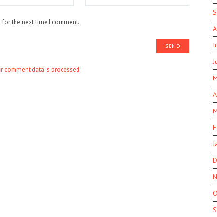
S
 for the next time I comment.
A
J
J
r comment data is processed.
M
A
M
F
J
D
N
O
S