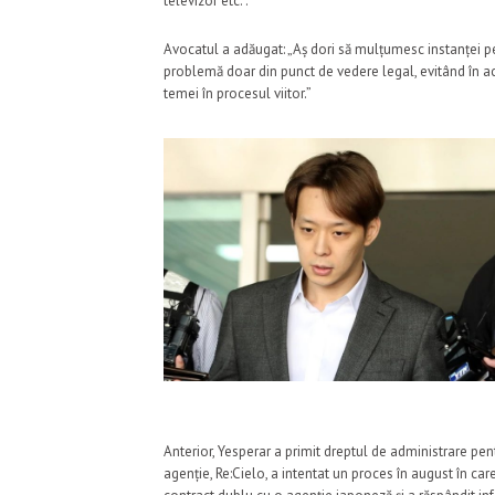
televizor etc.”.
Avocatul a adăugat: „Aș dori să mulțumesc instanței p
problemă doar din punct de vedere legal, evitând în a
temei în procesul viitor.”
Anterior, Yesperar a primit dreptul de administrare pen
agenție, Re:Cielo, a intentat un proces în august în ca