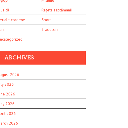
-pop
Misiune
uzică
Rețeta săptămânii
eriale coreene
Sport
iri
Traduceri
ncategorized
ARCHIVES
ugust 2026
uly 2026
une 2026
ay 2026
pril 2026
arch 2026