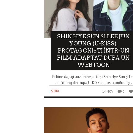
SHIN HYE SUN ȘI LEE JUN
YOUNG (U-KISS),
PROTAGONIȘTI ÎNTR-UN
FILM ADAPTAT DUPĂ UN
WEBTOON
Ei bine da, ați auzit bine, actrița Shin Hye Sun și L
Jun Young din trupa U-KISS au fost confirmați..
ȘTIRI
14 NOV
0