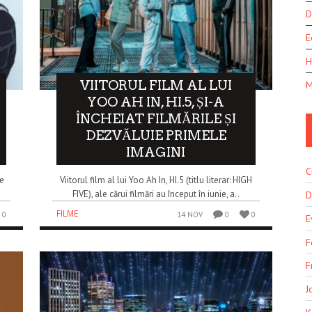
D
E
H
VIITORUL FILM AL LUI
M
YOO AH IN, HI.5, ȘI-A
ÎNCHEIAT FILMĂRILE ȘI
DEZVĂLUIE PRIMELE
IMAGINI
C
ee
Viitorul film al lui Yoo Ah In, HI.5 (titlu literar: HIGH
FIVE), ale cărui filmări au început în iunie, a..
D
FILME
0
14 NOV
0
0
E
F
F
J