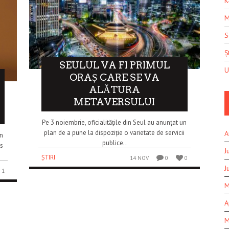
K
M
S
Șt
SEULUL VA FI PRIMUL
U
ORAȘ CARE SE VA
ALĂTURA
METAVERSULUI
Pe 3 noiembrie, oficialitățile din Seul au anunțat un
plan de a pune la dispoziție o varietate de servicii
A
n
publice..
us
J
ȘTIRI
14 NOV
0
0
J
1
M
A
M