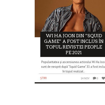
WI HA JOON DIN “SQUID
GAME” A FOST INCLUS ÎN
TOPUL REVISTEI PEOPLE
PE 2021
Popularitatea și ascensiunea actorului Wi Ha Joo
sunt de neoprit după “Squid Game”. El a fost incl
în topul realizat..
ȘTIRI
14 NOV
0