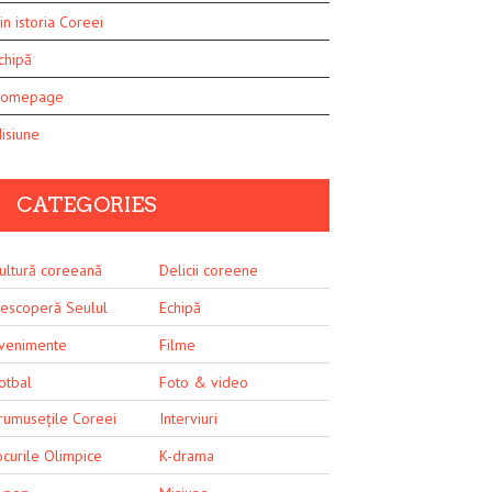
in istoria Coreei
chipă
omepage
isiune
CATEGORIES
ultură coreeană
Delicii coreene
escoperă Seulul
Echipă
venimente
Filme
otbal
Foto & video
rumusețile Coreei
Interviuri
ocurile Olimpice
K-drama