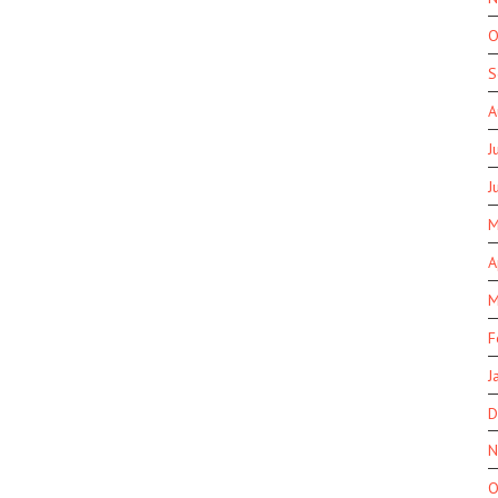
O
S
A
J
J
M
A
M
F
J
D
N
O