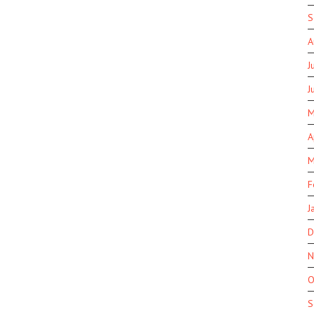
S
A
J
J
M
A
M
F
J
D
N
O
S