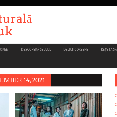
turală
uk
OREEI
DESCOPERĂ SEULUL
DELICII COREENE
REȚETA S
MBER 14, 2021
C
C
C