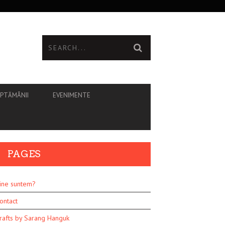
ĂPTĂMÂNII
EVENIMENTE
PAGES
ine suntem?
ontact
rafts by Sarang Hanguk