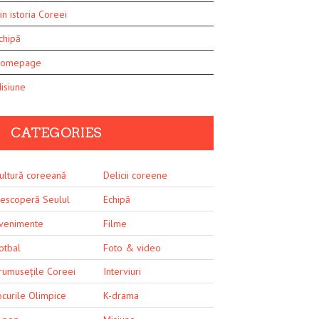
in istoria Coreei
chipă
omepage
isiune
CATEGORIES
ultură coreeană
Delicii coreene
escoperă Seulul
Echipă
venimente
Filme
otbal
Foto & video
rumusețile Coreei
Interviuri
ocurile Olimpice
K-drama