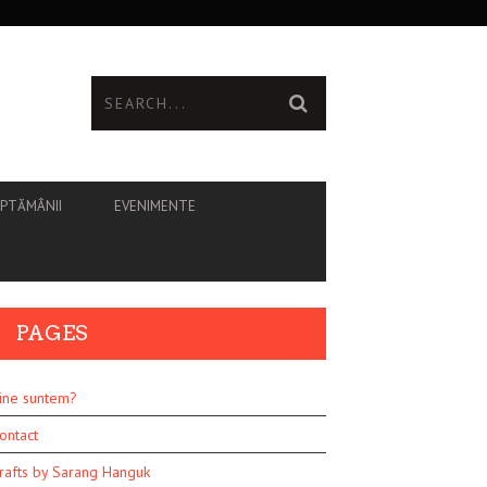
ĂPTĂMÂNII
EVENIMENTE
PAGES
ine suntem?
ontact
rafts by Sarang Hanguk