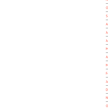
O
S
A
J
J
M
A
M
F
J
D
N
O