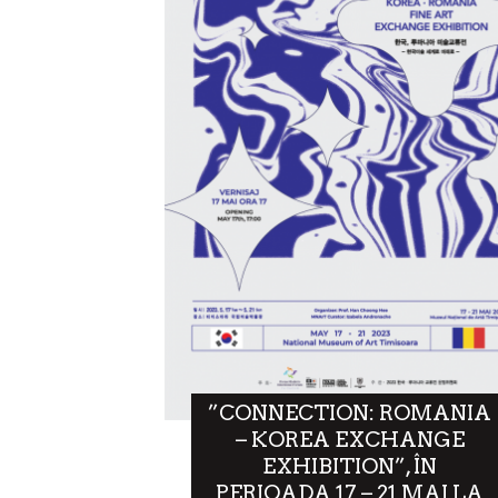
”CONNECTION: ROMANIA
– KOREA EXCHANGE
EXHIBITION”, ÎN
PERIOADA 17 – 21 MAI LA