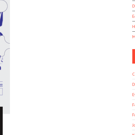
D
E
H
M
C
D
E
F
F
J