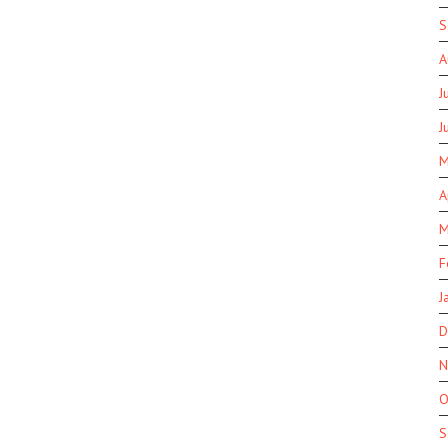
S
A
J
J
M
A
M
F
J
D
N
O
S