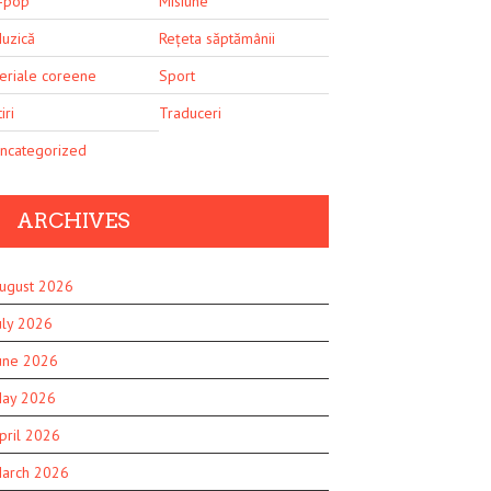
-pop
Misiune
uzică
Rețeta săptămânii
eriale coreene
Sport
iri
Traduceri
ncategorized
ARCHIVES
ugust 2026
uly 2026
une 2026
ay 2026
pril 2026
arch 2026