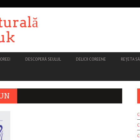
turală
uk
OREEI
DESCOPERĂ SEULUL
DELICII COREENE
REȚETA S
SUN
C
C
C