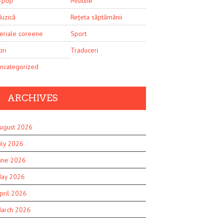
-pop
Misiune
uzică
Rețeta săptămânii
eriale coreene
Sport
iri
Traduceri
ncategorized
ARCHIVES
ugust 2026
uly 2026
une 2026
ay 2026
pril 2026
arch 2026