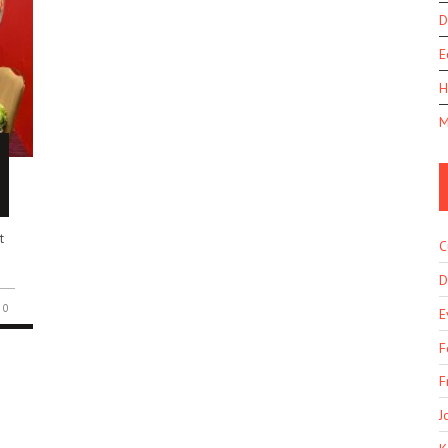
D
E
H
M
t
C
D
0
E
F
F
J