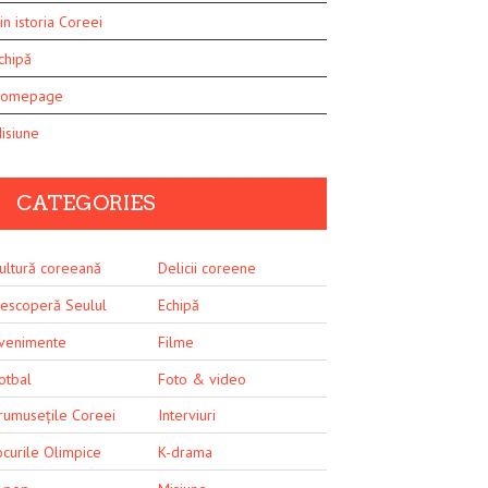
in istoria Coreei
chipă
omepage
isiune
CATEGORIES
ultură coreeană
Delicii coreene
escoperă Seulul
Echipă
venimente
Filme
otbal
Foto & video
rumusețile Coreei
Interviuri
ocurile Olimpice
K-drama