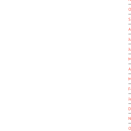
O
S
A
J
J
M
A
M
F
J
D
N
O