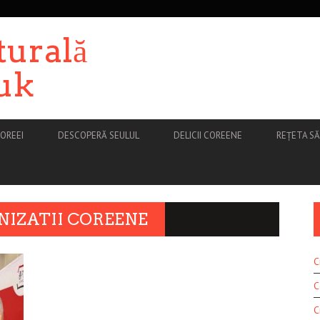
turală
uk
OREEI
DESCOPERĂ SEULUL
DELICII COREENE
REȚETA S
NIZATII COREENE
C
C
C