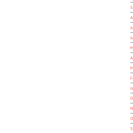
S
A
J
J
M
A
M
F
J
D
N
O
S