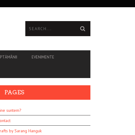
ĂPTĂMÂNII
EVENIMENTE
PAGES
ine suntem?
ontact
rafts by Sarang Hanguk