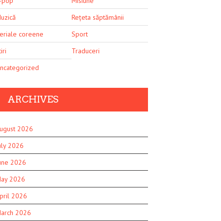
-pop
Misiune
uzică
Rețeta săptămânii
eriale coreene
Sport
iri
Traduceri
ncategorized
ARCHIVES
ugust 2026
uly 2026
une 2026
ay 2026
pril 2026
arch 2026