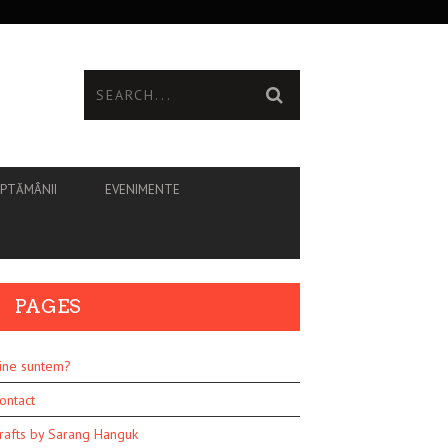
ĂPTĂMÂNII
EVENIMENTE
PAGES
ine suntem?
ontact
rafts by Sarang Hanguk