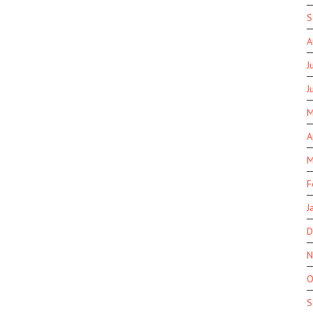
S
A
J
J
M
A
M
F
J
D
N
O
S