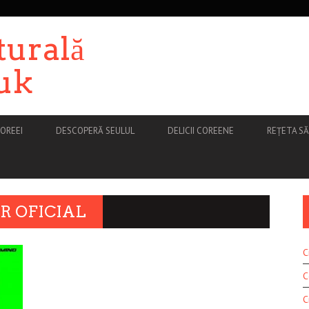
turală
uk
OREEI
DESCOPERĂ SEULUL
DELICII COREENE
REȚETA S
R OFICIAL
C
C
C