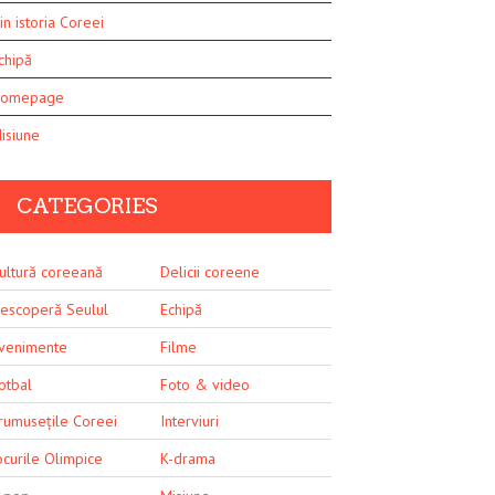
in istoria Coreei
chipă
omepage
isiune
CATEGORIES
ultură coreeană
Delicii coreene
escoperă Seulul
Echipă
venimente
Filme
otbal
Foto & video
rumusețile Coreei
Interviuri
ocurile Olimpice
K-drama