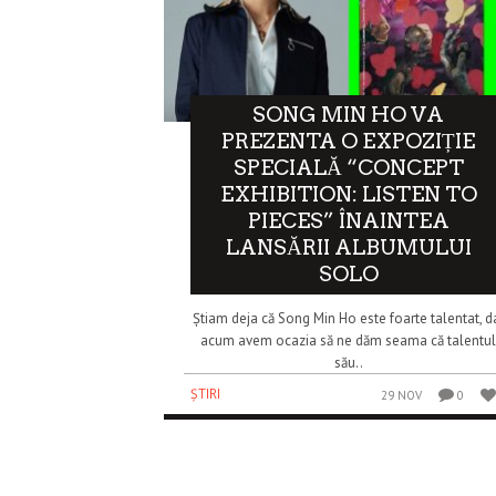
SONG MIN HO VA
PREZENTA O EXPOZIȚIE
SPECIALĂ “CONCEPT
EXHIBITION: LISTEN TO
PIECES” ÎNAINTEA
LANSĂRII ALBUMULUI
SOLO
Știam deja că Song Min Ho este foarte talentat, d
acum avem ocazia să ne dăm seama că talentu
său..
ȘTIRI
29 NOV
0