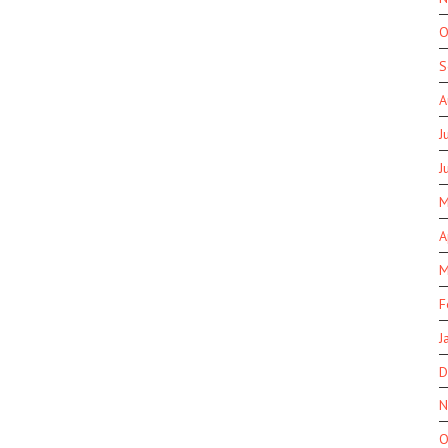
O
S
A
J
J
M
A
M
F
J
D
N
O