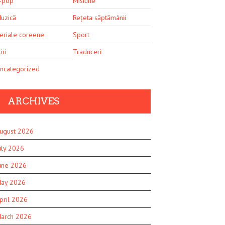
-pop
Misiune
uzică
Rețeta săptămânii
eriale coreene
Sport
iri
Traduceri
ncategorized
ARCHIVES
ugust 2026
uly 2026
une 2026
ay 2026
pril 2026
arch 2026