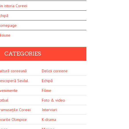
in istoria Coreei
chipă
omepage
isiune
CATEGORIES
ultură coreeană
Delicii coreene
escoperă Seulul
Echipă
venimente
Filme
otbal
Foto & video
rumusețile Coreei
Interviuri
ocurile Olimpice
K-drama