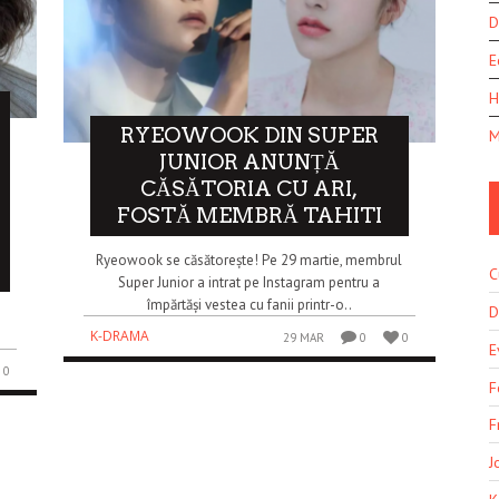
D
E
H
RYEOWOOK DIN SUPER
M
JUNIOR ANUNȚĂ
CĂSĂTORIA CU ARI,
FOSTĂ MEMBRĂ TAHITI
Ryeowook se căsătorește! Pe 29 martie, membrul
C
Super Junior a intrat pe Instagram pentru a
împărtăși vestea cu fanii printr-o..
D
K-DRAMA
29 MAR
0
0
E
0
F
F
J