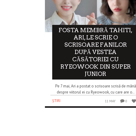
FOSTA MEMBRĂ TAHITI,
ARI, LE SCRIE O
SCRISOARE FANILOR
DUPĂ VESTEA
CĂSĂTORIEI CU
RYEOWOOK DIN SUPER
JUNIOR
Pe 7 mai, Ari a postat o scrisoare scrisă de mână
despre viitorul ei cu Ryeowook, cu care are o..
ȘTIRI
11 MAY
0