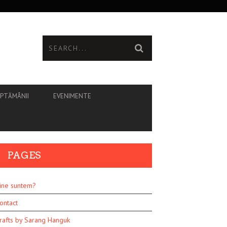
ĂPTĂMÂNII
EVENIMENTE
PAGES
ine suntem?
ontact
rafts by Sarang Hanguk