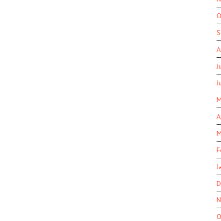
O
S
A
J
J
M
A
M
F
J
D
N
O