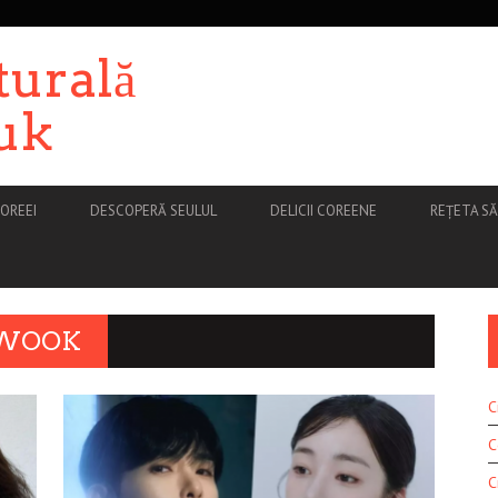
turală
uk
OREEI
DESCOPERĂ SEULUL
DELICII COREENE
REȚETA S
OWOOK
C
C
C