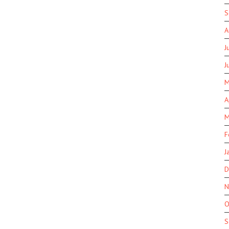
S
A
J
J
M
A
M
F
J
D
N
O
S