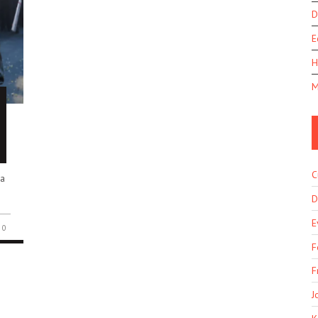
D
E
H
M
C
ca
D
E
0
F
F
J