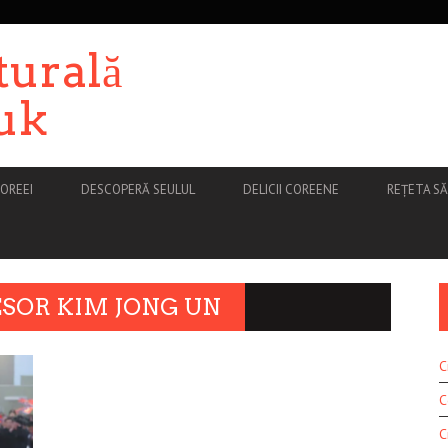
turală
uk
OREEI
DESCOPERĂ SEULUL
DELICII COREENE
REȚETA S
ESOR KIM JONG UN
C
C
C