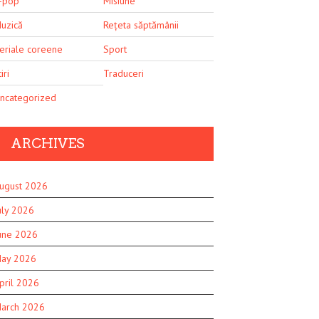
-pop
Misiune
uzică
Rețeta săptămânii
eriale coreene
Sport
iri
Traduceri
ncategorized
ARCHIVES
ugust 2026
uly 2026
une 2026
ay 2026
pril 2026
arch 2026