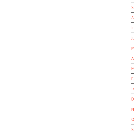
S
A
J
J
M
A
M
F
J
D
N
O
S