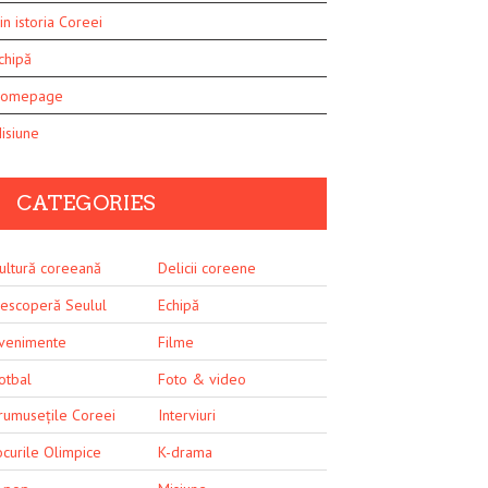
in istoria Coreei
chipă
omepage
isiune
CATEGORIES
ultură coreeană
Delicii coreene
escoperă Seulul
Echipă
venimente
Filme
otbal
Foto & video
rumusețile Coreei
Interviuri
ocurile Olimpice
K-drama