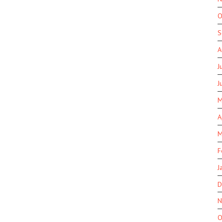
O
S
A
J
J
M
A
M
F
J
D
N
O