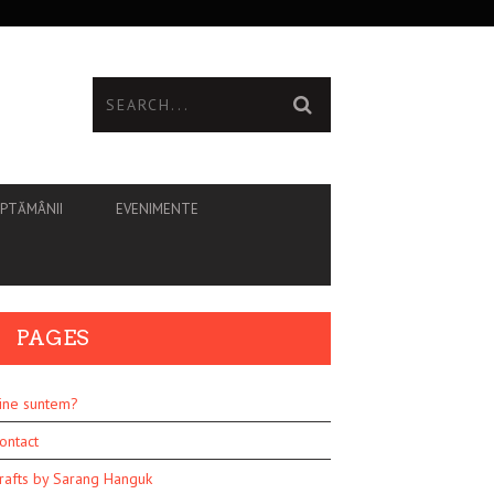
ĂPTĂMÂNII
EVENIMENTE
PAGES
ine suntem?
ontact
rafts by Sarang Hanguk