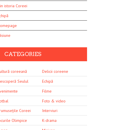
in istoria Coreei
chipă
omepage
isiune
CATEGORIES
ultură coreeană
Delicii coreene
escoperă Seulul
Echipă
venimente
Filme
otbal
Foto & video
rumusețile Coreei
Interviuri
ocurile Olimpice
K-drama