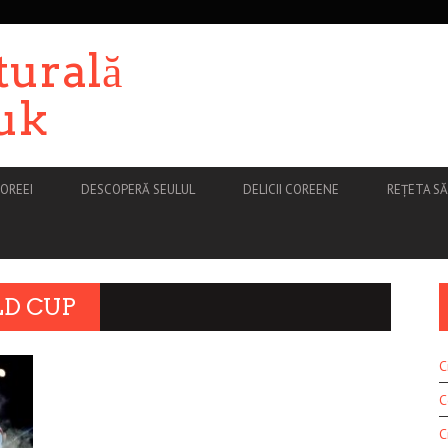
turală
uk
OREEI
DESCOPERĂ SEULUL
DELICII COREENE
REȚETA S
D CUP
C
C
C