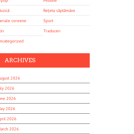
-pop
Misiune
uzică
Rețeta săptămânii
eriale coreene
Sport
iri
Traduceri
ncategorized
ARCHIVES
ugust 2026
uly 2026
une 2026
ay 2026
pril 2026
arch 2026