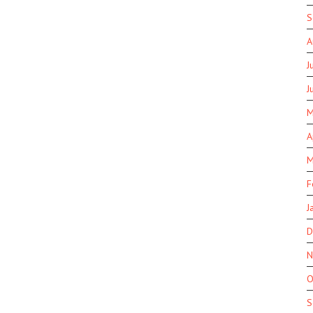
S
A
J
J
M
A
M
F
J
D
N
O
S