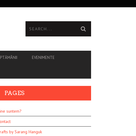
ĂPTĂMÂNII
EVENIMENTE
PAGES
ine suntem?
ontact
rafts by Sarang Hanguk