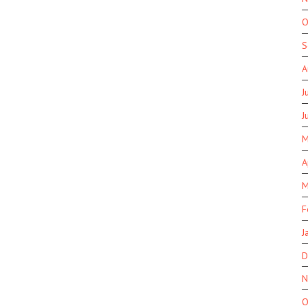
O
S
A
J
J
M
A
M
F
J
D
N
O