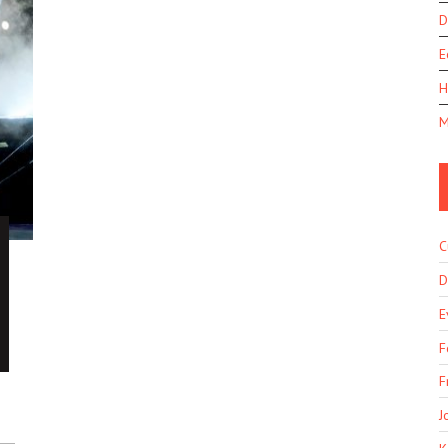
D
E
H
M
C
D
E
F
F
J