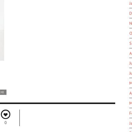
J
D
N
O
S
A
J
J
M
CHI
A
M
F
0
J