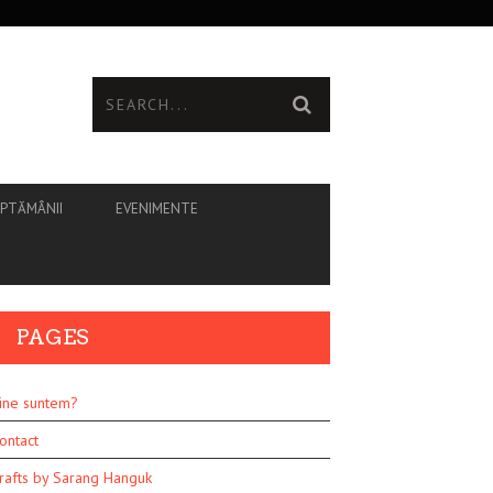
ĂPTĂMÂNII
EVENIMENTE
PAGES
ine suntem?
ontact
rafts by Sarang Hanguk