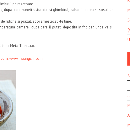
K
ghimbirul pe razatoare.
, dupa care puneti usturoiul si ghimbirul, zaharul, sarea si sosul de
M
S
e ridiche si prazul, apoi amestecati-le bine.
peratura camerei, dupa care il puteti depozita in frigider, unde va si
Șt
U
tura: Meta Tran s.r.o.
.com
,
www.maangchi.com
A
J
J
M
A
M