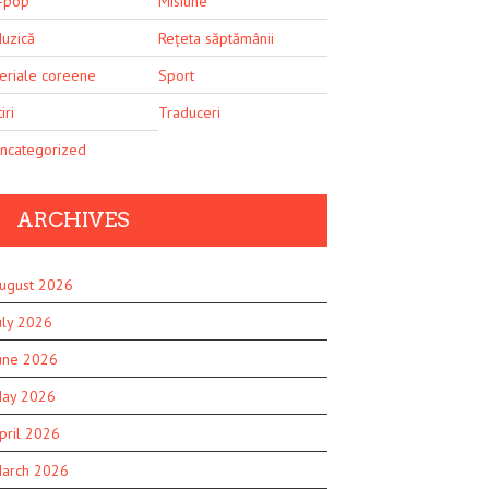
-pop
Misiune
uzică
Rețeta săptămânii
eriale coreene
Sport
iri
Traduceri
ncategorized
ARCHIVES
ugust 2026
uly 2026
une 2026
ay 2026
pril 2026
arch 2026