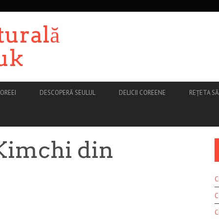
turală
uk
OREEI
DESCOPERĂ SEULUL
DELICII COREENE
REȚETA S
Kimchi din
C
C
C