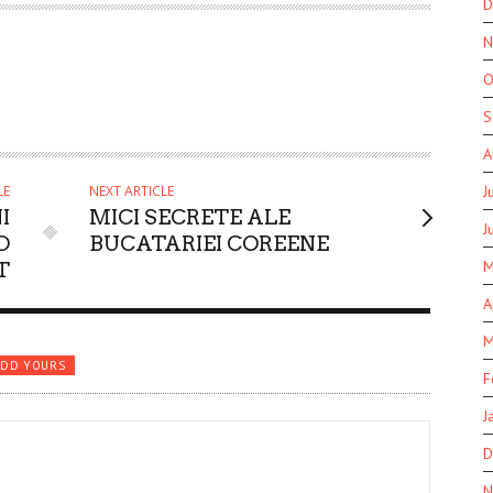
D
N
O
S
A
LE
NEXT ARTICLE
J
I
MICI SECRETE ALE
J
D
BUCATARIEI COREENE
M
T
A
M
ADD YOURS
F
J
D
N