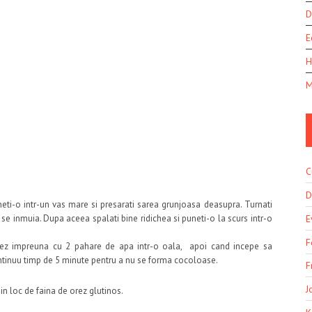
D
E
H
M
C
D
uneti-o intr-un vas mare si presarati sarea grunjoasa deasupra. Turnati
E
 se inmuia. Dupa aceea spalati bine ridichea si puneti-o la scurs intr-o
F
rez impreuna cu 2 pahare de apa intr-o oala, apoi cand incepe sa
ntinuu timp de 5 minute pentru a nu se forma cocoloase.
F
J
 in loc de faina de orez glutinos.