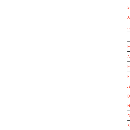
S
A
J
J
M
A
M
F
J
D
N
O
S