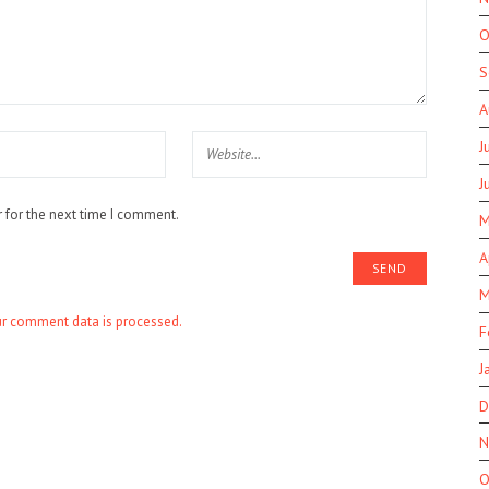
O
S
A
J
J
 for the next time I comment.
M
A
M
r comment data is processed.
F
J
D
N
O