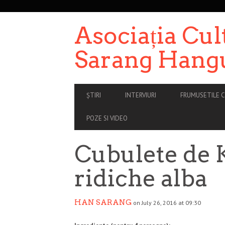
SECONDARY
NAVIGATION
Asociația Cul
Sarang Hang
PRIMARY
ȘTIRI
INTERVIURI
FRUMUSETILE C
NAVIGATION
POZE SI VIDEO
Cubulete de 
ridiche alba
HAN SARANG
on July 26, 2016 at 09:30