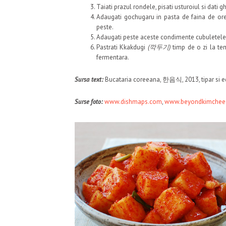
Taiati prazul rondele, pisati usturoiul si dati 
Adaugati gochugaru in pasta de faina de orez
peste.
Adaugati peste aceste condimente cubuletele d
Pastrati Kkakdugi
(깍두기)
timp de o zi la tem
fermentara.
Sursa text:
Bucataria coreeana, 한음식, 2013, tipar si edi
Surse foto:
www.dishmaps.com
,
www.beyondkimchee