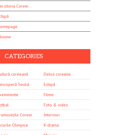
in istoria Coreei
chipă
omepage
isiune
CATEGORIES
ultură coreeană
Delicii coreene
escoperă Seulul
Echipă
venimente
Filme
otbal
Foto & video
rumusețile Coreei
Interviuri
ocurile Olimpice
K-drama