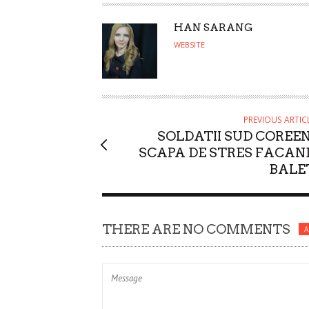
A
HAN SARANG
U
WEBSITE
T
H
O
R
PREVIOUS ARTIC
SOLDATII SUD COREEN
SCAPA DE STRES FACAN
BALE
THERE ARE NO COMMENTS