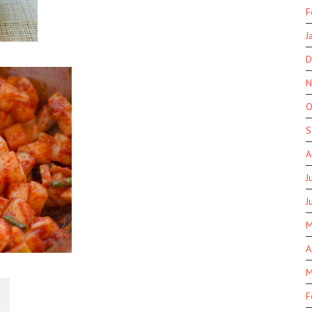
F
J
D
N
O
S
A
J
J
M
A
M
F