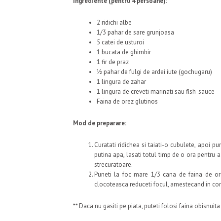
Ingrediente (pentru 4 persoane):
2 ridichi albe
1/3 pahar de sare grunjoasa
5 catei de usturoi
1 bucata de ghimbir
1 fir de praz
½ pahar de fulgi de ardei iute (gochugaru)
1 lingura de zahar
1 lingura de creveti marinati sau fish-sauce
Faina de orez glutinos
Mod de preparare:
Curatati ridichea si taiati-o cubulete, apoi p
putina apa, lasati totul timp de o ora pentru a
strecuratoare.
Puneti la foc mare 1/3 cana de faina de o
clocoteasca reduceti focul, amestecand in co
** Daca nu gasiti pe piata, puteti folosi faina obisnuita