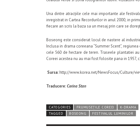
Una dintre atracțiile cele mai importante ale festiva
inregistrat in Cartea Recordurilor in anul 2000, in prim
fiecare an scris la baza sa un mesaj prin care se doreș
Boseong este considerat locul de nastere al industrie
Inclusa in drama coreeana “Summer Scent”, regiunea est
cele 560 de hectare de teren. Traseele plantatiei au
Coreei acestea nu au mai fost folosite pana in 1957, 
Sursa:
http://www.korea.net/NewsFocus/Culture/vie
Traducere:
Corina Stan
CATEGORIES
FRUMUSEȚILE COREEI
K-DRAMA
TAGGED
BOSEONG
FESTIVALUL LUMINILOR