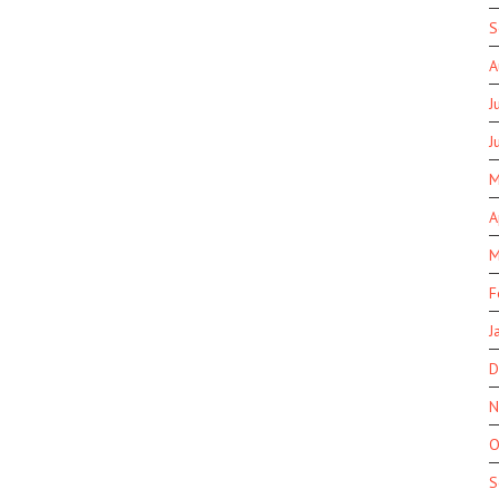
S
A
J
J
M
A
M
F
J
D
N
O
S