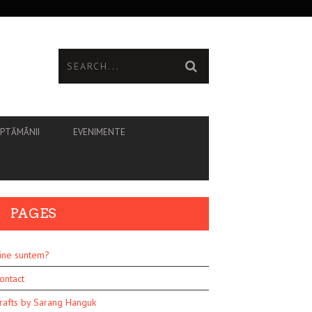
ĂPTĂMÂNII
EVENIMENTE
PAGES
ine suntem?
ontact
rafts by Sarang Hanguk