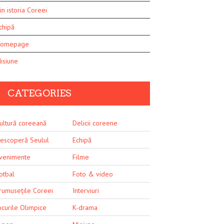
in istoria Coreei
chipă
omepage
isiune
CATEGORIES
ultură coreeană
Delicii coreene
escoperă Seulul
Echipă
venimente
Filme
otbal
Foto & video
rumusețile Coreei
Interviuri
ocurile Olimpice
K-drama