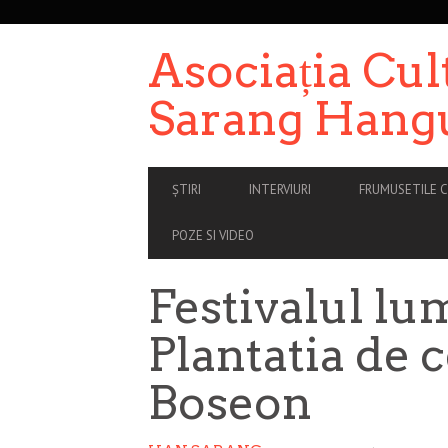
SECONDARY
NAVIGATION
Asociația Cul
Sarang Hang
PRIMARY
ȘTIRI
INTERVIURI
FRUMUSETILE C
NAVIGATION
POZE SI VIDEO
Festivalul lu
Plantatia de 
Boseon