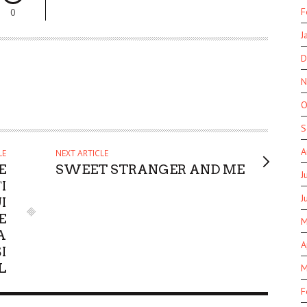
0
F
J
D
N
O
S
A
LE
NEXT ARTICLE
E
SWEET STRANGER AND ME
J
I
J
I
E
M
A
A
I
L
M
F