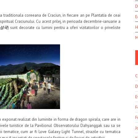
D
a traditionala coreeana de Craciun, in fiecare an pe Plantatia de ceai
E
spiritual Craciunului. Cu acest prilej, in perioada decembrie-ianuarie a
H
성국
) sunt decorate cu lumini pentru a oferi vizitatorilor o priveliste
M
C
D
E
F
F
 un exponat realizat din luminite in forma de dragon spirala, care are in
ivele turistice de la Pavilionul Observatorului Dahyanggak sau sa se
J
ii tematice, cum ar fi: Love Galaxy Light Tunnel, strazile cu tematica
r mai fi incantati de spectacole festive si de focuri de articificii.