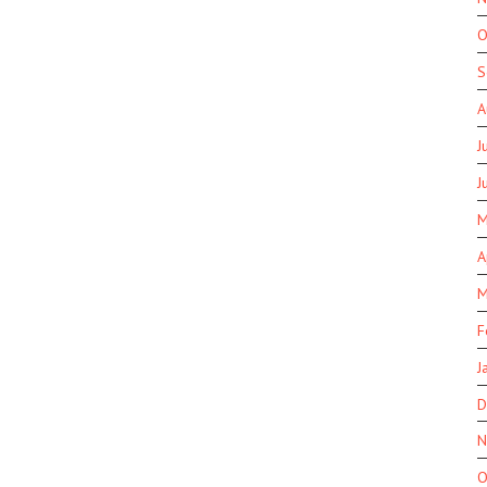
O
S
A
J
J
M
A
M
F
J
D
N
O