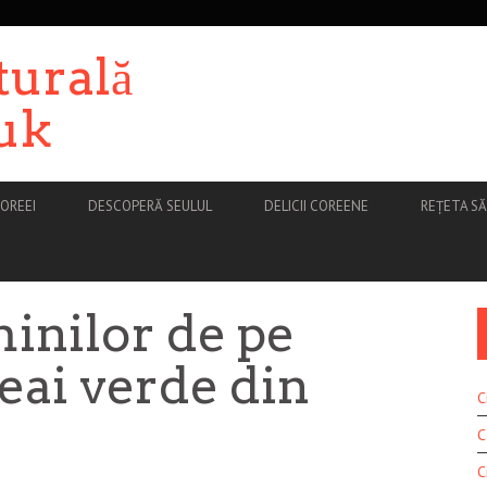
turală
uk
OREEI
DESCOPERĂ SEULUL
DELICII COREENE
REȚETA S
minilor de pe
ceai verde din
C
C
C