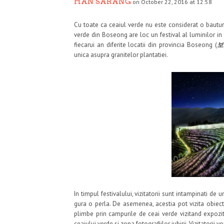
HAN SARANG
on October 22, 2016 at 12:58
Cu toate ca ceaiul verde nu este considerat o bautur
verde din Boseong are loc un festival al luminilor in 
fiecarui an diferite locatii din provincia Boseong (
보
unica asupra granitelor plantatiei.
In timpul festivalului, vizitatorii sunt intampinati de
gura o perla. De asemenea, acestia pot vizita obiect
plimbe prin campurile de ceai verde vizitand expozit
ceaiului verde si zona fotografiilor iubirii. Vizitatorii vo