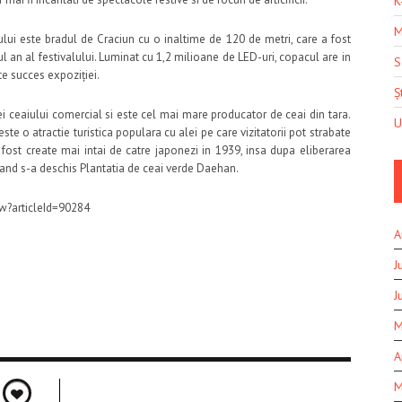
K
M
lului este bradul de Craciun cu o inaltime de 120 de metri, care a fost
ul an al festivalului. Luminat cu 1,2 milioane de LED-uri, copacul are in
S
te succes expoziției.
Șt
i ceaiului comercial si este cel mai mare producator de ceai din tara.
U
e o atractie turistica populara cu alei pe care vizitatorii pot strabate
 fost create mai intai de catre japonezi in 1939, insa dupa eliberarea
cand s-a deschis Plantatia de ceai verde Daehan.
w?articleId=90284
A
J
J
M
A
M