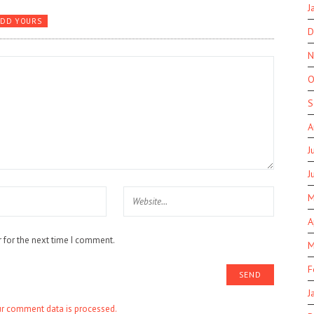
J
ADD YOURS
D
N
O
S
A
J
J
M
A
 for the next time I comment.
M
F
J
r comment data is processed.