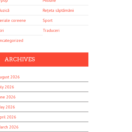
-pop
Misiune
uzică
Rețeta săptămânii
eriale coreene
Sport
iri
Traduceri
ncategorized
ARCHIVES
ugust 2026
uly 2026
une 2026
ay 2026
pril 2026
arch 2026