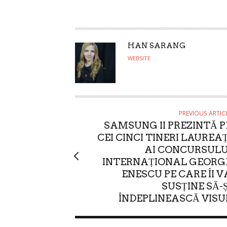
A
HAN SARANG
U
WEBSITE
T
H
O
R
PREVIOUS ARTIC
SAMSUNG II PREZINTĂ P
CEI CINCI TINERI LAUREAȚ
AI CONCURSULU
INTERNAȚIONAL GEORG
ENESCU PE CARE ÎI V
SUSȚINE SĂ-Ș
ÎNDEPLINEASCĂ VISU