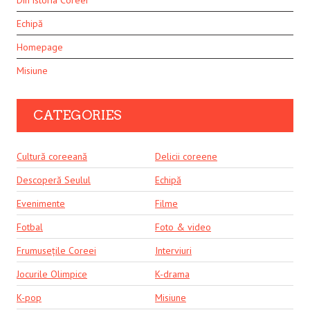
Din istoria Coreei
Echipă
Homepage
Misiune
CATEGORIES
Cultură coreeană
Delicii coreene
Descoperă Seulul
Echipă
Evenimente
Filme
Fotbal
Foto & video
Frumusețile Coreei
Interviuri
Jocurile Olimpice
K-drama
K-pop
Misiune