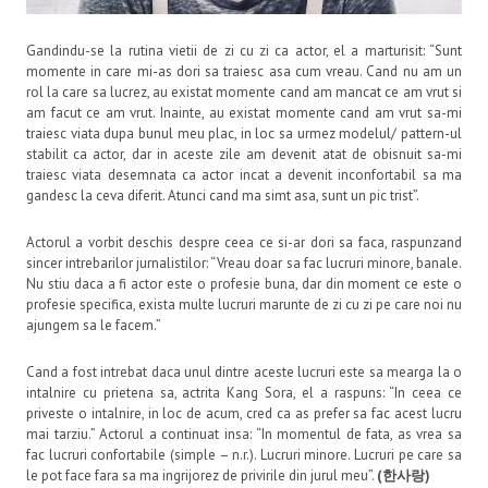
Gandindu-se la rutina vietii de zi cu zi ca actor, el a marturisit: “Sunt
momente in care mi-as dori sa traiesc asa cum vreau. Cand nu am un
rol la care sa lucrez, au existat momente cand am mancat ce am vrut si
am facut ce am vrut. Inainte, au existat momente cand am vrut sa-mi
traiesc viata dupa bunul meu plac, in loc sa urmez modelul/ pattern-ul
stabilit ca actor, dar in aceste zile am devenit atat de obisnuit sa-mi
traiesc viata desemnata ca actor incat a devenit inconfortabil sa ma
gandesc la ceva diferit. Atunci cand ma simt asa, sunt un pic trist”.
Actorul a vorbit deschis despre ceea ce si-ar dori sa faca, raspunzand
sincer intrebarilor jurnalistilor: “Vreau doar sa fac lucruri minore, banale.
Nu stiu daca a fi actor este o profesie buna, dar din moment ce este o
profesie specifica, exista multe lucruri marunte de zi cu zi pe care noi nu
ajungem sa le facem.”
Cand a fost intrebat daca unul dintre aceste lucruri este sa mearga la o
intalnire cu prietena sa, actrita Kang Sora, el a raspuns: “In ceea ce
priveste o intalnire, in loc de acum, cred ca as prefer sa fac acest lucru
mai tarziu.” Actorul a continuat insa: “In momentul de fata, as vrea sa
fac lucruri confortabile (simple – n.r.). Lucruri minore. Lucruri pe care sa
le pot face fara sa ma ingrijorez de privirile din jurul meu”.
(한사랑)