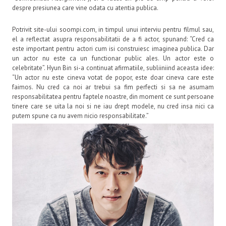
despre presiunea care vine odata cu atentia publica.
Potrivit site-ului soompi.com, in timpul unui interviu pentru filmul sau,
el a reflectat asupra responsabilitatii de a fi actor, spunand: “Cred ca
este important pentru actori cum isi construiesc imaginea publica. Dar
un actor nu este ca un functionar public ales. Un actor este o
celebritate”. Hyun Bin si-a continuat afirmatiile, subliiniind aceasta idee:
“Un actor nu este cineva votat de popor, este doar cineva care este
faimos. Nu cred ca noi ar trebui sa fim perfecti si sa ne asumam
responsabilitatea pentru faptele noastre, din moment ce sunt persoane
tinere care se uita la noi si ne iau drept modele, nu cred insa nici ca
putem spune ca nu avem nicio responsabilitate.”