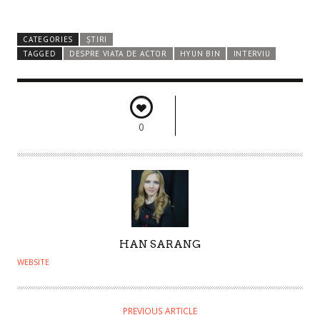
CATEGORIES
ȘTIRI
TAGGED
DESPRE VIATA DE ACTOR
HYUN BIN
INTERVIU
0
A
HAN SARANG
U
WEBSITE
T
H
O
PREVIOUS ARTICLE