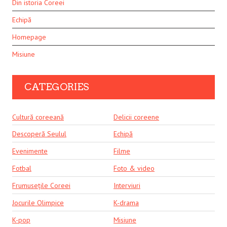
Din istoria Coreei
Echipă
Homepage
Misiune
CATEGORIES
Cultură coreeană
Delicii coreene
Descoperă Seulul
Echipă
Evenimente
Filme
Fotbal
Foto & video
Frumusețile Coreei
Interviuri
Jocurile Olimpice
K-drama
K-pop
Misiune