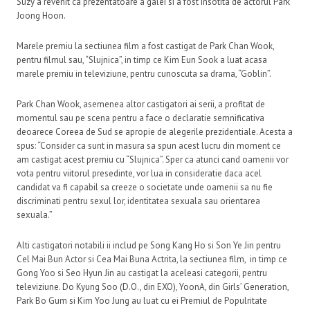
Suzy a revenit ca prezentatoare a galei si a fost insotita de actorul Park
Joong Hoon.
Marele premiu la sectiunea film a fost castigat de Park Chan Wook,
pentru filmul sau, “Slujnica”, in timp ce Kim Eun Sook a luat acasa
marele premiu in televiziune, pentru cunoscuta sa drama, “Goblin”.
Park Chan Wook, asemenea altor castigatori ai serii, a profitat de
momentul sau pe scena pentru a face o declaratie semnificativa
deoarece Coreea de Sud se apropie de alegerile prezidentiale. Acesta a
spus: “Consider ca sunt in masura sa spun acest lucru din moment ce
am castigat acest premiu cu “Slujnica”. Sper ca atunci cand oamenii vor
vota pentru viitorul presedinte, vor lua in consideratie daca acel
candidat va fi capabil sa creeze o societate unde oamenii sa nu fie
discriminati pentru sexul lor, identitatea sexuala sau orientarea
sexuala.”
Alti castigatori notabili ii includ pe Song Kang Ho si Son Ye Jin pentru
Cel Mai Bun Actor si Cea Mai Buna Actrita, la sectiunea film, in timp ce
Gong Yoo si Seo Hyun Jin au castigat la aceleasi categorii, pentru
televiziune. Do Kyung Soo (D.O., din EXO), YoonA, din Girls’ Generation,
Park Bo Gum si Kim Yoo Jung au luat cu ei Premiul de Populritate