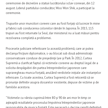
ceremoniei de dezvelire a statuii lucrătorului sclav coreean, din 12
august. Liderul partidului conducător, Woo Won Shik, a participat la
ceremonie.
Trupurile unor muncitori coreeni care au fost forțați să lucreze în mine
și fabrici sub conducerea coloniilor rămân în Japonia. În 2015, 115
trupuri au fost returnate la Seul, dar ministerul nu a luat măsuri pentru
rezolvarea completă a problemei.
Procesele judiciare referitoare la această problemă, care ar putea
declanșa fricțiuni diplomatice, s-au blocat sub două administrații
conservatoare conduse de președinții Lee și Park. În 2012, Curtea
Supremă a clarificat faptul că victimele coreene au dreptul legal de a
solicita despăgubiri din partea întreprinderilor japoneze care
supravegheau munca forțată, anulând verdictele inițiale ale instanțelor
inferioare. Cu toate acestea, Curtea Supremă a fost reticentă să se
pronunțe definitiv asupra dosarelor existente, depuse de victime și de
familiile acestora.
“Victimele cu vârsta cuprinsă între 80 și 90 de ani mor în timp ce
așteaptă rezultatele procesului împotriva întreprinderilor japoneze
responsabile de munca forțată. Este necesară o decizie rapidă definitivă