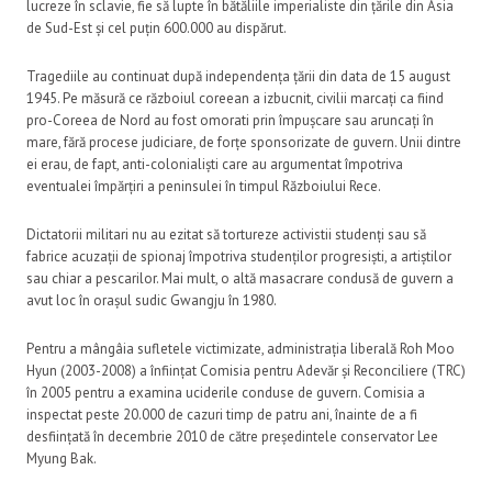
lucreze în sclavie, fie să lupte în bătăliile imperialiste din țările din Asia
de Sud-Est și cel puțin 600.000 au dispărut.
Tragediile au continuat după independența țării din data de 15 august
1945. Pe măsură ce războiul coreean a izbucnit, civilii marcați ca fiind
pro-Coreea de Nord au fost omorati prin împușcare sau aruncați în
mare, fără procese judiciare, de forțe sponsorizate de guvern. Unii dintre
ei erau, de fapt, anti-colonialiști care au argumentat împotriva
eventualei împărțiri a peninsulei în timpul Războiului Rece.
Dictatorii militari nu au ezitat să tortureze activistii studenți sau să
fabrice acuzații de spionaj împotriva studenților progresiști, a artiștilor
sau chiar a pescarilor. Mai mult, o altă masacrare condusă de guvern a
avut loc în orașul sudic Gwangju în 1980.
Pentru a mângâia sufletele victimizate, administrația liberală Roh Moo
Hyun (2003-2008) a înființat Comisia pentru Adevăr și Reconciliere (TRC)
în 2005 pentru a examina uciderile conduse de guvern. Comisia a
inspectat peste 20.000 de cazuri timp de patru ani, înainte de a fi
desființată în decembrie 2010 de către președintele conservator Lee
Myung Bak.