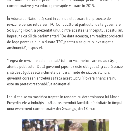
comemorative și va educa generațiile viitoare în 2019.
În Adunarea Națională, sunt în curs de elaborare trei proiecte de
revizuire pentru reluarea TRC. Conducătorul partidului de la guvernare,
So Byung Hoon, a prezentat unul dintre acestea la începutul acestui an,
împreună cu 60 de parlamentari. “De data aceasta, am realizat proiectul
de lege pentru a dubla durata TRC, pentru a asigura o investigație
amănunțită”, a spus el.
“Legea de revizuire este dedicată tuturor victimelor care nu au câștigat
atenția publicului. Dacă guvernul japonez este obligat să-și ceară scuze
și să despăgubească victimele pentru crimele de război, atunci și
guvernul coreean ar trebui să facă acest lucru. “Povara financiară nu
este un pretext rezonabil”, a adăugat el.
Legislația se va modifica treptat, în tandem cu determinarea lui Moon.
Președintele a îmbrățișat călduros membrii familiilor îndoliate în timpul
unui eveniment comemorativ din Gwangju, din 18 mai.