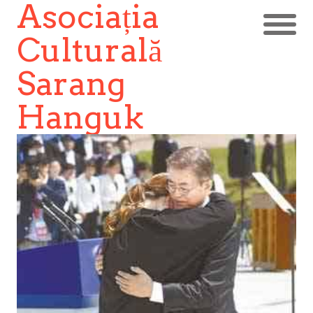
Asociația
Culturală
Sarang
Hanguk