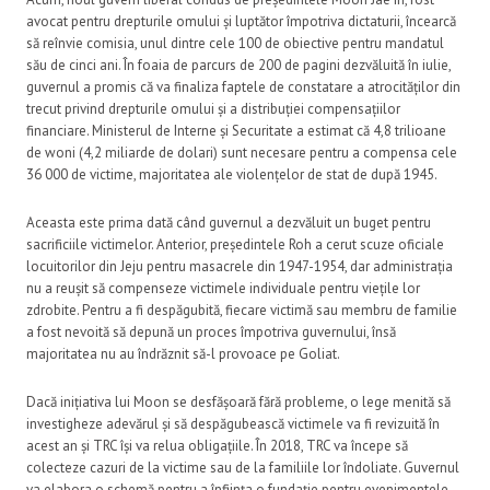
avocat pentru drepturile omului și luptător împotriva dictaturii, încearcă
să reînvie comisia, unul dintre cele 100 de obiective pentru mandatul
său de cinci ani. În foaia de parcurs de 200 de pagini dezvăluită în iulie,
guvernul a promis că va finaliza faptele de constatare a atrocităților din
trecut privind drepturile omului și a distribuției compensațiilor
financiare. Ministerul de Interne și Securitate a estimat că 4,8 trilioane
de woni (4,2 miliarde de dolari) sunt necesare pentru a compensa cele
36 000 de victime, majoritatea ale violențelor de stat de după 1945.
Aceasta este prima dată când guvernul a dezvăluit un buget pentru
sacrificiile victimelor. Anterior, președintele Roh a cerut scuze oficiale
locuitorilor din Jeju pentru masacrele din 1947-1954, dar administrația
nu a reușit să compenseze victimele individuale pentru viețile lor
zdrobite. Pentru a fi despăgubită, fiecare victimă sau membru de familie
a fost nevoită să depună un proces împotriva guvernului, însă
majoritatea nu au îndrăznit să-l provoace pe Goliat.
Dacă inițiativa lui Moon se desfășoară fără probleme, o lege menită să
investigheze adevărul și să despăgubească victimele va fi revizuită în
acest an și TRC își va relua obligațiile. În 2018, TRC va începe să
colecteze cazuri de la victime sau de la familiile lor îndoliate. Guvernul
va elabora o schemă pentru a înființa o fundație pentru evenimentele