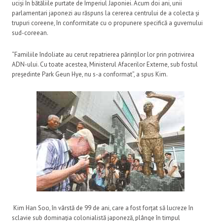
uciși în bătăliile purtate de Imperiul Japoniei. Acum doi ani, unii
parlamentari japonezi au răspuns la cererea centrului de a colecta și
trupuri coreene, în conformitate cu o propunere specifică a guvernului
sud-coreean.
“Familiile îndoliate au cerut repatrierea părinților lor prin potrivirea
ADN-ului. Cu toate acestea, Ministerul Afacerilor Externe, sub fostul
președinte Park Geun Hye, nu s-a conformat”, a spus Kim.
Kim Han Soo, în vârstă de 99 de ani, care a fost forțat să lucreze în
sclavie sub dominația colonialistă japoneză, plânge în timpul