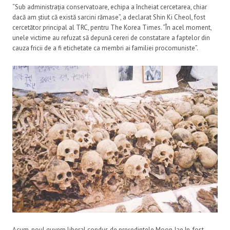
“Sub administrația conservatoare, echipa a încheiat cercetarea, chiar
dacă am știut că există sarcini rămase”, a declarat Shin Ki Cheol, fost
cercetător principal al TRC, pentru The Korea Times. “În acel moment,
unele victime au refuzat să depună cereri de constatare a faptelor din
cauza fricii de a fi etichetate ca membri ai familiei procomuniste”.
Acum, noul guvern liberal condus de președintele Moon Jae In, fost