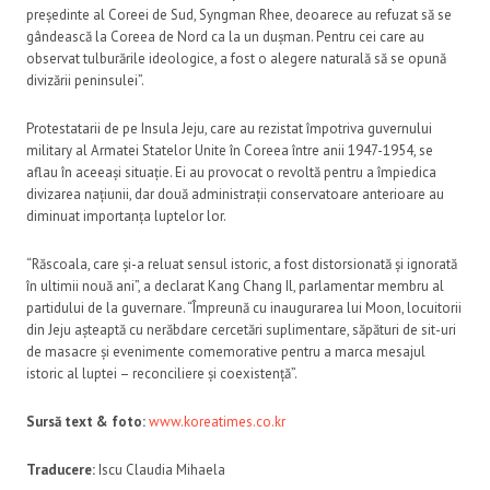
președinte al Coreei de Sud, Syngman Rhee, deoarece au refuzat să se
gândească la Coreea de Nord ca la un dușman. Pentru cei care au
observat tulburările ideologice, a fost o alegere naturală să se opună
divizării peninsulei”.
Protestatarii de pe Insula Jeju, care au rezistat împotriva guvernului
military al Armatei Statelor Unite în Coreea între anii 1947-1954, se
aflau în aceeași situație. Ei au provocat o revoltă pentru a împiedica
divizarea națiunii, dar două administrații conservatoare anterioare au
diminuat importanța luptelor lor.
“Răscoala, care și-a reluat sensul istoric, a fost distorsionată și ignorată
în ultimii nouă ani”, a declarat Kang Chang Il, parlamentar membru al
partidului de la guvernare. “Împreună cu inaugurarea lui Moon, locuitorii
din Jeju așteaptă cu nerăbdare cercetări suplimentare, săpături de sit-uri
de masacre și evenimente comemorative pentru a marca mesajul
istoric al luptei – reconciliere și coexistență”.
Surs
ă
text & foto:
www.koreatimes.co.kr
Traducere:
Iscu Claudia Mihaela