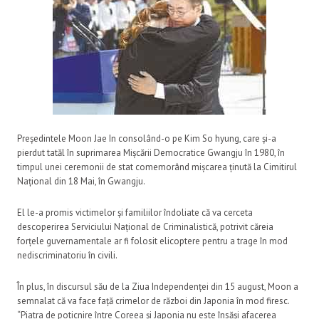
Președintele Moon Jae In consolând-o pe Kim So hyung, care și-a
pierdut tatăl în suprimarea Mișcării Democratice Gwangju în 1980, în
timpul unei ceremonii de stat comemorând mișcarea ținută la Cimitirul
Național din 18 Mai, în Gwangju.
El le-a promis victimelor și familiilor îndoliate că va cerceta
descoperirea Serviciului Național de Criminalistică, potrivit căreia
forțele guvernamentale ar fi folosit elicoptere pentru a trage în mod
nediscriminatoriu în civili.
În plus, în discursul său de la Ziua Independenței din 15 august, Moon a
semnalat că va face față crimelor de război din Japonia în mod firesc.
“Piatra de poticnire între Coreea și Japonia nu este însăși afacerea