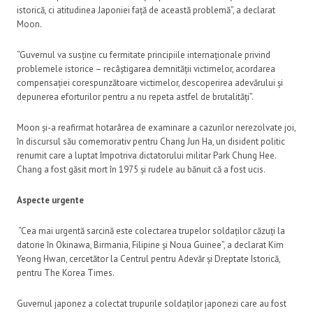
istorică, ci atitudinea Japoniei față de această problemă”, a declarat
Moon.
“Guvernul va susține cu fermitate principiile internaționale privind
problemele istorice – recâștigarea demnității victimelor, acordarea
compensației corespunzătoare victimelor, descoperirea adevărului și
depunerea eforturilor pentru a nu repeta astfel de brutalități”.
Moon și-a reafirmat hotarârea de examinare a cazurilor nerezolvate joi,
în discursul său comemorativ pentru Chang Jun Ha, un disident politic
renumit care a luptat împotriva dictatorului militar Park Chung Hee.
Chang a fost găsit mort în 1975 și rudele au bănuit că a fost ucis.
Aspecte urgente
“Cea mai urgentă sarcină este colectarea trupelor soldaților căzuți la
datorie în Okinawa, Birmania, Filipine și Noua Guinee”, a declarat Kim
Yeong Hwan, cercetător la Centrul pentru Adevăr și Dreptate Istorică,
pentru The Korea Times.
Guvernul japonez a colectat trupurile soldaților japonezi care au fost