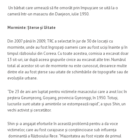
Un bărbat care urmează să fie omorât prin împușcare se uită la o
cameră într-un masacru din Daejeon, iulie 1950.
Morminte: Șterse și Uitate
Din 2007 până în 2009, TRC a selectat în jur de 30 de locații cu
morminte, unde au fost îngropați oameni care au fost uciși înainte și în
timpul războiului din Coreea. Cu toate acestea, comisia a excavat doar
13 sit-uri, iar după aceea grupurile civice au excavat alte trei. Numărul
total al acestor sit-uri de morminte nu este cunoscut, deoarece multe
dintre ele au fost șterse sau uitate de schimbările de topografie sau de
evoluțiile urbane.
“De 23 de ani am luptat pentru victimele masacrului care a avut loc în
peștera Geumjeong, Goyang, provincia Gyeonggi, în 1950. Totuși,
lucrurile sunt uitate și amintirile se estompează rapid”, a spus Shin, un
vechi activist și cercetător.
Shin și-a angajat eforturile în această problemă pentru a da voce
victimelor, care au fost curajoase și conștiincioase sub influența
dominantă a Războiului Rece. “Majoritatea au fost vizate de primul