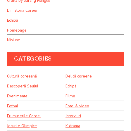
Crafts by Sarang Hanguk
Din istoria Coreei
Echipă
Homepage
Misiune
CATEGORIES
Cultură coreeană
Delicii coreene
Descoperă Seulul
Echipă
Evenimente
Filme
Fotbal
Foto & video
Frumusețile Coreei
Interviuri
Jocurile Olimpice
K-drama