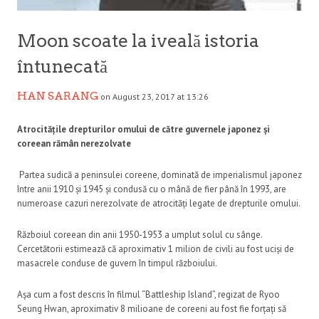
Moon scoate la iveală istoria
întunecată
HAN SARANG
on August 23, 2017 at 13:26
Atrocitățile drepturilor omului de către guvernele japonez și
coreean rămân nerezolvate
Partea sudică a peninsulei coreene, dominată de imperialismul japonez
între anii 1910 și 1945 și condusă cu o mână de fier până în 1993, are
numeroase cazuri nerezolvate de atrocități legate de drepturile omului.
Războiul coreean din anii 1950-1953 a umplut solul cu sânge.
Cercetătorii estimează că aproximativ 1 milion de civili au fost uciși de
masacrele conduse de guvern în timpul războiului.
Așa cum a fost descris în filmul “Battleship Island”, regizat de Ryoo
Seung Hwan, aproximativ 8 milioane de coreeni au fost fie forțați să