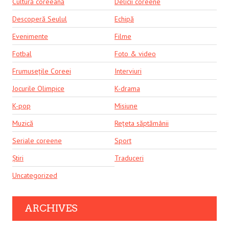
Cultură coreeană
Delicii coreene
Descoperă Seulul
Echipă
Evenimente
Filme
Fotbal
Foto & video
Frumusețile Coreei
Interviuri
Jocurile Olimpice
K-drama
K-pop
Misiune
Muzică
Rețeta săptămânii
Seriale coreene
Sport
Știri
Traduceri
Uncategorized
ARCHIVES