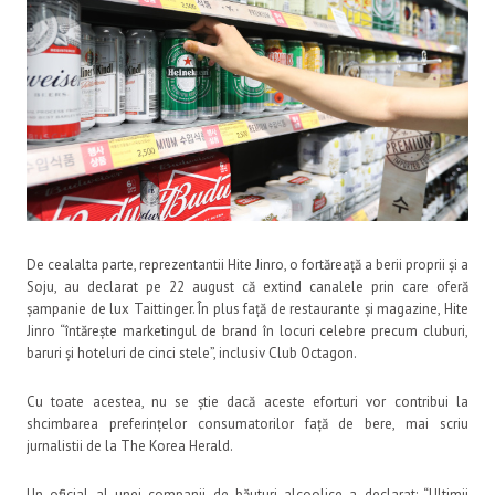
De cealalta parte, reprezentantii Hite Jinro, o fortăreață a berii proprii și a
Soju, au declarat pe 22 august că extind canalele prin care oferă
șampanie de lux Taittinger. În plus față de restaurante și magazine, Hite
Jinro “întărește marketingul de brand în locuri celebre precum cluburi,
baruri și hoteluri de cinci stele”, inclusiv Club Octagon.
Cu toate acestea, nu se știe dacă aceste eforturi vor contribui la
shcimbarea preferințelor consumatorilor față de bere, mai scriu
jurnalistii de la The Korea Herald.
Un oficial al unei companii de băuturi alcoolice a declarat: “Ultimii