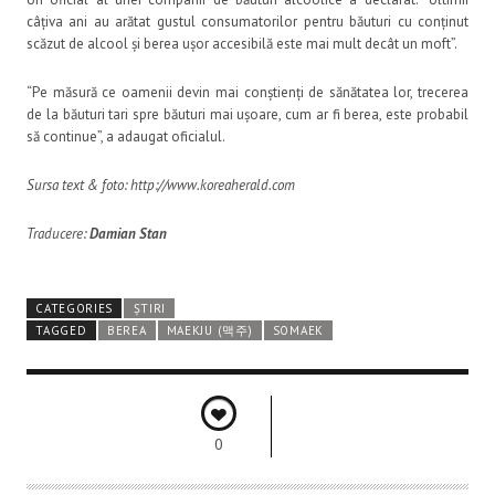
câțiva ani au arătat gustul consumatorilor pentru băuturi cu conținut
scăzut de alcool și berea ușor accesibilă este mai mult decât un moft”.
“Pe măsură ce oamenii devin mai conștienți de sănătatea lor, trecerea
de la băuturi tari spre băuturi mai ușoare, cum ar fi berea, este probabil
să continue”, a adaugat oficialul.
Sursa text & foto: http://www.koreaherald.com
Traducere:
Damian Stan
CATEGORIES
ȘTIRI
TAGGED
BEREA
MAEKJU (맥주)
SOMAEK
0