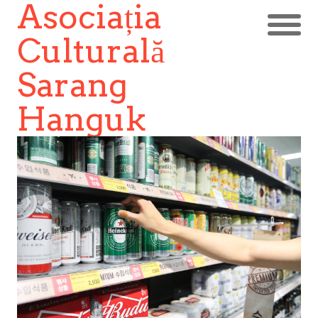
Asociația
Culturală
Sarang
Hanguk