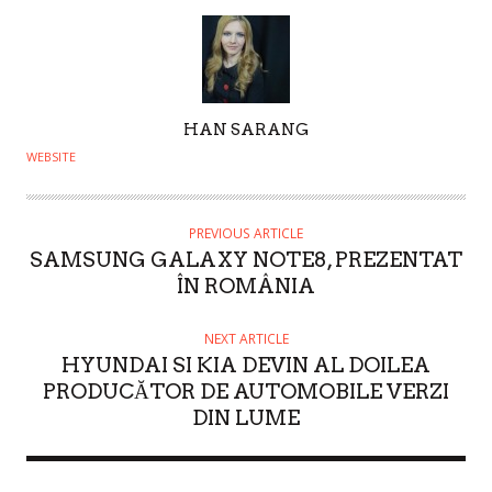
A
HAN SARANG
U
WEBSITE
T
H
O
PREVIOUS ARTICLE
SAMSUNG GALAXY NOTE8, PREZENTAT
R
ÎN ROMÂNIA
NEXT ARTICLE
HYUNDAI SI KIA DEVIN AL DOILEA
PRODUCĂTOR DE AUTOMOBILE VERZI
DIN LUME