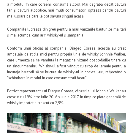
a modului în care coreenii consumă alcool. Mai degrabă decât băuturi
tari și băuturi alcoolice, mai mulți consumatori optează pentru băuturi
mai ușoare pe care le pot savura singuri acasă.
Companiile lucreaza din greu pentru a mari vanzarile băuturilor mai tari
și mai scumpe, cum ar fi whisky-ul și șampania.
Conform unui oficial al companiei Diageo Coreea, acestia au creat
ambalaje de sticle mici pentru propria linie de whisky Johnnie Walker,
care urmează să fie vândută la magazine, vizând gospodăriile tinere cu
un singur membru. Whisky-ul a fost vândut cu sirop de lamaie pentru a
încuraja băutorii să se bucure de whisky-ul în cocktail-uri, reflectând o
“schimbare în modul în care consumatorii beau”.
Potrivit reprezentantului Diageo Coreea, vânzările lui Johnnie Walker au
crescut cu 19% între iulie 2016 și iunie 2017, în timp ce piața generală de
whisky importat a crescut cu 2,9%.