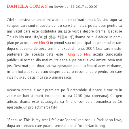
DANIELA COMAN
on November 22, 2017 at 00:09
Zilele acestea un serial mi-a atras atentia foarte mult. Nu stiu sigur sa
va spun care sunt motivele pentru care l-am ales, poate doar pentru ca
am vazut care este distributia lui. Este vorba despre drama “Because
This is My first Life/이번 생은 처음이라”, drama ce ni-l aduce in prim-
plan pe actorul
Lee Min Ki
in primul sau rol principal de pe micul ecran
dupa o absenta de zece ani, mai exact din anul 2007. Cea care ii este
partenera de aceasta data este
Jung So Min
, actrita cunoscuta
publicului roman din mai multe seriale pe care le voi aminti ceva mai
jos. Desi mai sunt doar cateva episoade pana la finalul acestei drame,
m-am hotarat sa va scriu despre ea ca o recomandare pentru cei care
inca nu s-au decis inca sa o urmareasca.
Aceasta drama a avut premiera pe 9 octombrie si poate fi vazuta in
zilele de luni si marti, incepand cu ora 22:50 (ora coreeana). Ca gen
artistic, drama este catalogata ca fiind o comedie romantica cu 16
episoade, un proiect marca tvN.
“Because This is My first Life” este “opera“ regizorului Park Joon Hwa,
dupa un scenariu care poarta semnatura lui Yoon Nan Joong.