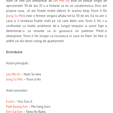
Nam Se Hee (rol interpretat de
Lee Min Ki
) este un barbat singur de
aproximativ 30 de ani. El s-a hotarat sa nu se casatoreasca. Desi are
propria casa, el are foarte multe datorii. In acelasi timp, Yoon Ji Ho
(
Jung So Min
) este o femeie singura aflata tot la 30 de ani. Ea nu are o
casa si ii invidiaza foarte mult pe cei care detin una. Yoon Ji Ho s-a
confruntat cu multe probleme de-a lungul timpului si acest fapt a
determinat-o sa renunte sa isi gaseasca un partener. Printr-o
intamplare, Yoon Ji Ho incepe sa locuiasca in casa lui Nam Se Hee si
astfel cei doi devin colegi de apartament.
Distributie
Actori principali:
Lee Min Ki
– Nam Se Hee
Jung So Min
– Yoon Ji Ho
Actori secundari:
Esom
– Yoo Soo Ji
Park Byung Eun
– Ma Sang Goo
Kim Ga Eun
– Yang Ho Rang