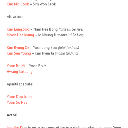
Kim Min Sook
– Sim Won Seok
Alti actori:
Kim Eung Soo
– Nam Hee Bong
(tatal lui Se Hee)
Moon Hee Kyung
– Jo Myung Ji
(mama lui Se Hee)
Kim Byung Ok
– Yoon Jong Soo
(tatal lui Ji ho)
Kim Sun Young
– Kim Hyun Ja
(mama lui Ji ho)
Yoon Bo Mi
– Yoon Bo Mi
Hwang Suk Jung
Aparitii speciale:
Yoon Doo Joon
Yoon So Hee
Actori
Lee Min Ki
este un actor cunocut din mai multe productii coreene. Sigur