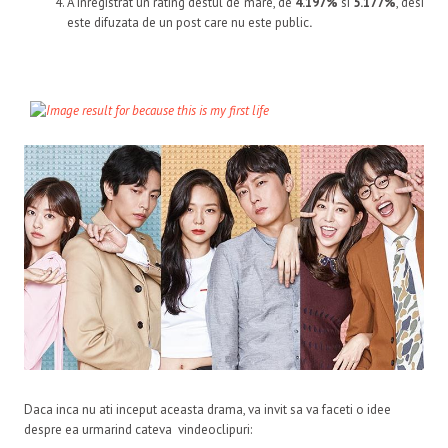
A inregistrat un rating destul de mare, de
4.197%
si
5.177%
, desi
este difuzata de un post care nu este public
.
Daca inca nu ati inceput aceasta drama, va invit sa va faceti o idee
despre ea urmarind cateva vindeoclipuri: