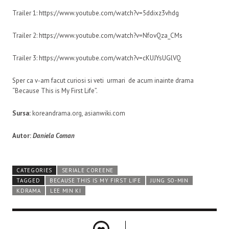
Trailer 1: https://www.youtube.com/watch?v=5ddixz3vhdg
Trailer 2: https://www.youtube.com/watch?v=NfovQza_CMs
Trailer 3: https://www.youtube.com/watch?v=cKUJYsUGlVQ
Sper ca v-am facut curiosi si veti urmari de acum inainte drama
“Because This is My First Life”.
Sursa:
koreandrama.org, asianwiki.com
Autor:
Daniela Coman
CATEGORIES
SERIALE COREENE
TAGGED
BECAUSE THIS IS MY FIRST LIFE
JUNG SO-MIN
KDRAMA
LEE MIN KI