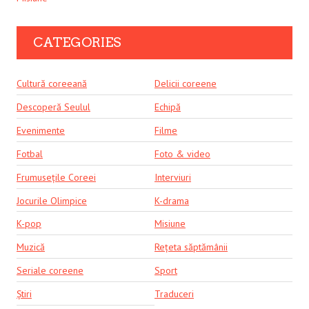
CATEGORIES
Cultură coreeană
Delicii coreene
Descoperă Seulul
Echipă
Evenimente
Filme
Fotbal
Foto & video
Frumusețile Coreei
Interviuri
Jocurile Olimpice
K-drama
K-pop
Misiune
Muzică
Rețeta săptămânii
Seriale coreene
Sport
Știri
Traduceri