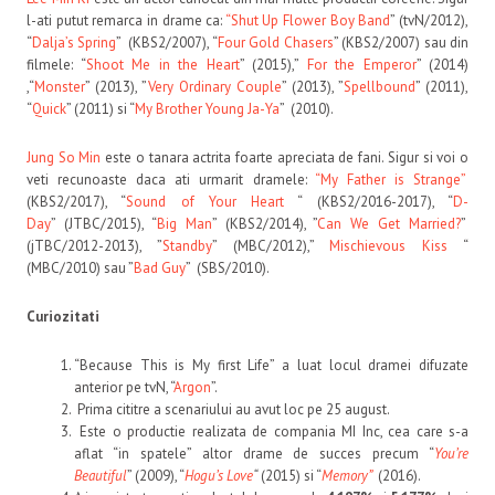
l-ati putut remarca in drame ca:
“Shut Up Flower Boy Band
” (tvN/2012),
“
Dalja’s Spring
” (KBS2/2007), “
Four Gold Chasers
” (KBS2/2007) sau din
filmele: “
Shoot Me in the Heart
” (2015),”
For the Emperor
” (2014)
,“
Monster
” (2013), ”
Very Ordinary Couple
” (2013), ”
Spellbound
” (2011),
“
Quick
” (2011) si “
My Brother Young Ja-Ya
” (2010).
Jung So Min
este o tanara actrita foarte apreciata de fani. Sigur si voi o
veti recunoaste daca ati urmarit dramele:
“My Father is Strange”
(KBS2/2017), “
Sound of Your Heart
“ (KBS2/2016-2017), “
D-
Day
” (JTBC/2015), “
Big Man
” (KBS2/2014), ”
Can We Get Married?
”
(jTBC/2012-2013), ”
Standby
” (MBC/2012),”
Mischievous Kiss
“
(MBC/2010) sau ”
Bad Guy
” (SBS/2010).
Curiozitati
“Because This is My first Life” a luat locul dramei difuzate
anterior pe tvN, “
Argon
”.
Prima cititre a scenariului au avut loc pe 25 august.
Este o productie realizata de compania MI Inc, cea care s-a
aflat “in spatele” altor drame de succes precum “
You’re
Beautiful
” (2009), “
Hogu’s Love
“
(2015) si “
Memory”
(2016).