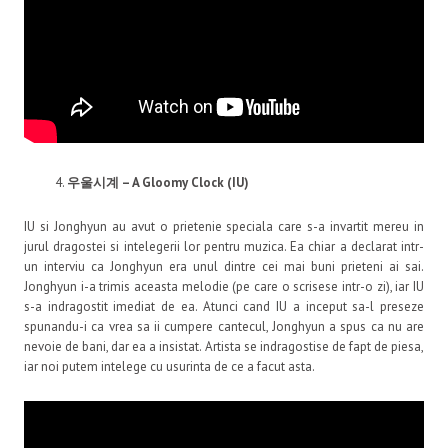
우울시계
– A Gloomy Clock (IU)
IU si Jonghyun au avut o prietenie speciala care s-a invartit mereu in
jurul dragostei si intelegerii lor pentru muzica. Ea chiar a declarat intr-
un interviu ca Jonghyun era unul dintre cei mai buni prieteni ai sai.
Jonghyun i-a trimis aceasta melodie (pe care o scrisese intr-o zi), iar IU
s-a indragostit imediat de ea. Atunci cand IU a inceput sa-l preseze
spunandu-i ca vrea sa ii cumpere cantecul, Jonghyun a spus ca nu are
nevoie de bani, dar ea a insistat. Artista se indragostise de fapt de piesa,
iar noi putem intelege cu usurinta de ce a facut asta.