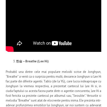
한숨
– Breathe (Lee Hi)
Probabil una dintre cele mai populare melodii scrise de Jonghyun,
“Breathe” a venit ca o surpriza pentru multi, deoarece Jonghyun si Lee Hi
fac parte din diferite agentii. Tablo (de la YG), care lucra indeaproape cu
Jonghyun la vremea respectiva, a prezentat cantecul lui Lee Hi si, in
ciuda faptului ca acesta facea parte dintr-o agentie concurenta, Lee Hi a
fost fericita sa prezinte cantecul pe albumul sau, “Seoulite”. Versurile si
melodia “Breathe” sunt atat de elocvente pentru inima. Ele prezinta intr-
adevar profunzimea emotiilor lui Jonghyun, iar noi suntem cu adevarat