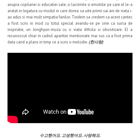
asupra copilariei si educatiei sale, si lacrimile si emotiile pe care el le-a
aratat in legatura cu modul in care dorea sa uite primii sai ani de viata i-
au adus si mai mult simpatia fanilor. Tindem sa credem ca acest cantec
a fost scris in mod cu totul special avandu-se pe sine ca sursa de
inspiratie, un Jonghyun-muza cu o viata dificila si obositoare. El a
recunoscut chiar in cadrul aparitiei mentionate mai sus ca a fost prima
data cand a plans in timp ce a scris o melodie.
(한사랑)
수고했어요
.
고생했어요
. 사랑해요.