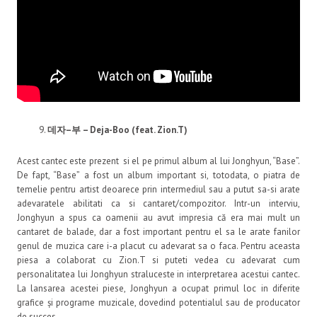
데자
–
부
– Deja-Boo (feat. Zion.T)
Acest cantec este prezent si el pe primul album al lui Jonghyun, “Base”.
De fapt, “Base” a fost un album important si, totodata, o piatra de
temelie pentru artist deoarece prin intermediul sau a putut sa-si arate
adevaratele abilitati ca si cantaret/compozitor. Intr-un interviu,
Jonghyun a spus ca oamenii au avut impresia că era mai mult un
cantaret de balade, dar a fost important pentru el sa le arate fanilor
genul de muzica care i-a placut cu adevarat sa o faca. Pentru aceasta
piesa a colaborat cu Zion.T si puteti vedea cu adevarat cum
personalitatea lui Jonghyun straluceste in interpretarea acestui cantec.
La lansarea acestei piese, Jonghyun a ocupat primul loc in diferite
grafice și programe muzicale, dovedind potentialul sau de producator
de succes.