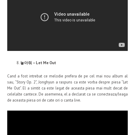
놓아줘
– Let Me Out
Cand a fost intrebat ce melodie prefera de pe cel mai nou album al
sau, “Story Op. 2”, Jonghyun a raspuns ca este vorba despre piesa “Let
Me Out”. El a simtit ca este legat de aceasta piesa mai mult decat de
celelalte cantece. De asemenea, el a declarat ca se conecteaza/leaga
de aceasta piesa ori de cate ori o canta live.