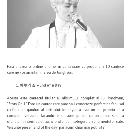
Fara a avea o ordine anume, in continuare va propunem 10 cantece
care ne vor amintim mereu de Jonghyun.
하루의
끝
– End of a Day
Acesta este cantecul titular al albumului complet al lui Jonghyun,
“Story Op 1.” Este un cantec care pare sa-i conecteze perfect pe fanii sai
cu felul de ganduri al artistului. Jonghyun a avut un stil propriu de a
compune versurile, facandu-le sa sune practic ca un jurnal si ne-a
oferit, prin intermediul lor, o profunda intelegere a sentimentelor sale.
Versurile piesei “End of the day” par acum chiar mai potrivite.