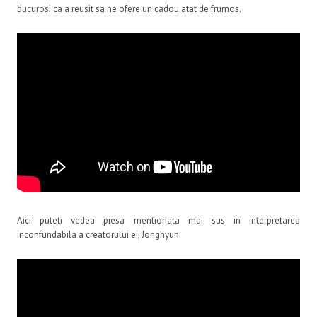
bucurosi ca a reusit sa ne ofere un cadou atat de frumos.
Aici puteti vedea piesa mentionata mai sus in interpretarea
inconfundabila a creatorului ei, Jonghyun.