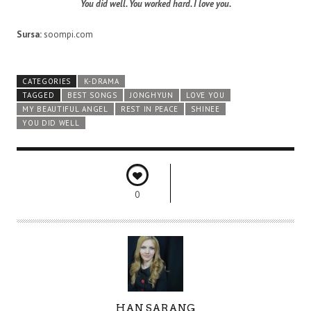
You did well. You worked hard.
I love you.
Sursa:
soompi.com
CATEGORIES
K-DRAMA
TAGGED
BEST SONGS
JONGHYUN
LOVE YOU
MY BEAUTIFUL ANGEL
REST IN PEACE
SHINEE
YOU DID WELL
0
A
HAN SARANG