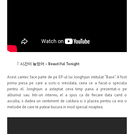
시간이
늦었어
– Beautiful Tonight
Acest cantec face parte de pe EP-ul lui Jonghyun intitulat “Base”. A fost
prima piesa pe care a scris-o vreodata, ceea ce a facut-o speciala
pentru el. Jonghyun a asteptat ceva timp pana a prezentat-o pe
albumul sau. Intr-un interviu, el a spus ca de fiecare data cand o
asculta, ii dadea un sentiment de caldura si ii placea pentru ca era o
melodie de care te puteai bucura in mod special noaptea.