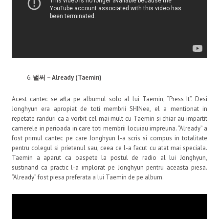
벌써
– Already (Taemin)
Acest cantec se afla pe albumul solo al lui Taemin, “Press It”. Desi
Jonghyun era apropiat de toti membrii SHINee, el a mentionat in
repetate randuri ca a vorbit cel mai mult cu Taemin si chiar au impartit
camerele in perioada in care toti membrii locuiau impreuna. “Already” a
fost primul cantec pe care Jonghyun l-a scris si compus in totalitate
pentru colegul si prietenul sau, ceea ce l-a facut cu atat mai speciala.
Taemin a aparut ca oaspete la postul de radio al lui Jonghyun,
sustinand ca practic l-a implorat pe Jonghyun pentru aceasta piesa.
“Already” fost piesa preferata a lui Taemin de pe album.