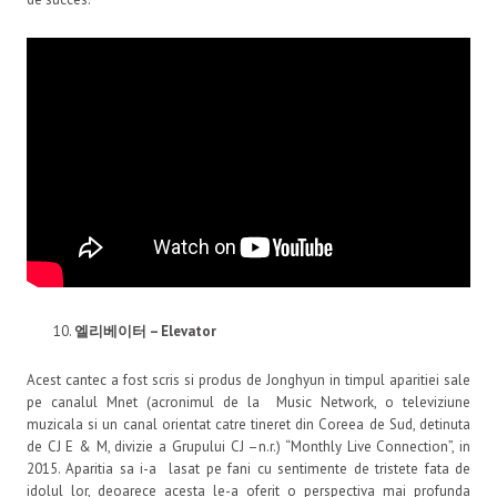
엘리베이터
– Elevator
Acest cantec a fost scris si produs de Jonghyun in timpul aparitiei sale
pe canalul Mnet (acronimul de la Music Network, o televiziune
muzicala si un canal orientat catre tineret din Coreea de Sud, detinuta
de CJ E & M, divizie a Grupului CJ –n.r.) “Monthly Live Connection”, in
2015. Aparitia sa i-a lasat pe fani cu sentimente de tristete fata de
idolul lor, deoarece acesta le-a oferit o perspectiva mai profunda