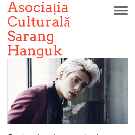
Asociația
Culturală
Sarang
Hanguk