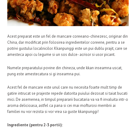
Acest preparat este un fel de mancare coreeano-chinezesc, originar din
China, dar modificat prin folosirea ingredientelor coreene, pentru a se
potrivi gustului localnicilor. Kkanpunggi este un pui dublu prajit, care se
amesteca apoi cu legume si un sos dulce- acrisor si usor picant.
Numele preparatului povine din chineza, unde kkan inseamna uscat,
pung este amestecatura si gi inseamna pui.
Acest fel de mancare este unul care nu necesita foarte mult timp de
gatire intrucat se prajeste repede datorita puiului dezosat si taiat bucati
mici. De asemenea, in timpul prepararii bucataria va va fi invaluita intr-o
aroma delicioasa, astfel ca pana si cei mai mofturosi membrii ai
familiei nu vor rezista si vor vrea sa guste kkanpunggi!
Ingrediente (pentru 2-3 portii):