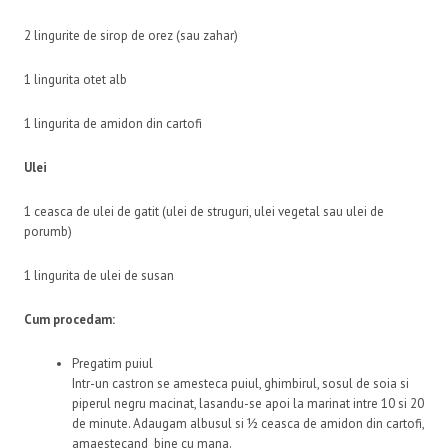
2 lingurite de sirop de orez (sau zahar)
1 lingurita otet alb
1 lingurita de amidon din cartofi
Ulei
1 ceasca de ulei de gatit (ulei de struguri, ulei vegetal sau ulei de
porumb)
1 lingurita de ulei de susan
Cum procedam:
Pregatim puiul
Intr-un castron se amesteca puiul, ghimbirul, sosul de soia si
piperul negru macinat, lasandu-se apoi la marinat intre 10 si 20
de minute. Adaugam albusul si ½ ceasca de amidon din cartofi,
amaestecand bine cu mana.