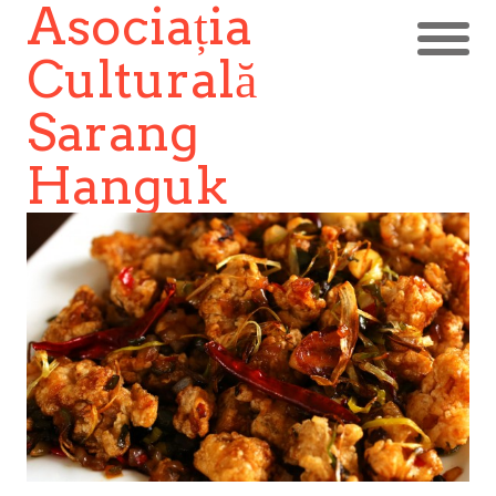
Asociația
Culturală
Sarang
Hanguk