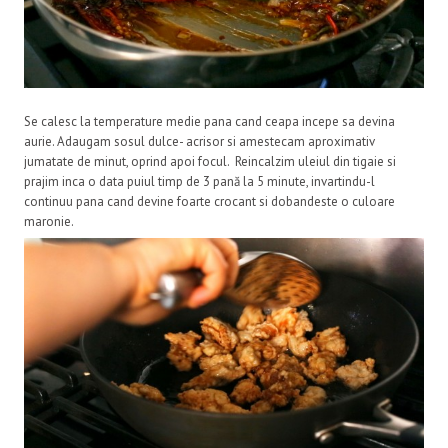
Se calesc la temperature medie pana cand ceapa incepe sa devina
aurie. Adaugam sosul dulce- acrisor si amestecam aproximativ
jumatate de minut, oprind apoi focul. Reincalzim uleiul din tigaie si
prajim inca o data puiul timp de 3 pană la 5 minute, invartindu-l
continuu pana cand devine foarte crocant si dobandeste o culoare
maronie.