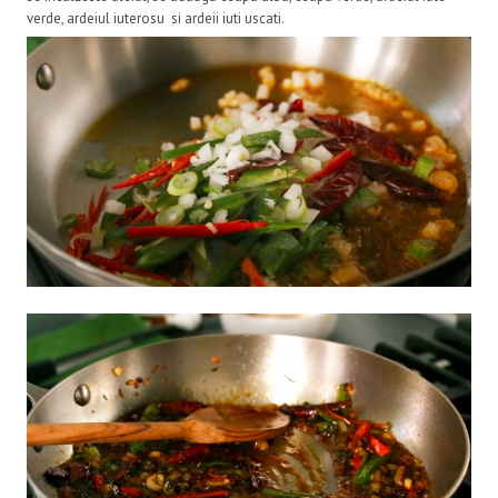
verde, ardeiul iuterosu si ardeii iuti uscati.