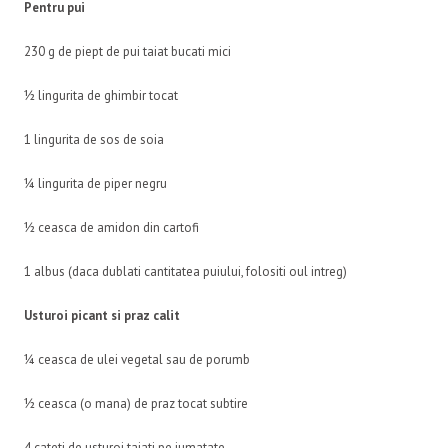
Pentru pui
230 g de piept de pui taiat bucati mici
½ lingurita de ghimbir tocat
1 lingurita de sos de soia
¼ lingurita de piper negru
½ ceasca de amidon din cartofi
1 albus (daca dublati cantitatea puiului, folositi oul intreg)
Usturoi picant si praz calit
¼ ceasca de ulei vegetal sau de porumb
½ ceasca (o mana) de praz tocat subtire
4 cateti de usturoi taiati pe jumatate