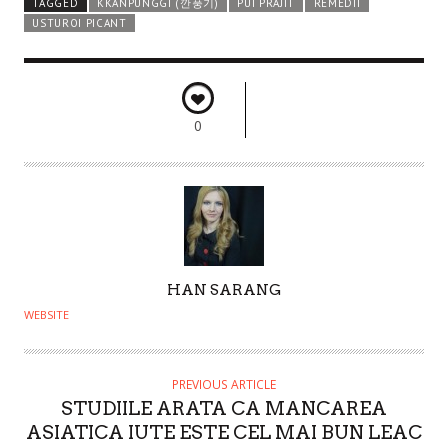
TAGGED
KKANPUNGGI (깐풍기)
PUI PRAJIT
REMEDII
USTUROI PICANT
0
A
HAN SARANG
U
WEBSITE
T
H
O
PREVIOUS ARTICLE
STUDIILE ARATA CA MANCAREA
R
ASIATICA IUTE ESTE CEL MAI BUN LEAC