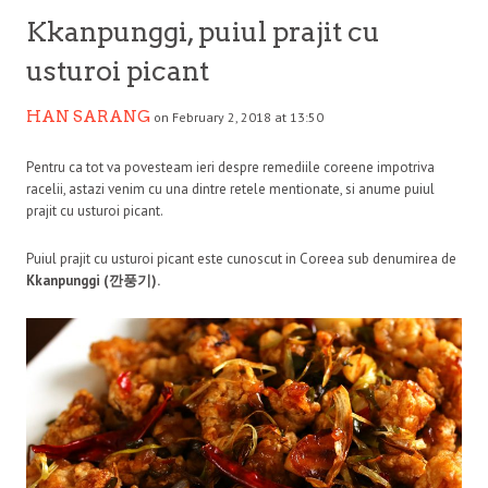
Kkanpunggi, puiul prajit cu
usturoi picant
HAN SARANG
on February 2, 2018 at 13:50
Pentru ca tot va povesteam ieri despre remediile coreene impotriva
racelii, astazi venim cu una dintre retele mentionate, si anume puiul
prajit cu usturoi picant.
Puiul prajit cu usturoi picant este cunoscut in Coreea sub denumirea de
Kkanpunggi (
깐풍기
).