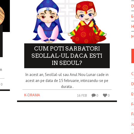
D
E
H
M
CUM POTI SARBATORI
SEOLLAL-UL DACA ESTI
IN SEOUL?
in
C
In acest an, Seollal-ul sau Anul Nou Lunar cade in
acest an pe data de 15 februarie, intinzandu-se pe
D
0
durata..
E
K-DRAMA
16 FEB
0
0
F
F
J