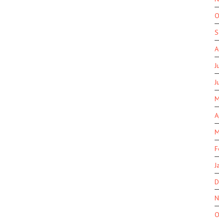
O
S
A
J
J
M
A
M
F
J
D
N
O