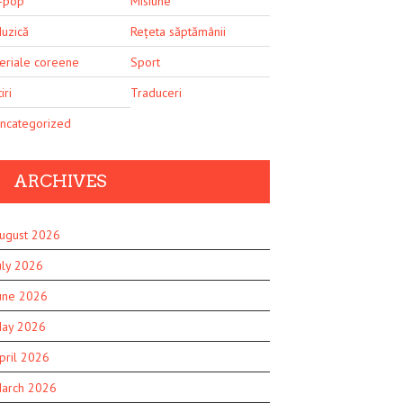
-pop
Misiune
uzică
Rețeta săptămânii
eriale coreene
Sport
iri
Traduceri
ncategorized
ARCHIVES
ugust 2026
uly 2026
une 2026
ay 2026
pril 2026
arch 2026