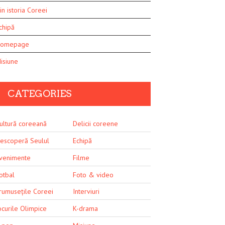
in istoria Coreei
chipă
omepage
isiune
CATEGORIES
ultură coreeană
Delicii coreene
escoperă Seulul
Echipă
venimente
Filme
otbal
Foto & video
rumusețile Coreei
Interviuri
ocurile Olimpice
K-drama