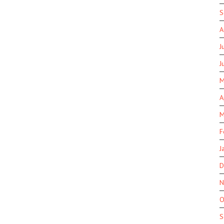
S
A
J
J
M
A
M
F
J
D
N
O
S