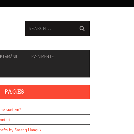
ĂPTĂMÂNII
EVENIMENTE
PAGES
ine suntem?
ontact
rafts by Sarang Hanguk