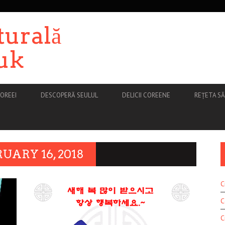
turală
uk
OREEI
DESCOPERĂ SEULUL
DELICII COREENE
REȚETA S
UARY 16, 2018
C
C
C