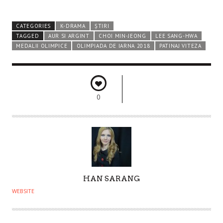
CATEGORIES
K-DRAMA
ȘTIRI
TAGGED
AUR SI ARGINT
CHOI MIN-JEONG
LEE SANG-HWA
MEDALII OLIMPICE
OLIMPIADA DE IARNA 2018
PATINAJ VITEZA
0
A
HAN SARANG
U
WEBSITE
T
H