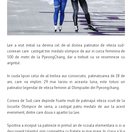
Lee a vrut initial sa devina cel de-al doilea patinator de viteza sud-
coreean care castigat trei medalii olimpice de aur in cursa feminina de
500 de metri de la PyeongChang, dar a trebuit sa se resemneze cu
argintul.
In ciuda lipsei celui de-al treilea aur consecutiv, patinatoarea de 28 de
ani, care va implini 29 mai tarziu in aceasta luna, este totusi un
patinator legendar de viteza feminin al Olimpiadei din Pyeongchang.
Coreea de Sud, care depinde foarte mult de patinajul viteza scurt de la
Jocurile Olimpice de iarna, a castigat patru medalii de aur la acest
eveniment, dintre care doua ii apartin lui Lee.
Sportiva a inceput sa patineze in primul an de scoala elementara si si-a
descoperit talentul prin competitia cu fratele ei mai mare. In clasa a V-a