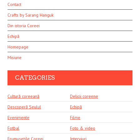
Contact
Crafts by Sarang Hanguk
Din istoria Coreei
Echipă
Homepage
Misiune
CATEGORIES
Cultură coreeană
Delicii coreene
Descoperă Seulul
Echipă
Evenimente
Filme
Fotbal
Foto & video
Frumusețile Coreei
Interviuri