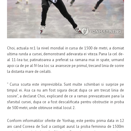
Choi, actuala nr.1 la nivel mondial in cursa de 1500 de metri, a domiat
ultima runda a cursei, demonstrand adevarata ei viteza. Pana la cel de-
al 11-lea tur, patinatoarea a preferat sa ramana mai in spate, urmand
apoi ca de pe al IV-lea loc sa avanseze pe primul, trecand linia de sorire
la distanta mare de ceilalti.
” Cursa scurta este imprevizibila. Sunt multe schimbari si surprize pe
timpul ei. Asa ca nu am fost sigura decat dupa ce am trecut linia de
sosire”, a declarat Choi, explicand de ce a ramas prevazatoare pana la
sfarsitul cursei, dupa ce a fost descalificata pentru obstructie in proba
de 500 metri, unde obtinuse initial locul 2.
Conform informatiilor oferite de Yonhap, este pentru prima data in 12
ani cand Coreea de Sud a castigat aurul la proba feminina de 1500m