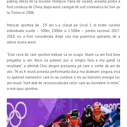
patinaj viteza de la Jocurile Olimpice. Pana de curand, aceasta proba a
fost condusa de China, dupa aurul castigat de sud-coreeanca Jin Sun-yu
la Torino in 2006.
Intrucat sportiva de 19 ani s-a clasat pe locul 1 in toate cursele
individuale scurte – 500m, 1000m si 1.500m – pentru sezonul 2017-
2018, ea a fost considerata drept cea mai puternica speranta de a
aduce acasa aurul.
“Este ceva de care sportivii trebuie sa se ocupe. Stiam ca am fost bine
pregatita si am decis sa patinez pur si simplu fara a ma gandi la
rezultate”, a afirmat Choi despre presiunea pe care o simte de ani de
zile. “N-as fi reusit aceasta performanta daca ma zbateam singura, insa
cu ajutorul oamenilor care m-au sustinut si mi-au transmis energia lor,
am reusit. Sunt atat de recunoscatoare celor care au incredere in mine”,
a mai spus sportiva.