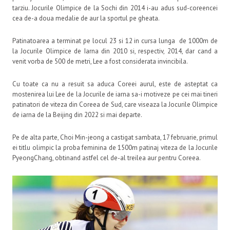
tarziu. Jocurile Olimpice de la Sochi din 2014 i-au adus sud-coreencei
cea de-a doua medalie de aur la sportul pe gheata.
Patinatoarea a terminat pe locul 23 si 12 in cursa lunga de 1000m de
la Jocurile Olimpice de Iarna din 2010 si, respectiv, 2014, dar cand a
venit vorba de 500 de metri, Lee a fost considerata invincibila.
Cu toate ca nu a resuit sa aduca Coreei aurul, este de asteptat ca
mostenirea lui Lee de la Jocurile de iarna sa-i motiveze pe cei mai tineri
patinatori de viteza din Coreea de Sud, care viseaza la Jocurile Olimpice
de iarna de la Beijing din 2022 si mai departe.
Pe de alta parte, Choi Min-jeong a castigat sambata, 17 februarie, primul
ei titlu olimpic la proba feminina de 1500m patinaj viteza de la Jocurile
PyeongChang, obtinand astfel cel de-al treilea aur pentru Coreea.