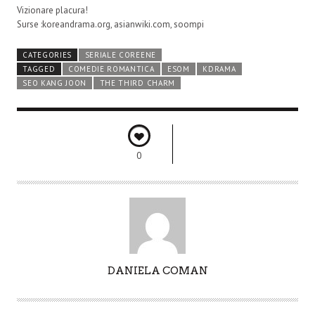
Vizionare placura!
Surse :koreandrama.org, asianwiki.com, soompi
CATEGORIES
SERIALE COREENE
TAGGED
COMEDIE ROMANTICA
ESOM
KDRAMA
SEO KANG JOON
THE THIRD CHARM
0
A
DANIELA COMAN
U
T