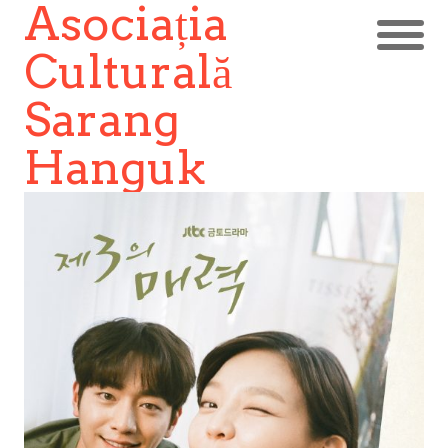
Asociația
Culturală
Sarang
Hanguk