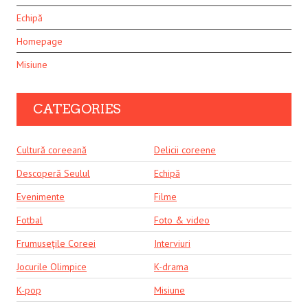
Echipă
Homepage
Misiune
CATEGORIES
Cultură coreeană
Delicii coreene
Descoperă Seulul
Echipă
Evenimente
Filme
Fotbal
Foto & video
Frumusețile Coreei
Interviuri
Jocurile Olimpice
K-drama
K-pop
Misiune