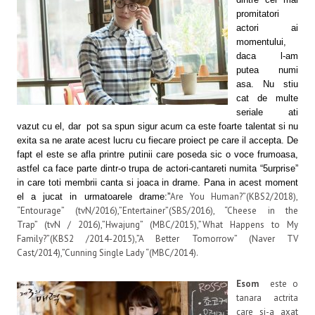
promitatori
actori ai
momentului,
daca l-am
putea numi
asa. Nu stiu
cat de multe
seriale ati
vazut cu el, dar pot sa spun sigur acum ca este foarte talentat si nu
exita sa ne arate acest lucru cu fiecare proiect pe care il accepta. De
fapt el este se afla printre putinii care poseda sic o voce frumoasa,
astfel ca face parte dintr-o trupa de actori-cantareti numita “5urprise”
in care toti membrii canta si joaca in drame. Pana in acest moment
Are You Human?”(KBS2/2018),
el a jucat in urmatoarele drame:”
“Entourage” (tvN/2016),”Entertainer”(SBS/2016), “Cheese in the
Trap” (tvN / 2016),”Hwajung” (MBC/2015),”What Happens to My
Family?”(KBS2 /2014-2015),”A Better Tomorrow” (Naver TV
Cast/2014),”Cunning Single Lady “(MBC/2014).
Esom
este o
tanara actrita
care si-a axat