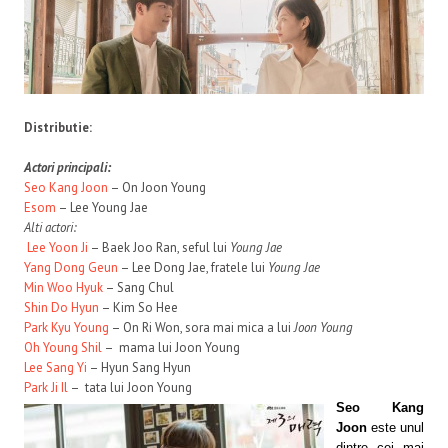
Distributie:
Actori principali:
Seo Kang Joon
– On Joon Young
Esom
– Lee Young Jae
Alti actori:
Lee Yoon Ji
– Baek Joo Ran, seful lui
Young Jae
Yang Dong Geun
– Lee Dong Jae, fratele lui
Young Jae
Min Woo Hyuk
– Sang Chul
Shin Do Hyun
– Kim So Hee
Park Kyu Young
– On Ri Won, sora mai mica a lui
Joon Young
Oh Young Shil
– mama lui Joon Young
Lee Sang Yi
– Hyun Sang Hyun
Park Ji Il
– tata lui Joon Young
Seo Kang
Joon
este unul
dintre cei mai