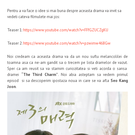
Pentru a va face o idee si mai buna despre aceasta drama va invit sa
vedeti cateva filmulete mai jos:
Teaser 1:
https://www.youtube.com/watch?v=FFfGZUCZgKU
Teaser 2:
https://www.youtube.com/watch?v=pzwimw468Gw
Noi credeam ca aceasta drama va da un nou suflu melancolilei de
toamna asa ca ne-am gandit sa o trecem pe lista dramelor de vazut.
Sper ca am reusit sa va starnim curiozitatea si veti acorda o sansa
dramei
“The Third Charm”
. Noi abia asteptam sa vedem primul
episod si sa descoperim ipostaza noua in care se va afla
Seo Kang
Joon
.