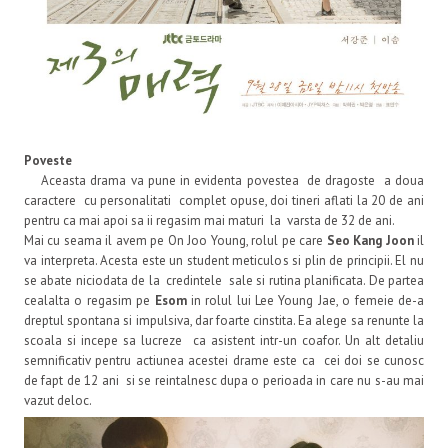
Poveste
Aceasta drama va pune in evidenta povestea de dragoste a doua
caractere cu personalitati complet opuse, doi tineri aflati la 20 de ani
pentru ca mai apoi sa ii regasim mai maturi la varsta de 32 de ani.
Mai cu seama il avem pe On Joo Young, rolul pe care
Seo Kang Joon
il
va interpreta. Acesta este un student meticulos si plin de principii. El nu
se abate niciodata de la credintele sale si rutina planificata. De partea
cealalta o regasim pe
Esom
in rolul lui Lee Young Jae, o femeie de-a
dreptul spontana si impulsiva, dar foarte cinstita. Ea alege sa renunte la
scoala si incepe sa lucreze ca asistent intr-un coafor. Un alt detaliu
semnificativ pentru actiunea acestei drame este ca cei doi se cunosc
de fapt de 12 ani si se reintalnesc dupa o perioada in care nu s-au mai
vazut deloc.