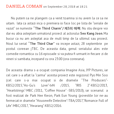
DANIELA COMAN
on September 28, 2018 at 18:21
Nu putem sa ne plangem ca a venit toamna si nu avem la ce sa ne
uitam. Iata ca astazi inca o premiera isi face loc pe lista de “seriale de
vazut” se numeste
“The Third Charm”/ 제3의 매력
. Nu stiu despre voi
dar eu abia asteptam urmatorul proiect al actorului
Seo Kang Joon
. Ma
bucur ca nu am asteptat asa de mult timp de la ultimul sau proiect.
Noul lui serial
“The Third Char”
va incepe astazi, 28 septembrie pe
postul coreean jTBC. De aceasta data, genul serialului ales este
comedie romantica cu 16 episoade si va putea fi urmarit in fiecare zi de
vineri si sambata, incepand cu ora 23:00 (ora coreeana).
De aceasta drama s-a ocupat compania Imagine Asia, JYP Pictures, iar
cel care s-a aflat la “carma” acestui proiect este regizorul Pyo Min Soo
(cel care s-a mai ocupat si de dramele “The Producers”-
KBS2/2015,”Ho-Gu’s Love”-tvN /2015, “IRIS 2”-KBS2/2013,
“Heartstrings”-MBC /2011, “Coffee House” -SBS/2010), iar scenariul a
fost realizat de Park Hee Kwon, Park Eun Young (povestile lor ne-au
fermecat in dramele “Housewife Detective”-TBA/2017,”Romance Full of
Life”-MBC/2017, “Hwarang”-KBS2/2016.