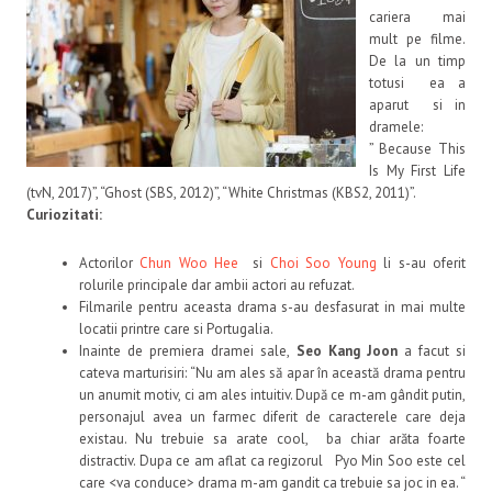
cariera mai
mult pe filme.
De la un timp
totusi ea a
aparut si in
dramele:
” Because This
Is My First Life
(tvN, 2017)”, “Ghost (SBS, 2012)”, “White Christmas (KBS2, 2011)”.
Curiozitati:
Actorilor
Chun Woo Hee
si
Choi Soo Young
li s-au oferit
rolurile principale dar ambii actori au refuzat.
Filmarile pentru aceasta drama s-au desfasurat in mai multe
locatii printre care si Portugalia.
Inainte de premiera dramei sale,
Seo Kang Joon
a facut si
cateva marturisiri: “Nu am ales să apar în această drama pentru
un anumit motiv, ci am ales intuitiv. După ce m-am gândit putin,
personajul avea un farmec diferit de caracterele care deja
existau. Nu trebuie sa arate cool, ba chiar arăta foarte
distractiv. Dupa ce am aflat ca regizorul Pyo Min Soo este cel
care <va conduce> drama m-am gandit ca trebuie sa joc in ea. “