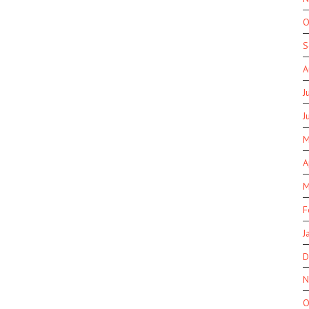
O
S
A
J
J
M
A
M
F
J
D
N
O