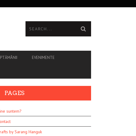
ĂPTĂMÂNII
EVENIMENTE
PAGES
ine suntem?
ontact
rafts by Sarang Hanguk