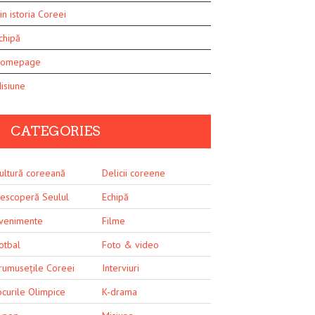
in istoria Coreei
chipă
omepage
isiune
CATEGORIES
ultură coreeană
Delicii coreene
escoperă Seulul
Echipă
venimente
Filme
otbal
Foto & video
rumusețile Coreei
Interviuri
ocurile Olimpice
K-drama