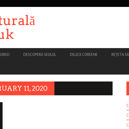
turală
uk
OREEI
DESCOPERĂ SEULUL
DELICII COREENE
REȚETA S
UARY 11, 2020
C
C
C