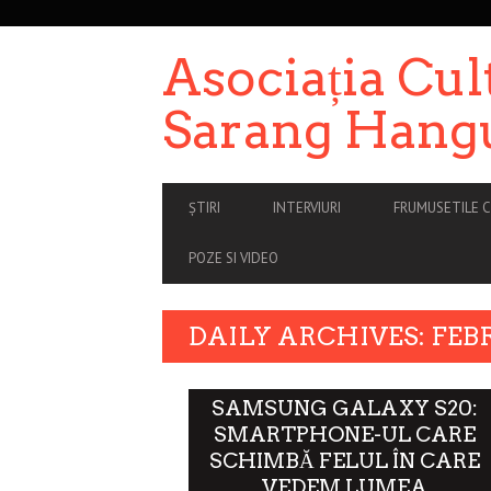
SECONDARY
NAVIGATION
Asociația Cul
Sarang Hang
PRIMARY
ȘTIRI
INTERVIURI
FRUMUSETILE C
NAVIGATION
POZE SI VIDEO
DAILY ARCHIVES: FEBR
SAMSUNG GALAXY S20:
SMARTPHONE-UL CARE
SCHIMBĂ FELUL ÎN CARE
VEDEM LUMEA