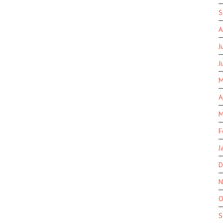
S
A
J
J
M
A
M
F
J
D
N
O
S