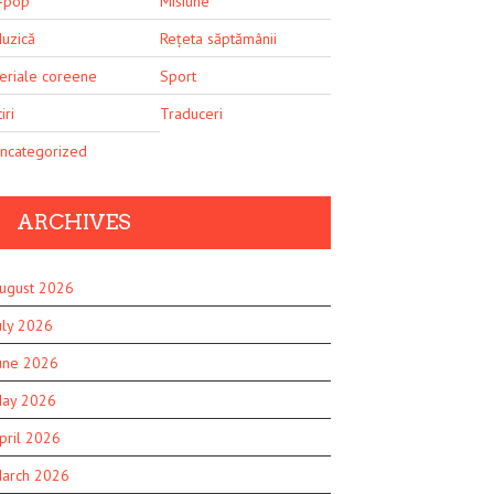
-pop
Misiune
uzică
Rețeta săptămânii
eriale coreene
Sport
iri
Traduceri
ncategorized
ARCHIVES
ugust 2026
uly 2026
une 2026
ay 2026
pril 2026
arch 2026