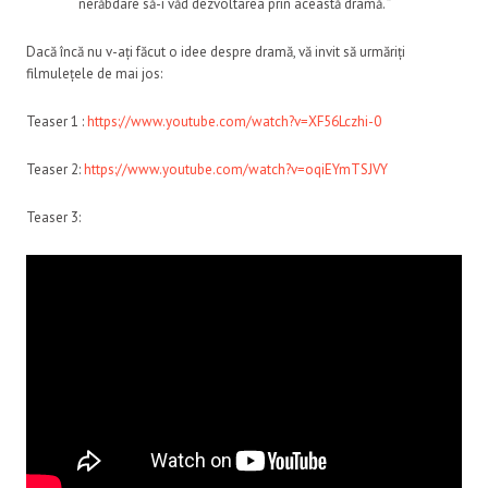
nerăbdare să-i văd dezvoltarea prin această dramă. ”
Dacă încă nu v-ați făcut o idee despre dramă, vă invit să urmăriți
filmulețele de mai jos:
Teaser 1 :
https://www.youtube.com/watch?v=XF56Lczhi-0
Teaser 2:
https://www.youtube.com/watch?v=oqiEYmTSJVY
Teaser 3: