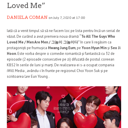
Loved Me”
DANIELA COMAN
on July 7, 2020 at 17:00
Iată că a venit timpul să să ne facem loc pe lista pentru încă un serial de
văzut. De curând a avut premiera noua dramă
“To All The Guys Who
Loved Me / Men Are Men / 그놈이 그놈이다”
în care îi regăsim ca
protagoniști pe frumușica
Hwang Jung Eum
, pe
Yoon Hyun Min
și
Seo Ji
Hoon
. Este vorba despre o comedie romantică și fantastică cu 32 de
episoade (2 episoade consecutive pe zi) difuzată de postul coreean
KBS2 în serile de luni și marți. De realizarea ei s-a ocupat compania
iWill Media , avându-i în frunte pe regizonul Choi Yoon Suk și pe
scriitoarea Lee Eun Young .