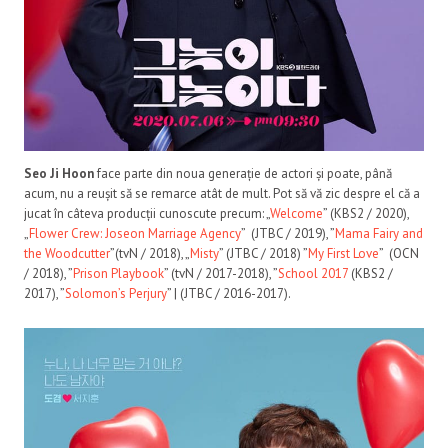
Seo Ji Hoon
face parte din noua generație de actori și poate, până
acum, nu a reușit să se remarce atât de mult. Pot să vă zic despre el că a
jucat în câteva producții cunoscute precum: „
Welcome
” (KBS2 / 2020),
„
Flower Crew: Joseon Marriage Agency
” (JTBC / 2019), ”
Mama Fairy and
the Woodcutter
”(tvN / 2018), „
Misty
” (JTBC / 2018) ”
My First Love
” (OCN
/ 2018), ”
Prison Playbook
” (tvN / 2017-2018), ”
School 2017
(KBS2 /
2017), ”
Solomon’s Perjury
” | (JTBC / 2016-2017).