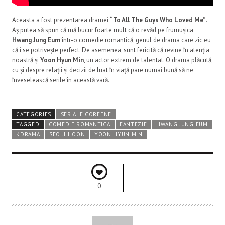
Aceasta a fost prezentarea dramei
“To All The Guys Who Loved Me”
.
Aș putea să spun că mă bucur foarte mult că o revăd pe frumușica
Hwang Jung Eum
într-o comedie romantică, genul de drama care zic eu
că i se potrivește perfect. De asemenea, sunt fericită că revine în atenția
noastră și
Yoon Hyun Min
, un actor extrem de talentat. O drama plăcută,
cu și despre relații și decizii de luat în viață pare numai bună să ne
înveselească serile în această vară.
CATEGORIES
SERIALE COREENE
TAGGED
COMEDIE ROMANTICA
FANTEZIE
HWANG JUNG EUM
KDRAMA
SEO JI HOON
YOON HYUN MIN
0