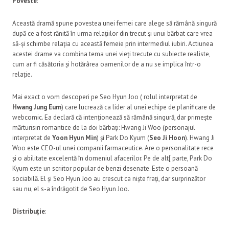
Poveste
:
Această dramă spune povestea unei femei care alege să rămână singură
după ce a fost rănită în urma relațiilor din trecut și unui bărbat care vrea
să-și schimbe relația cu această femeie prin intermediul iubiri. Actiunea
acestei drame va combina tema unei vieți trecute cu subiecte realiste,
cum ar fi căsătoria și hotărârea oamenilor de a nu se implica într-o
relație.
Mai exact o vom descoperi pe Seo Hyun Joo ( rolul interpretat de
Hwang Jung Eum
) care lucrează ca lider al unei echipe de planificare de
webcomic. Ea declară că intenționează să rămână singură, dar primește
mărturisiri romantice de la doi bărbați: Hwang Ji Woo (personajul
interpretat de
Yoon Hyun Min
) și Park Do Kyum (
Seo Ji Hoon
). Hwang Ji
Woo este CEO-ul unei companii farmaceutice. Are o personalitate rece
și o abilitate excelentă în domeniul afacerilor. Pe de alt[ parte, Park Do
Kyum este un scriitor popular de benzi desenate. Este o persoană
sociabilă. El și Seo Hyun Joo au crescut ca niște frați, dar surprinzător
sau nu, el s-a îndrăgotit de Seo Hyun Joo.
Distribuție
: