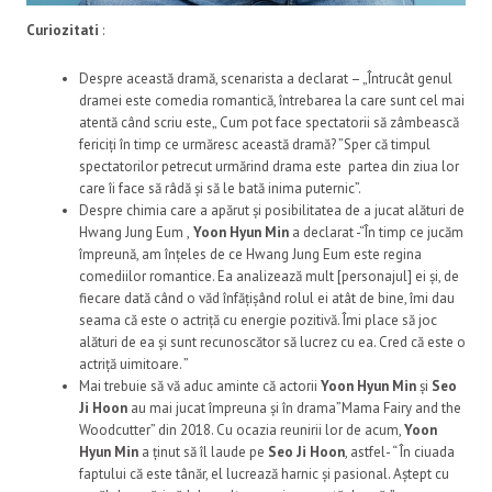
Curiozitati
:
Despre această dramă, scenarista a declarat – „Întrucât genul
dramei este comedia romantică, întrebarea la care sunt cel mai
atentă când scriu este„ Cum pot face spectatorii să zâmbească
fericiți în timp ce urmăresc această dramă? ”Sper că timpul
spectatorilor petrecut urmărind drama este partea din ziua lor
care îi face să râdă și să le bată inima puternic”.
Despre chimia care a apărut și posibilitatea de a jucat alături de
Hwang Jung Eum ,
Yoon Hyun Min
a declarat -“În timp ce jucăm
împreună, am înțeles de ce Hwang Jung Eum este regina
comediilor romantice. Ea analizează mult [personajul] ei și, de
fiecare dată când o văd înfățișând rolul ei atât de bine, îmi dau
seama că este o actriță cu energie pozitivă. Îmi place să joc
alături de ea și sunt recunoscător să lucrez cu ea. Cred că este o
actriță uimitoare. ”
Mai trebuie să vă aduc aminte că actorii
Yoon Hyun Min
și
Seo
Ji Hoon
au mai jucat împreuna și în drama”Mama Fairy and the
Woodcutter” din 2018. Cu ocazia reunirii lor de acum,
Yoon
Hyun Min
a ținut să îl laude pe
Seo Ji Hoon
, astfel- “ În ciuada
faptului că este tânăr, el lucrează harnic și pasional. Aștept cu