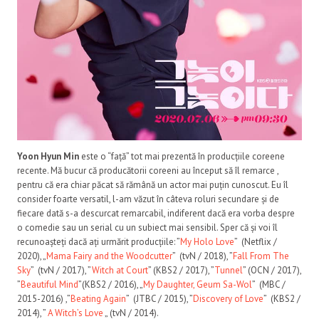
Yoon Hyun Min
este o “față” tot mai prezentă în producțiile coreene
recente. Mă bucur că producătorii coreeni au început să îl remarce ,
pentru că era chiar păcat să rămână un actor mai puțin cunoscut. Eu îl
consider foarte versatil, l-am văzut în câteva roluri secundare și de
fiecare dată s-a descurcat remarcabil, indiferent dacă era vorba despre
o comedie sau un serial cu un subiect mai sensibil. Sper că și voi îl
recunoașteți dacă ați urmărit producțiile: ”
My Holo Love
” (Netflix /
2020), „
Mama Fairy and the Woodcutter
” (tvN / 2018), ”
Fall From The
Sky
” (tvN / 2017), ”
Witch at Court
” (KBS2 / 2017), ”
Tunnel
” (OCN / 2017),
”
Beautiful Mind
”(KBS2 / 2016), „
My Daughter, Geum Sa-Wol
” (MBC /
2015-2016) ,”
Beating Again
” (JTBC / 2015), ”
Discovery of Love
” (KBS2 /
2014), ”
A Witch’s Love
„ (tvN / 2014).