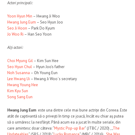
Actori principali:
Yoon Hyun Min
– Hwang Ji Woo
Hwang Jung Eum
– Seo Hyun Joo
Seo Ji Hoon
– Park Do Kyum
Jo Woo Ri
– Han Seo Yoon
Alți actori:
Choi Myung Gil
– Kim Sun Hee
Seo Hyun Chul
– Hyun Joo’s father
Noh Susanna
– Oh Young Eun
Lee Hwang Ui
– Hwang Ji Woo`s secretary
Hwang Young Hee
Kim Kyu Sun
Song Sang Eun
Hwang Jung Eum
este una dintre cele mai bune actrițe din Coreea. Este
atât de captivantă să o privești în timp ce joacă, încât eu chiar aș putea
să o urmăresc la nesfârșit. Până acum ea a jucat în multe seriale, din
care amintesc doar câteva: “
Mystic Pop-up Bar
” (JTBC / 2020) , „
The
Undateables
” (SBS / 2018) ”
Lucky Romance
” (MBC / 2016), „
She Was