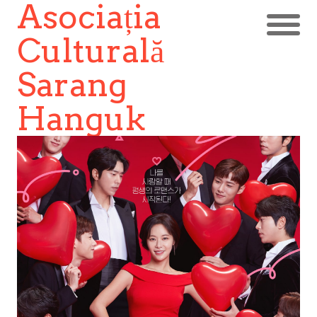
Asociația
Culturală
Sarang
Hanguk