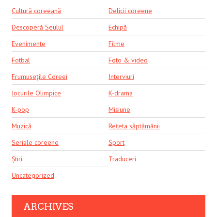
Cultură coreeană
Delicii coreene
Descoperă Seulul
Echipă
Evenimente
Filme
Fotbal
Foto & video
Frumusețile Coreei
Interviuri
Jocurile Olimpice
K-drama
K-pop
Misiune
Muzică
Rețeta săptămânii
Seriale coreene
Sport
Știri
Traduceri
Uncategorized
ARCHIVES