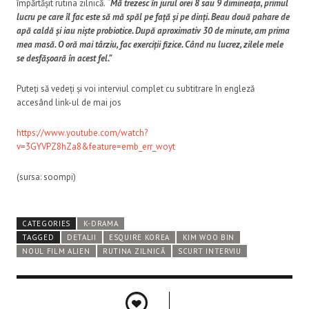
împărtășit rutina zilnică.
“Mă trezesc în jurul orei 8 sau 9 dimineața, primul
lucru pe care îl fac este să mă spăl pe față și pe dinți. Beau două pahare de
apă caldă și iau niște probiotice. După aproximativ 30 de minute, am prima
mea masă. O oră mai târziu, fac exerciții fizice. Când nu lucrez, zilele mele
se desfășoară în acest fel.”
Puteți să vedeți și voi interviul complet cu subtitrare în engleză
accesând link-ul de mai jos
https://www.youtube.com/watch?
v=3GYVPZ8hZa8&feature=emb_err_woyt
(sursa: soompi)
CATEGORIES
K-DRAMA
TAGGED
DETALII
ESQUIRE KOREA
KIM WOO BIN
NOUL FILM ALIEN
RUTINA ZILNICĂ
SCURT INTERVIU