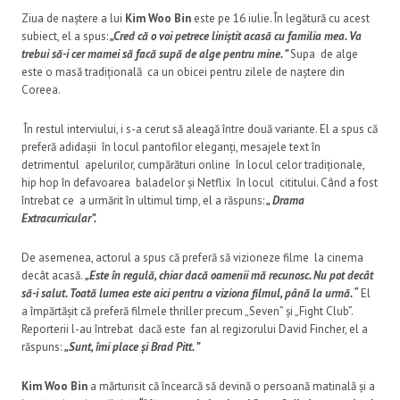
Ziua de naștere a lui
Kim Woo Bin
este pe 16 iulie. În legătură cu acest
subiect, el a spus:
„Cred că o voi petrece liniștit acasă cu familia mea. Va
trebui să-i cer mamei să facă supă de alge pentru mine. ”
Supa de alge
este o masă tradițională ca un obicei pentru zilele de naștere din
Coreea.
În restul interviului, i s-a cerut să aleagă între două variante. El a spus că
preferă adidașii în locul pantofilor eleganți, mesajele text în
detrimentul apelurilor, cumpărături online în locul celor tradiționale,
hip hop în defavoarea baladelor și Netflix în locul cititului. Când a fost
întrebat ce a urmărit în ultimul timp, el a răspuns:
„ Drama
Extracurricular”.
De asemenea, actorul a spus că preferă să vizioneze filme la cinema
decât acasă.
„Este în regulă, chiar dacă oamenii mă recunosc. Nu pot decât
să-i salut. Toată lumea este aici pentru a viziona filmul, până la urmă. “
El
a împărtășit că preferă filmele thriller precum „Seven” și „Fight Club”.
Reporterii l-au întrebat dacă este fan al regizorului David Fincher, el a
răspuns:
„Sunt, îmi place și Brad Pitt. ”
Kim Woo Bin
a mărturisit că încearcă să devină o persoană matinală și a