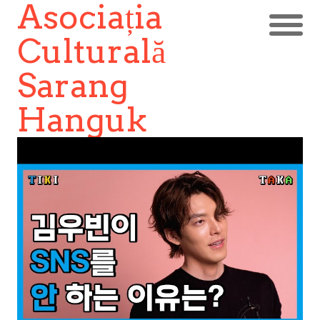
Asociația
Culturală
Sarang
Hanguk