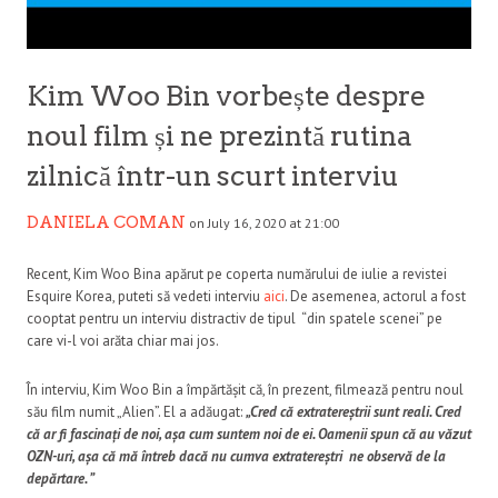
Kim Woo Bin vorbește despre
noul film și ne prezintă rutina
zilnică într-un scurt interviu
DANIELA COMAN
on July 16, 2020 at 21:00
Recent, Kim Woo Bina apărut pe coperta numărului de iulie a revistei
Esquire Korea, puteti să vedeti interviu
aici
. De asemenea, actorul a fost
cooptat pentru un interviu distractiv de tipul “din spatele scenei” pe
care vi-l voi arăta chiar mai jos.
În interviu, Kim Woo Bin a împărtășit că, în prezent, filmează pentru noul
său film numit „Alien”. El a adăugat:
„Cred că extratereștrii sunt reali. Cred
că ar fi fascinați de noi, așa cum suntem noi de ei. Oamenii spun că au văzut
OZN-uri, așa că mă întreb dacă nu cumva extratereștri ne observă de la
depărtare. ”