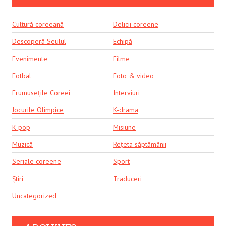
Cultură coreeană
Delicii coreene
Descoperă Seulul
Echipă
Evenimente
Filme
Fotbal
Foto & video
Frumusețile Coreei
Interviuri
Jocurile Olimpice
K-drama
K-pop
Misiune
Muzică
Rețeta săptămânii
Seriale coreene
Sport
Știri
Traduceri
Uncategorized