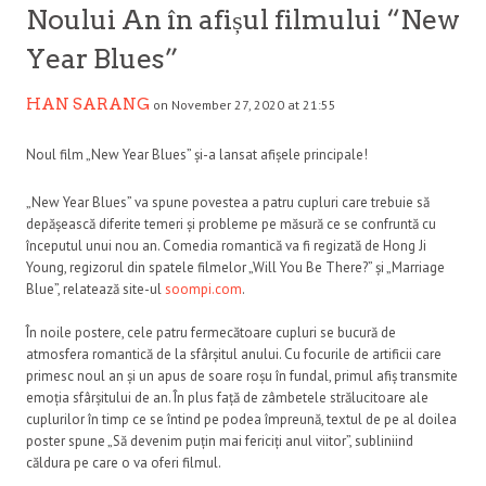
Noului An în afișul filmului “New
Year Blues”
HAN SARANG
on November 27, 2020 at 21:55
Noul film „New Year Blues” și-a lansat afișele principale!
„New Year Blues” va spune povestea a patru cupluri care trebuie să
depășească diferite temeri și probleme pe măsură ce se confruntă cu
începutul unui nou an. Comedia romantică va fi regizată de Hong Ji
Young, regizorul din spatele filmelor „Will You Be There?” și „Marriage
Blue”, relatează site-ul
soompi.com
.
În noile postere, cele patru fermecătoare cupluri se bucură de
atmosfera romantică de la sfârșitul anului. Cu focurile de artificii care
primesc noul an și un apus de soare roșu în fundal, primul afiș transmite
emoția sfârșitului de an. În plus față de zâmbetele strălucitoare ale
cuplurilor în timp ce se întind pe podea împreună, textul de pe al doilea
poster spune „Să devenim puțin mai fericiți anul viitor”, subliniind
căldura pe care o va oferi filmul.