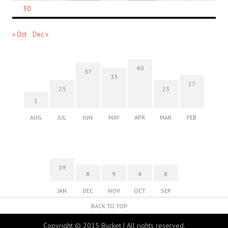
30
« Oct
Dec »
40
37
33
27
23
23
1
AUG
JUL
JUN
MAY
APR
MAR
FEB
19
8
9
4
8
JAN
DEC
NOV
OCT
SEP
BACK TO TOP
Copyright © 2015 Bucket | All rights reserved.