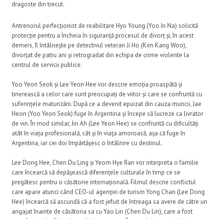
dragoste din trecut.
Antrenorul perfecționist de reabilitare Hyo Young (Yoo In Na) solicită
protecție pentru a încheia în siguranță procesul de divorț și, în acest
demers, îl întâlnește pe detectivul veteran Ji Ho (Kim Kang Woo),
divorțat de patru ani și retrogradat din echipa de crime violente la
centrul de servicii publice.
Yoo Yeon Seok și Lee Yeon Hee vor descrie emoția proaspătă și
tinerească a celor care sunt preocupați de viitor și care se confruntă cu
suferințele maturizării. După ce a devenit epuizat din cauza muncii, Jae
Heon (Yoo Yeon Seok) fuge în Argentina și începe să lucreze ca livrator
de vin. În mod similar, Jin Ah (Lee Yeon Hee) se confruntă cu dificultăți
atât în ​​viața profesională, cât și în viața amoroasă, așa că fuge în
Argentina, iar cei doi împărtășesc o întâlnire cu destinul.
Lee Dong Hee, Chen Du Ling și Yeom Hye Ran vor interpreta o familie
care încearcă să depășească diferențele culturale în timp ce se
pregătesc pentru o căsătorie internațională. Filmul descrie conflictul
care apare atunci când CEO-ul agenției de turism Yong Chan (Lee Dong
Hee) încearcă să ascundă că a fost jefuit de întreaga sa avere de către un
angajat înainte de căsătoria sa cu Yao Lin (Chen Du Lin), care a fost