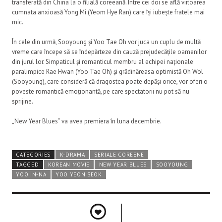
transferată din China la o filială coreeană. Între cei doi se află viitoarea
cumnata anxioasă Yong Mi (Yeom Hye Ran) care își iubește fratele mai
mic.
În cele din urmă, Sooyoung și Yoo Tae Oh vor juca un cuplu de multă
vreme care începe să se îndepărteze din cauză prejudecățile oamenilor
din jurul lor. Simpaticul și romanticul membru al echipei naționale
paralimpice Rae Hwan (Yoo Tae Oh) și grădinăreasa optimistă Oh Wol
(Sooyoung), care consideră că dragostea poate depăși orice, vor oferi o
poveste romantică emoționantă, pe care spectatorii nu pot să nu
sprijine.
„New Year Blues” va avea premiera în luna decembrie.
CATEGORIES
K-DRAMA
SERIALE COREENE
TAGGED
KOREAN MOVIE
NEW YEAR BLUES
SOOYOUNG
YOO IN-NA
YOO YEON SEOK