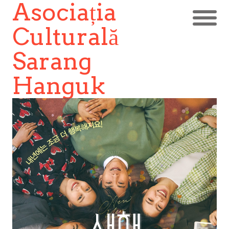
Asociația
Culturală
Sarang
Hanguk