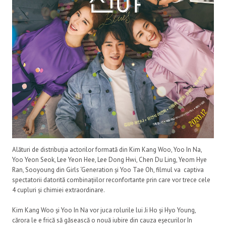
Alături de distribuția actorilor formată din Kim Kang Woo, Yoo In Na,
Yoo Yeon Seok, Lee Yeon Hee, Lee Dong Hwi, Chen Du Ling, Yeom Hye
Ran, Sooyoung din Girls ‘Generation și Yoo Tae Oh, filmul va captiva
spectatorii datorită combinațiilor reconfortante prin care vor trece cele
4 cupluri și chimiei extraordinare.
Kim Kang Woo și Yoo In Na vor juca rolurile lui Ji Ho și Hyo Young,
cărora le e frică să găsească o nouă iubire din cauza eșecurilor în