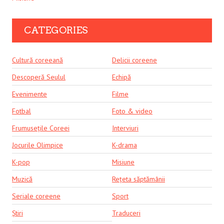
CATEGORIES
Cultură coreeană
Delicii coreene
Descoperă Seulul
Echipă
Evenimente
Filme
Fotbal
Foto & video
Frumusețile Coreei
Interviuri
Jocurile Olimpice
K-drama
K-pop
Misiune
Muzică
Rețeta săptămânii
Seriale coreene
Sport
Știri
Traduceri