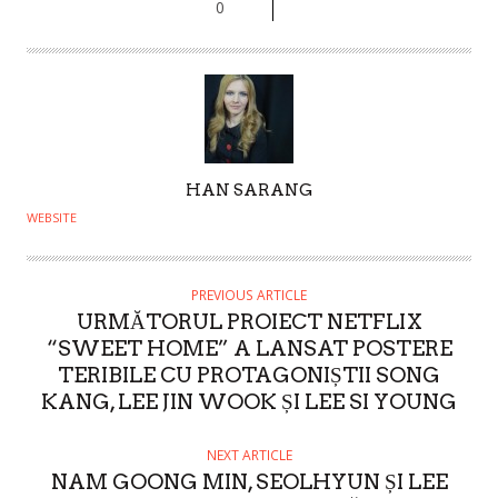
0
A
HAN SARANG
U
WEBSITE
T
H
O
PREVIOUS ARTICLE
URMĂTORUL PROIECT NETFLIX
R
“SWEET HOME” A LANSAT POSTERE
TERIBILE CU PROTAGONIȘTII SONG
KANG, LEE JIN WOOK ȘI LEE SI YOUNG
NEXT ARTICLE
NAM GOONG MIN, SEOLHYUN ȘI LEE