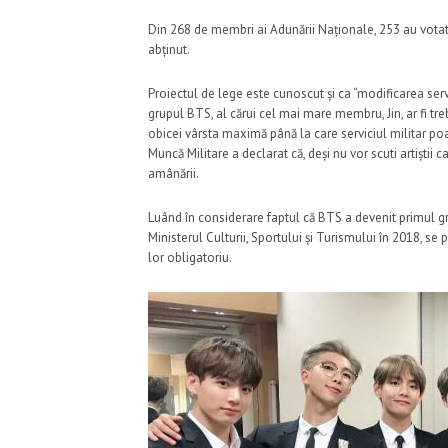
Din 268 de membri ai Adunării Naționale, 253 au votat 
abținut.
Proiectul de lege este cunoscut și ca “modificarea servi
grupul BTS, al cărui cel mai mare membru, Jin, ar fi tre
obicei vârsta maximă până la care serviciul militar poat
Muncă Militare a declarat că, deși nu vor scuti artiștii c
amânării.
Luând în considerare faptul că BTS a devenit primul gru
Ministerul Culturii, Sportului și Turismului în 2018, s
lor obligatoriu.