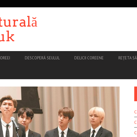
turală
uk
OREEI
DESCOPERĂ SEULUL
DELICII COREENE
REȚETA S
C
C
C