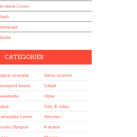
in istoria Coreei
chipă
omepage
isiune
CATEGORIES
ultură coreeană
Delicii coreene
escoperă Seulul
Echipă
venimente
Filme
otbal
Foto & video
rumusețile Coreei
Interviuri
ocurile Olimpice
K-drama