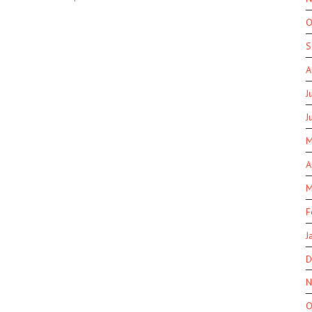
O
S
A
J
J
M
A
M
F
J
D
N
O