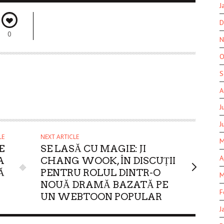
J
D
0
N
O
S
A
J
J
LE
NEXT ARTICLE
M
E
SE LASĂ CU MAGIE: JI
A
A
CHANG WOOK, ÎN DISCUȚII
Ă
PENTRU ROLUL DINTR-O
M
NOUĂ DRAMĂ BAZATĂ PE
F
UN WEBTOON POPULAR
J