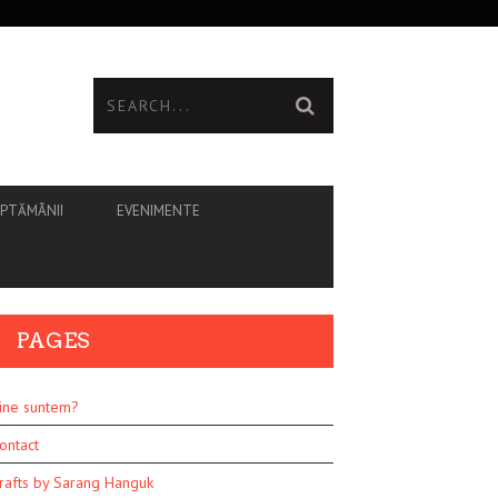
ĂPTĂMÂNII
EVENIMENTE
PAGES
ine suntem?
ontact
rafts by Sarang Hanguk