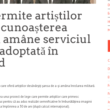
D
rmite artiștilor
E
H
ecunoașterea
M
ă amâne serviciul
 adoptată în
d
C
D
E
F
re oferă artiștilor desăvârșiți șansa de a-și amâna înrolarea militară.
F
 unui proiect de lege care permite artiștilor care primesc
ui pentru că au adus realizări semnificative în îmbunătățirea imaginii
J
la împlinirea a 30 de ani (după calcul internațional).