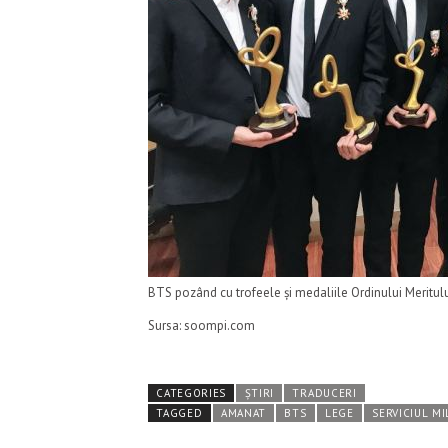
BTS pozând cu trofeele și medaliile Ordinului Meritulu
Sursa: soompi.com
CATEGORIES
ȘTIRI
TRADUCERI
TAGGED
AMANAT
BTS
LEGE
SERVICIUL M