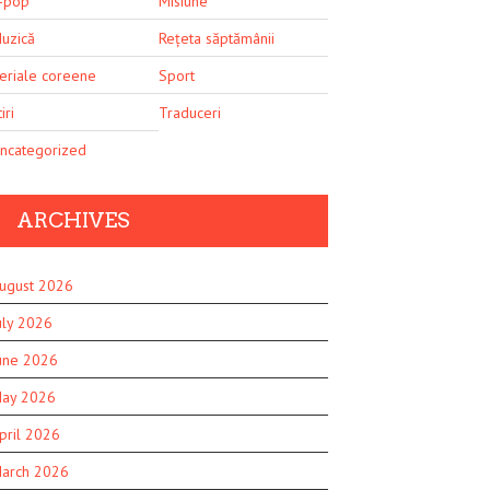
-pop
Misiune
uzică
Rețeta săptămânii
eriale coreene
Sport
iri
Traduceri
ncategorized
ARCHIVES
ugust 2026
uly 2026
une 2026
ay 2026
pril 2026
arch 2026