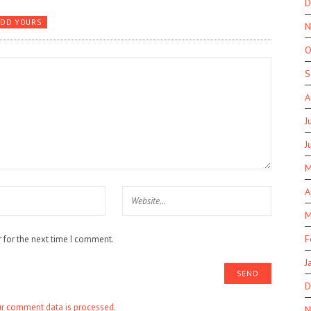
D
ADD YOURS
N
O
S
A
J
J
M
A
M
F
 for the next time I comment.
J
D
r comment data is processed.
N