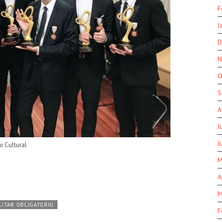
F
J
D
N
O
S
A
J
J
i Cultural
M
A
M
ILITAR OBLIGATORIU
F