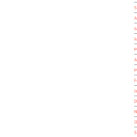
S
A
J
J
M
A
M
F
J
D
N
O
S