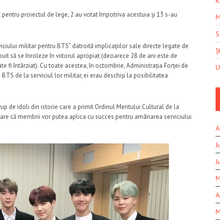
K
pentru proiectul de lege, 2 au votat împotriva acestuia și 13 s-au
M
S
ciului militar pentru BTS” datroită implicațiilor sale directe legate de
Șt
buit să se înroleze în viitorul apropiat (deoarece 28 de ani este de
e fi întârziat). Cu toate acestea, în octombrie, Administrația Forței de
U
a BTS de la serviciul lor militar, ei erau deschiși la posibilitatea
p de idoli din istorie care a primit Ordinul Meritului Cultural de la
e pare că membrii vor putea aplica cu succes pentru amânarea serviciului
A
J
J
M
A
M