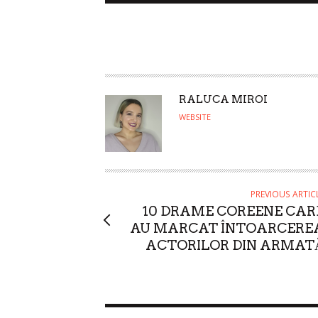
A
RALUCA MIROI
U
WEBSITE
T
H
O
R
PREVIOUS ARTIC
10 DRAME COREENE CAR
AU MARCAT ÎNTOARCERE
ACTORILOR DIN ARMAT