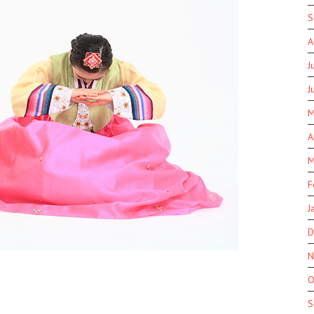
S
A
J
J
M
A
M
F
J
D
N
O
S