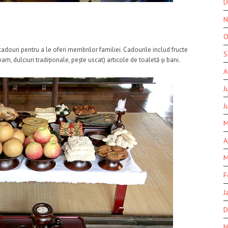
D
N
O
douri pentru a le oferi membrilor familiei. Cadourile includ fructe
S
am, dulciuri tradiționale, pește uscat) articole de toaletă și bani.
A
J
J
M
A
M
F
J
D
N