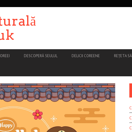
turală
uk
OREEI
DESCOPERĂ SEULUL
DELICII COREENE
REȚETA S
C
C
C