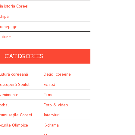
in istoria Coreei
chipă
omepage
isiune
CATEGORIES
ultură coreeană
Delicii coreene
escoperă Seulul
Echipă
venimente
Filme
otbal
Foto & video
rumusețile Coreei
Interviuri
ocurile Olimpice
K-drama