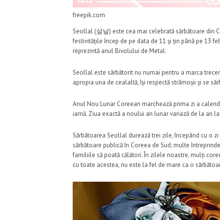
freepik.com
Seollal (설날) este cea mai celebrată sărbătoare din Co
festivitățile încep de pe data de 11 și țin până pe 13 f
reprezintă anul Bivolului de Metal.
Seollal este sărbătorit nu numai pentru a marca trecere
apropia una de cealaltă, își respectă strămoșii și se să
Anul Nou Lunar Coreean marchează prima zi a calendaru
iarnă. Ziua exactă a noului an lunar variază de la an la
Sărbătoarea Seollal durează trei zile, începând cu o zi
sărbătoare publică în Coreea de Sud; multe întreprinderi
familiile să poată călători. În zilele noastre, mulți co
cu toate acestea, nu este la fel de mare ca o sărbătoa