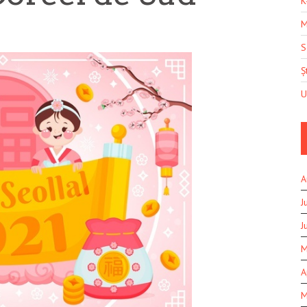
K
M
S
Șt
U
A
J
J
M
A
M