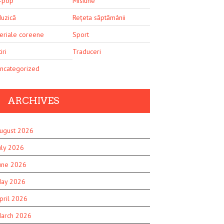
-pop
Misiune
uzică
Rețeta săptămânii
eriale coreene
Sport
iri
Traduceri
ncategorized
ARCHIVES
ugust 2026
uly 2026
une 2026
ay 2026
pril 2026
arch 2026