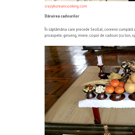
crazykoreancooking.com
Dăruirea cadourilor
În săptămâna care precede Seollal, coreenii cumpără ca
proaspete, ginseng, miere, coșuri de cadouri (cu ton, sp