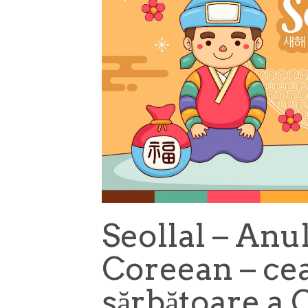
Seollal – An
Coreean – ce
sărbătoare a 