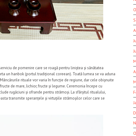
O
S
A
J
J
M
serviciu de pomenire care se roagă pentru liniștea și sănătatea
A
purta un hanbok (portul tradițional coreean). Toată lumea se va aduna
 Mâncărurile rituale vor varia în funcție de regiune, dar cele obișnuite
M
e, fructe de mare, lichior, fructe și legume. Ceremonia începe cu
F
lude rugăciuni și ofrande pentru strămoși. La sfârșitul ritualului,
sta transmite speranțele și virtuțiile strămoșilor celor care se
J
D
N
O