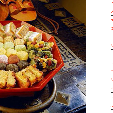
J
D
N
O
S
A
J
J
M
A
M
F
J