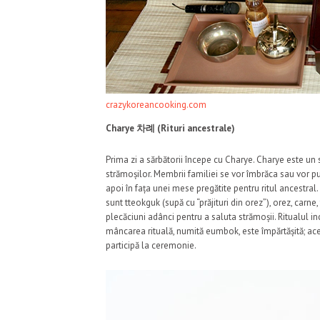
crazykoreancooking.com
Charye
차례
(Rituri ancestrale)
Prima zi a sărbătorii începe cu Charye. Charye este un 
strămoșilor. Membrii familiei se vor îmbrăca sau vor 
apoi în fața unei mese pregătite pentru ritul ancestral.
sunt tteokguk (supă cu “prăjituri din orez”), orez, carn
plecăciuni adânci pentru a saluta strămoșii. Ritualul inc
mâncarea rituală, numită eumbok, este împărtășită; acea
participă la ceremonie.