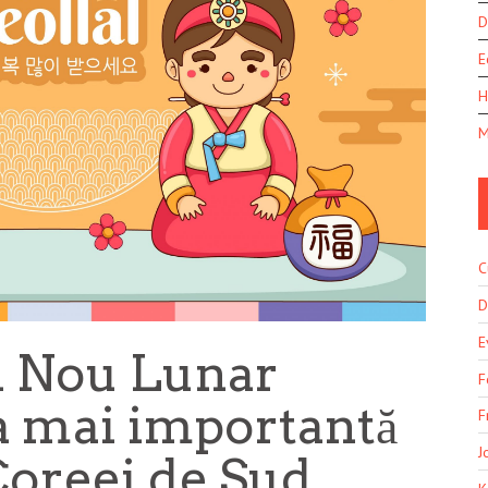
D
E
H
M
C
D
E
ul Nou Lunar
F
a mai importantă
F
J
Coreei de Sud