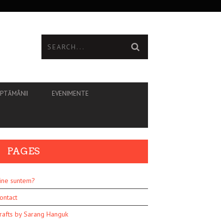
ĂPTĂMÂNII
EVENIMENTE
PAGES
ine suntem?
ontact
rafts by Sarang Hanguk