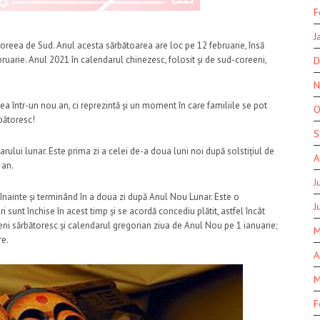
F
J
reea de Sud. Anul acesta sărbătoarea are loc pe 12 februarie, însă
ebruarie. Anul 2021 în calendarul chinezesc, folosit și de sud-coreeni,
D
N
a într-un nou an, ci reprezintă și un moment în care familiile se pot
O
rbătoresc!
S
lui lunar. Este prima zi a celei de-a doua luni noi după solstițiul de
A
 an.
J
 înainte și terminând în a doua zi după Anul Nou Lunar. Este o
J
 sunt închise în acest timp și se acordă concediu plătit, astfel încât
reeni sărbătoresc și calendarul gregorian ziua de Anul Nou pe 1 ianuarie;
M
re.
A
M
F