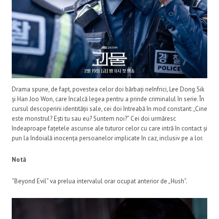
Drama spune, de fapt, povestea celor doi bărbați neînfrici, Lee Dong Sik
și Han Joo Won, care încalcă legea pentru a prinde criminalul în serie. În
cursul descoperirii identității sale, cei doi întreabă în mod constant: „Cine
este monstrul? Ești tu sau eu? Suntem noi?” Cei doi urmăresc
îndeaproape fațetele ascunse ale tuturor celor cu care intră în contact și
pun la îndoială inocența persoanelor implicate în caz, inclusiv pe a lor.
Notă
“Beyond Evil” va prelua intervalul orar ocupat anterior de „Hush”.