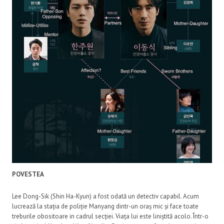
POVESTEA
Lee Dong-Sik (Shin Ha-Kyun) a fost odată un detectiv capabil. Acum
lucrează la stația de poliție Manyang dintr-un oraș mic și face toate
treburile obositoare in cadrul secției. Viața lui este liniștită acolo. Într-o