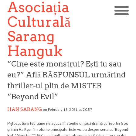
Asociația
Culturală
Sarang
Hanguk
“Cine este monstrul? Ești tu sau
eu?” Află RĂSPUNSUL urmărind
thriller-ul plin de MISTER
“Beyond Evil”
HAN SARANG
on February 13, 2021 at 20:57
Mijlocul lunii februarie ne aduce în atenție o nouă dramă cu Yeo Jin Goo
și Shin Ha Kyun în rolurile principale. Este vorba despre serialul “Beyond
Evil / Monster (괴물)” – un thriller psihologic ce va fi difuzat pe canalul