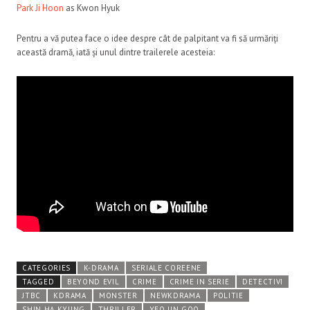
Park Ji Hoon
as Kwon Hyuk
Pentru a vă putea face o idee despre cât de palpitant va fi să urmăriți
această dramă, iată și unul dintre trailerele acesteia:
CATEGORIES
K-DRAMA
SERIALE COREENE
TAGGED
BEYOND EVIL
CRIME
CRIME IN SERIE
DETECTIVI
JTBC
KDRAMA
MONSTER
NEWKDRAMA
POLITIE
SHIN HA KYUNG
THRILLER
YEO JIN GOO