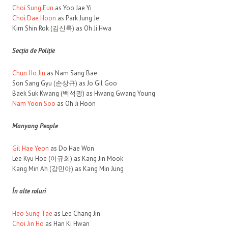
Choi Sung Eun
as Yoo Jae Yi
Choi Dae Hoon
as Park Jung Je
Kim Shin Rok (김신록) as Oh Ji Hwa
Secția de Poliție
Chun Ho Jin
as Nam Sang Bae
Son Sang Gyu (손상규) as Jo Gil Goo
Baek Suk Kwang (백석광) as Hwang Gwang Young
Nam Yoon Soo
as Oh Ji Hoon
Manyang People
Gil Hae Yeon
as Do Hae Won
Lee Kyu Hoe (이규회) as Kang Jin Mook
Kang Min Ah (강민아) as Kang Min Jung
În alte roluri
Heo Sung Tae
as Lee Chang Jin
Choi Jin Ho
as Han Ki Hwan