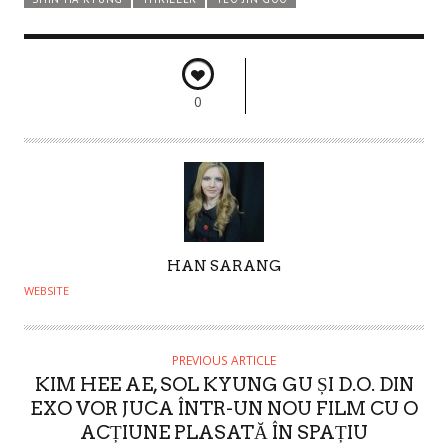
0
A
HAN SARANG
U
WEBSITE
T
H
O
PREVIOUS ARTICLE
KIM HEE AE, SOL KYUNG GU ȘI D.O. DIN
R
EXO VOR JUCA ÎNTR-UN NOU FILM CU O
ACȚIUNE PLASATĂ ÎN SPAȚIU