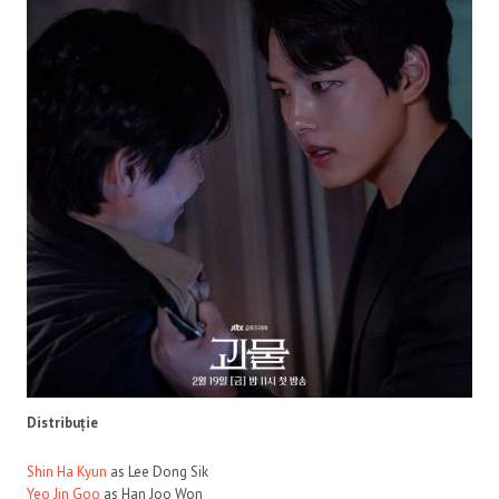
Distribuție
Shin Ha Kyun
as Lee Dong Sik
Yeo Jin Goo
as Han Joo Won