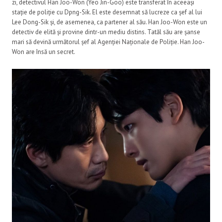
zi, detectivul Han Joo-Won (Yeo Jin-Goo) este transferat în aceeași
stație de poliție cu Dpng-Sik. El este desemnat să lucreze ca șef al lui
Lee Dong-Sik și, de asemenea, ca partener al său. Han Joo-Won este un
detectiv de elită și provine dintr-un mediu distins. Tatăl său are șanse
mari să devină următorul șef al Agenției Naționale de Poliție. Han Joo-
Won are însă un secret.