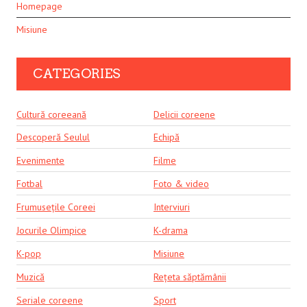
Homepage
Misiune
CATEGORIES
Cultură coreeană
Delicii coreene
Descoperă Seulul
Echipă
Evenimente
Filme
Fotbal
Foto & video
Frumusețile Coreei
Interviuri
Jocurile Olimpice
K-drama
K-pop
Misiune
Muzică
Rețeta săptămânii
Seriale coreene
Sport