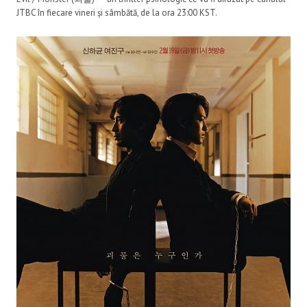
JTBC în fiecare vineri și sâmbătă, de la ora 23:00 KST.