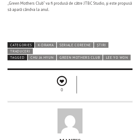
„Green Mothers Club” va fi produsă de către JTBC Studio, şi este propusă
să apară cândva la anul.
CATEGORIES
K-DRAMA
SERIALE COREENE
ȘTIRI
TRADUCERI
TAGGED
CHU JA HYUN
GREEN MOTHERS CLUB
LEE YO WON
0