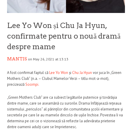
Lee Yo Won și Chu Ja Hyun,
confirmate pentru o nouă dramă
despre mame
MANTIS
on May 26, 2021 at 13:13
A fost confirmat faptul că
Lee Yo Won
și
Chu Ja Hyun
vor juca în „Green
Mothers Club” (n.a. – Clubul Mamelor Verzi – titlu mot-a-mot),
precizează
Soompi.
„Green Mothers Club” are ca subiect legăturile puternice și tovărășia
dintre mame, care se aseamănă cu surorile. Drama înfățișează rețeaua
sistemului „periculos” al părinților din comunitatea școlii elementare și
secretele pe care le au mamele dincolo de ușile închise. Povestea îi va
determina pe cei ce o vizionează să reflecte la adevărata prietenie
dintre oamenii adulți care se împrietenesc.