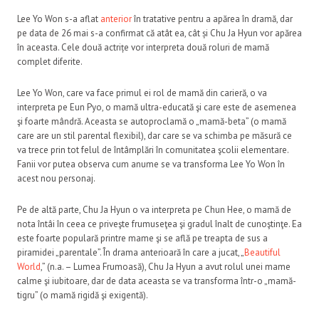
Lee Yo Won s-a aflat
anterior
în tratative pentru a apărea în dramă, dar
pe data de 26 mai s-a confirmat că atât ea, cât și Chu Ja Hyun vor apărea
în aceasta. Cele două actrițe vor interpreta două roluri de mamă
complet diferite.
Lee Yo Won, care va face primul ei rol de mamă din carieră, o va
interpreta pe Eun Pyo, o mamă ultra-educată şi care este de asemenea
şi foarte mândră. Aceasta se autoproclamă o „mamă-beta” (o mamă
care are un stil parental flexibil), dar care se va schimba pe măsură ce
va trece prin tot felul de întâmplări în comunitatea şcolii elementare.
Fanii vor putea observa cum anume se va transforma Lee Yo Won în
acest nou personaj.
Pe de altă parte, Chu Ja Hyun o va interpreta pe Chun Hee, o mamă de
nota întâi în ceea ce priveşte frumuseţea şi gradul înalt de cunoştinţe. Ea
este foarte populară printre mame şi se află pe treapta de sus a
piramidei „parentale”. În drama anterioară în care a jucat, „
Beautiful
World
,” (n.a. – Lumea Frumoasă), Chu Ja Hyun a avut rolul unei mame
calme şi iubitoare, dar de data aceasta se va transforma într-o „mamă-
tigru” (o mamă rigidă şi exigentă).