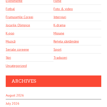
Evenimente
Filme
Fotbal
Foto & video
Frumusețile Coreei
Interviuri
Jocurile Olimpice
K-drama
K-pop
Misiune
Muzică
Rețeta săptămânii
Seriale coreene
Sport
Știri
Traduceri
Uncategorized
ARCHIVES
August 2026
July 2026