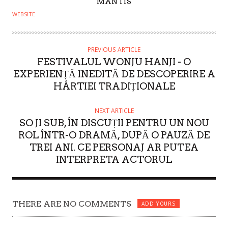
A
MANTIS
U
WEBSITE
T
H
O
PREVIOUS ARTICLE
FESTIVALUL WONJU HANJI - O
R
EXPERIENȚĂ INEDITĂ DE DESCOPERIRE A
HÂRTIEI TRADIȚIONALE
NEXT ARTICLE
SO JI SUB, ÎN DISCUȚII PENTRU UN NOU
ROL ÎNTR-O DRAMĂ, DUPĂ O PAUZĂ DE
TREI ANI. CE PERSONAJ AR PUTEA
INTERPRETA ACTORUL
THERE ARE NO COMMENTS
ADD YOURS