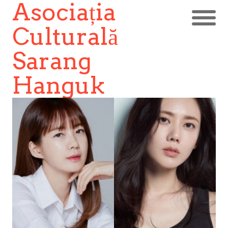
Asociația
Culturală
Sarang
Hanguk