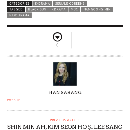
CATEGORIES
K-DRAMA
SERIALE COREENE
TAGGED
BLACK SUN
KDRAMA
MBC
NAMGOONG MIN
NEW DRAMA
0
A
HAN SARANG
U
WEBSITE
T
H
O
PREVIOUS ARTICLE
SHIN MIN AH, KIM SEON HO ȘI LEE SANG
R