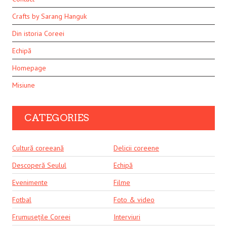
Crafts by Sarang Hanguk
Din istoria Coreei
Echipă
Homepage
Misiune
CATEGORIES
Cultură coreeană
Delicii coreene
Descoperă Seulul
Echipă
Evenimente
Filme
Fotbal
Foto & video
Frumusețile Coreei
Interviuri