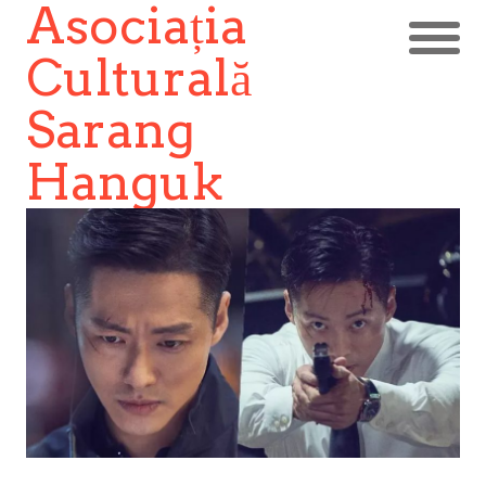
Asociația
Culturală
Sarang
Hanguk