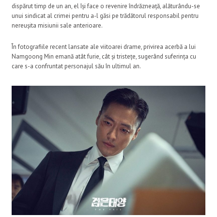
dispărut timp de un an, el își face o revenire îndrăzneață, alăturându-se
unui sindicat al crimei pentru a-l găsi pe trădătorul responsabil pentru
nereușita misiunii sale anterioare.
În fotografiile recent lansate ale viitoarei drame, privirea acerbă a lui
Namgoong Min emană atât furie, cât și tristețe, sugerând suferința cu
care s-a confruntat personajul său în ultimul an.