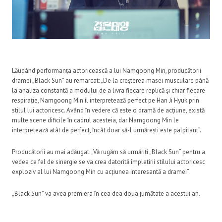
Lăudând performanța actoricească a lui Namgoong Min, producătorii
dramei „Black Sun” au remarcat: „De la creșterea masei musculare până
la analiza constantă a modului de a livra fiecare replică și chiar fiecare
respirație, Namgoong Min îl interpretează perfect pe Han Ji Hyuk prin
stilul lui actoricesc. Având în vedere că este o dramă de acțiune, există
multe scene dificile în cadrul acesteia, dar Namgoong Min le
interpretează atât de perfect, încât doar să-l urmărești este palpitant”.
Producătorii au mai adăugat: „Vă rugăm să urmăriți „Black Sun” pentru a
vedea ce fel de sinergie se va crea datorită împletirii stilului actoricesc
exploziv al lui Namgoong Min cu acțiunea interesantă a dramei”.
„Black Sun” va avea premiera în cea dea doua jumătate a acestui an.