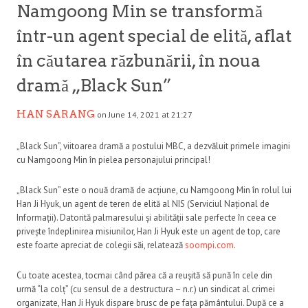
Namgoong Min se transformă
într-un agent special de elită, aflat
în căutarea răzbunării, în noua
dramă „Black Sun”
HAN SARANG
on June 14, 2021 at 21:27
„Black Sun”, viitoarea dramă a postului MBC, a dezvăluit primele imagini
cu Namgoong Min în pielea personajului principal!
„Black Sun” este o nouă dramă de acțiune, cu Namgoong Min în rolul lui
Han Ji Hyuk, un agent de teren de elită al NIS (Serviciul Național de
Informații). Datorită palmaresului și abilității sale perfecte în ceea ce
privește îndeplinirea misiunilor, Han Ji Hyuk este un agent de top, care
este foarte apreciat de colegii săi, relatează
soompi.com
.
Cu toate acestea, tocmai când părea că a reușită să pună în cele din
urmă “la colț” (cu sensul de a destructura – n.r.) un sindicat al crimei
organizate, Han Ji Hyuk dispare brusc de pe fața pământului. După ce a