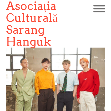
Asociația
Culturală
Sarang
Hanguk