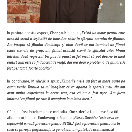
În privința acestui aspect,
Changsub
a spus:
„Există un motiv pentru care
această scenă a ieșit atât de bine. Era chiar la sfârșitul orarului de filmare.
Am început să filmăm dimineața și abia după ce am terminat de filmat
toate scenele de grup, am filmat această scenă la sfârșitul zilei. M-am
întrebat dacă regizorul l-a pus la punct astfel încât să pot descrie în mod
realist cum este să fi doborât de viață, dar era doar o problemă de filmare. A
fost per total foarte obositor”.
În continuare,
Minhyuk
a spus:
„Filmările mele au fost în mare parte pe
ecran verde. Trebuia să-mi imaginez ce va apărea în spatele meu. Nu am
avut multă experiență în acest sens, așa că nu a fost ușor. Am jucat
întocmai cu filmul pe care îl omagiam în mintea mea. ”
Când au fost întrebați de ce melodia
„Outsider”
a fost aleasă ca titlu
albumului, liderul
Eunkwang
a răspuns:
„Piesa„ Outsider ” este ceva ce
reprezintă o nouă provocare pentru BTOB. A fost o provocare pentru noi în
ceea ce privește performanța și genul, dar am putut, de asemenea, să