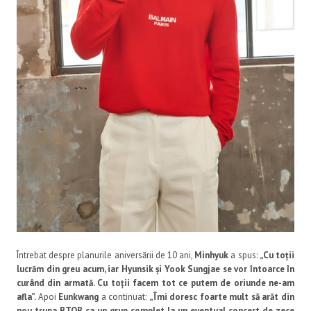
Întrebat despre planurile aniversării de 10 ani,
Minhyuk
a spus:
„Cu toții
lucrăm din greu acum, iar Hyunsik și Yook Sungjae se vor întoarce în
curând din armată. Cu toții facem tot ce putem de oriunde ne-am
afla”.
Apoi
Eunkwang
a continuat:
„Îmi doresc foarte mult să arăt din
nou trupa BTOB ca un grup complet la un eventual concert de zece