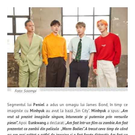
Foto: Soompi
Segmentul lui
Peniel
a adus un omagiu lui James Bond, în timp ce
imaginile cu
Minhyuk
au avut la bază „Sin City”.
Minhyuk
a spus:
„Am
vrut să prezint imaginile singure, întunecate și puternice prin versurile
piesei”.
Apoi
Eunkwang
a declarat:
„Am fost într-un film cu zombie. Am fost
prezentat ca zombii din pelicula „Warm Bodies”. A trecut ceva timp de când
nu am mai arătat o astfel de imagine și a fost foarte distractiv. Am fost un