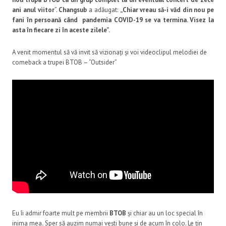
ani anul viitor
”.
Changsub
a adăugat:
„Chiar vreau să-i văd din nou pe
fani în persoană când pandemia COVID-19 se va termina. Visez la
asta în fiecare zi în aceste zilele”.
A venit momentul să vă invit să vizionați și voi videoclipul melodiei de
comeback a trupei BTOB – “Outsider”
Eu îi admir foarte mult pe membrii
BTOB
și chiar au un loc special în
inima mea
.
Sper să auzim numai vești bune și de acum în colo. Le țin