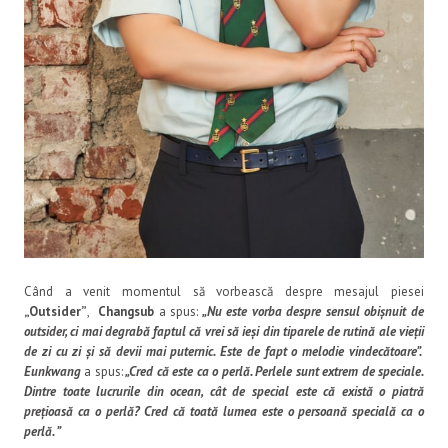
Când a venit momentul să vorbească despre mesajul piesei
„Outsider”
,
Changsub
a spus:
„Nu este vorba despre sensul obișnuit de
outsider, ci mai degrabă faptul că vrei să ieși din tiparele de rutină ale vieții
de zi cu zi și să devii mai puternic. Este de fapt o melodie vindecătoare”.
Eunkwang
a spus:
„Cred că este ca o perlă. Perlele sunt extrem de speciale.
Dintre toate lucrurile din ocean, cât de special este că există o piatră
prețioasă ca o perlă? Cred că toată lumea este o persoană specială ca o
perlă. ”