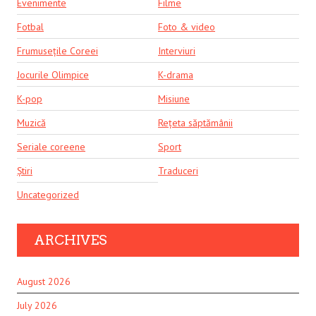
Evenimente
Filme
Fotbal
Foto & video
Frumusețile Coreei
Interviuri
Jocurile Olimpice
K-drama
K-pop
Misiune
Muzică
Rețeta săptămânii
Seriale coreene
Sport
Știri
Traduceri
Uncategorized
ARCHIVES
August 2026
July 2026