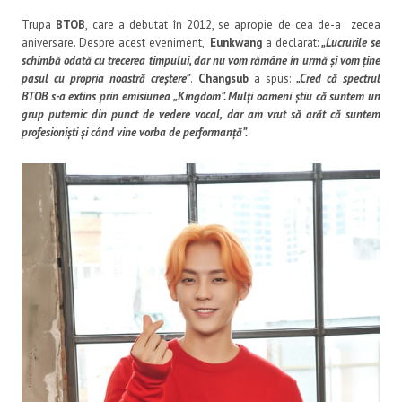
Trupa
BTOB
, care a debutat în 2012, se apropie de cea de-a zecea
aniversare. Despre acest eveniment,
Eunkwang
a declarat:
„Lucrurile se
schimbă odată cu trecerea timpului, dar nu vom rămâne în urmă și vom ține
pasul cu propria noastră creștere”
.
Changsub
a spus:
„Cred că spectrul
BTOB s-a extins prin emisiunea „Kingdom”. Mulți oameni știu că suntem un
grup puternic din punct de vedere vocal, dar am vrut să arăt că suntem
profesioniști și când vine vorba de performanță”.