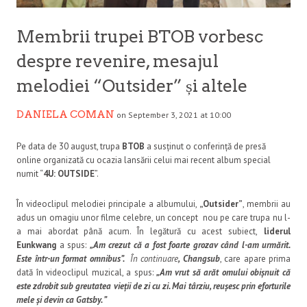
Membrii trupei BTOB vorbesc
despre revenire, mesajul
melodiei “Outsider” și altele
DANIELA COMAN
on September 3, 2021 at 10:00
Pe data de 30 august, trupa
BTOB
a susținut o conferință de presă
online organizată cu ocazia lansării celui mai recent album special
numit “
4U: OUTSIDE
”.
În videoclipul melodiei principale a albumului,
„Outsider”
, membrii au
adus un omagiu unor filme celebre, un concept nou pe care trupa nu l-
a mai abordat până acum. În legătură cu acest subiect,
liderul
Eunkwang
a spus:
„Am crezut că a fost foarte grozav când l-am urmărit.
Este într-un format omnibus”.
În continuare
, Changsub
, care apare prima
dată în videoclipul muzical, a spus:
„Am vrut să arăt omului obișnuit că
este zdrobit sub greutatea vieții de zi cu zi. Mai târziu, reușesc prin eforturile
mele și devin ca Gatsby. ”