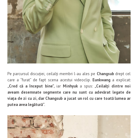
Pe parcursul discuției, ceilalți membri l-au ales pe
Changsub
drept cel
care a “furat” de fapt scena acestui videoclip.
Eunkwang
a explicat:
„Cred că a început bine”,
iar
Minhyuk
a spus:
„Ceilalți dintre noi
aveam desemnate segmente care nu sunt cu adevărat legate de
viața de zi cu zi, dar Changsub a jucat un rol cu ​​care toată lumea ar
putea avea legătură”.