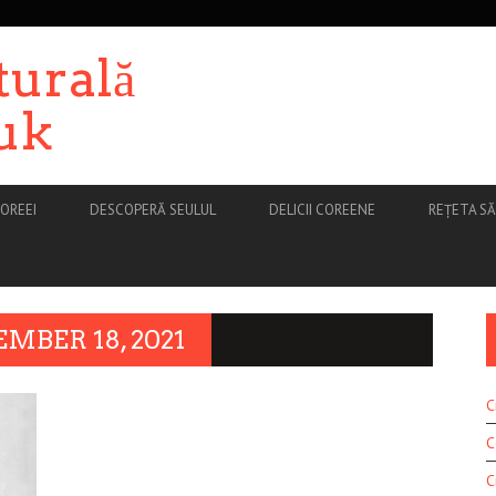
turală
uk
OREEI
DESCOPERĂ SEULUL
DELICII COREENE
REȚETA S
MBER 18, 2021
C
C
C