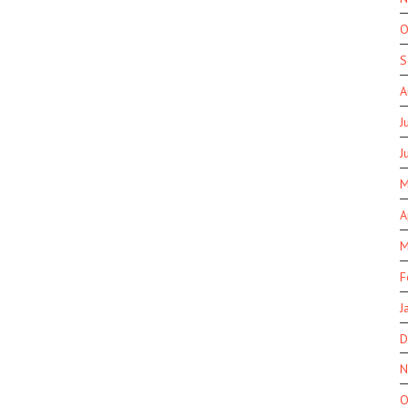
O
S
A
J
J
M
A
M
F
J
D
N
O