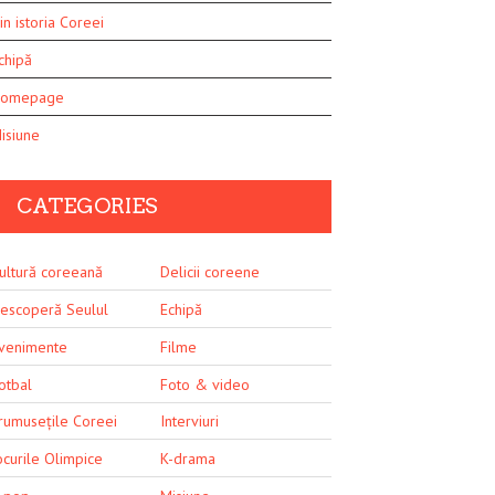
in istoria Coreei
chipă
omepage
isiune
CATEGORIES
ultură coreeană
Delicii coreene
escoperă Seulul
Echipă
venimente
Filme
otbal
Foto & video
rumusețile Coreei
Interviuri
ocurile Olimpice
K-drama