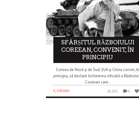
SFÂRȘITUL RĂZBOIULUI
COREEAN, CONVENIT, ÎN
PRINCIPIU
Coreea de Nord și de Sud, SUA și China convin, î
principiu, să declare încheierea oficială a Războiul
Coreean care..
K-DRAMA
18 DEC
0