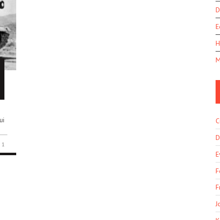
D
E
H
M
n
ui
C
D
1
E
F
F
J