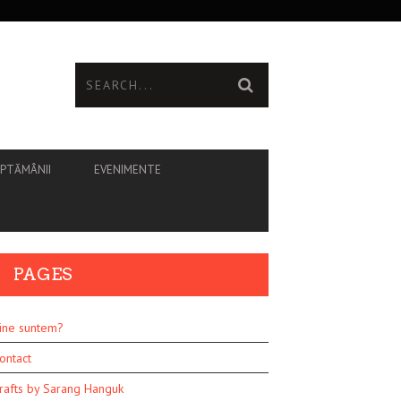
ĂPTĂMÂNII
EVENIMENTE
PAGES
ine suntem?
ontact
rafts by Sarang Hanguk