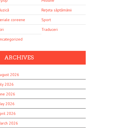
-pop
Misiune
uzică
Rețeta săptămânii
eriale coreene
Sport
iri
Traduceri
ncategorized
ARCHIVES
ugust 2026
uly 2026
une 2026
ay 2026
pril 2026
arch 2026