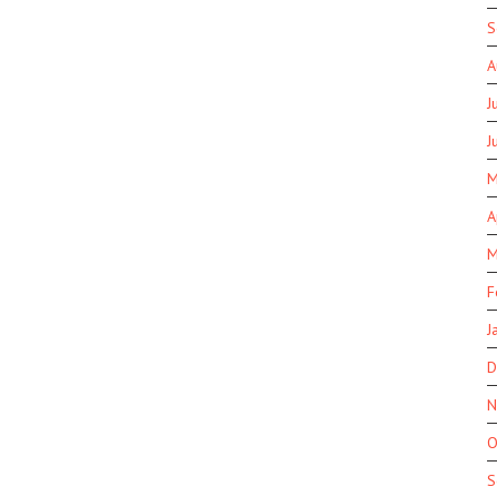
S
A
J
J
M
A
M
F
J
D
N
O
S