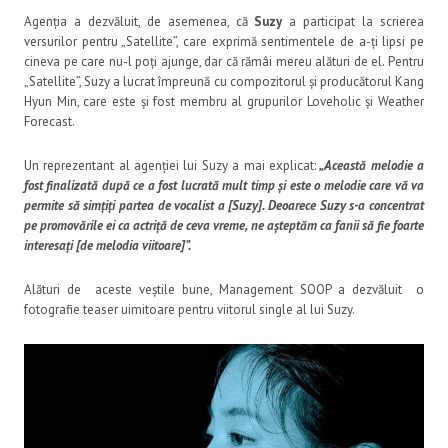
Agenția a dezvăluit, de asemenea, că
Suzy
a participat la scrierea
versurilor pentru „Satellite”, care exprimă sentimentele de a-ți lipsi pe
cineva pe care nu-l poți ajunge, dar că rămâi mereu alături de el. Pentru
„Satellite”, Suzy a lucrat împreună cu compozitorul și producătorul Kang
Hyun Min, care este și fost membru al grupurilor Loveholic și Weather
Forecast.
Un reprezentant al agenției lui Suzy a mai explicat:
„Această melodie a
fost finalizată după ce a fost lucrată mult timp și este o melodie care vă va
permite să simțiți partea de vocalist a [Suzy]. Deoarece Suzy s-a concentrat
pe promovările ei ca actriță de ceva vreme, ne așteptăm ca fanii să fie foarte
interesați [de melodia viitoare]”.
Alături de aceste veștile bune, Management SOOP a dezvăluit o
fotografie teaser uimitoare pentru viitorul single al lui Suzy.