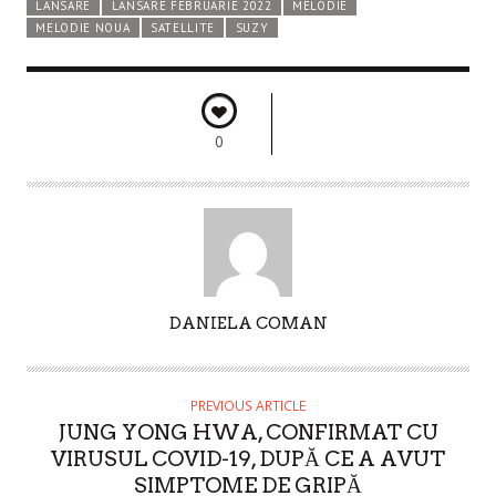
LANSARE
LANSARE FEBRUARIE 2022
MELODIE
MELODIE NOUA
SATELLITE
SUZY
0
A
DANIELA COMAN
U
T
H
PREVIOUS ARTICLE
O
JUNG YONG HWA, CONFIRMAT CU
R
VIRUSUL COVID-19, DUPĂ CE A AVUT
SIMPTOME DE GRIPĂ