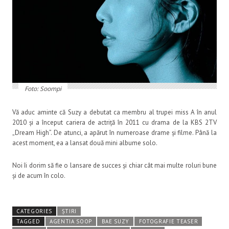
Foto: Soompi
Vă aduc aminte că Suzy a debutat ca membru al trupei miss A în anul
2010 și a început cariera de actriță în 2011 cu drama de la KBS 2TV
„Dream High”. De atunci, a apărut în numeroase drame și filme. Până la
acest moment, ea a lansat două mini albume solo.
Noi îi dorim să fie o lansare de succes și chiar cât mai multe roluri bune
și de acum în colo.
CATEGORIES
ȘTIRI
TAGGED
AGENTIA SOOP
BAE SUZY
FOTOGRAFIE TEASER