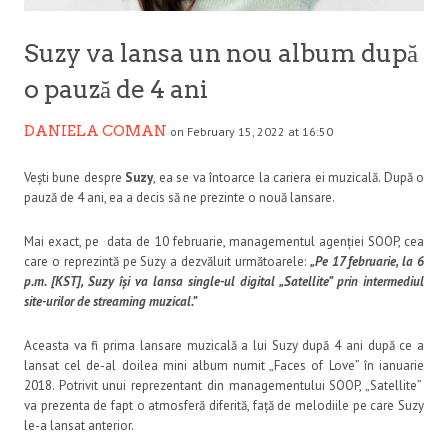
Suzy va lansa un nou album după
o pauză de 4 ani
DANIELA COMAN
on February 15, 2022 at 16:50
Vești bune despre
Suzy
, ea se va întoarce la cariera ei muzicală. După o
pauză de 4 ani, ea a decis să ne prezinte o nouă lansare.
Mai exact, pe data de 10 februarie, managementul agenției SOOP, cea
care o reprezintă pe Suzy a dezvăluit următoarele:
„Pe 17 februarie, la 6
p.m. [KST], Suzy își va lansa single-ul digital „Satellite” prin intermediul
site-urilor de streaming muzical.”
Aceasta va fi prima lansare muzicală a lui Suzy după 4 ani după ce a
lansat cel de-al doilea mini album numit „Faces of Love” în ianuarie
2018. Potrivit unui reprezentant din managementului SOOP, „Satellite”
va prezenta de fapt o atmosferă diferită, față de melodiile pe care Suzy
le-a lansat anterior.