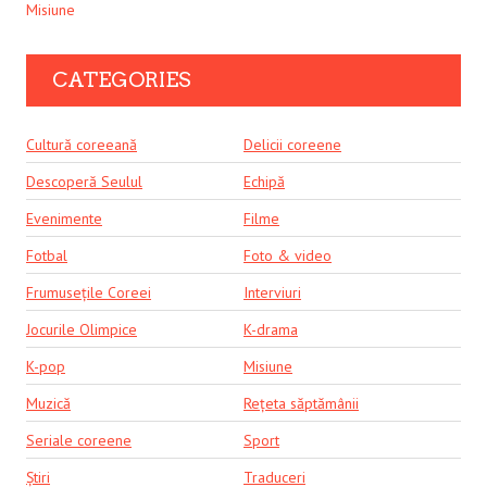
Misiune
CATEGORIES
Cultură coreeană
Delicii coreene
Descoperă Seulul
Echipă
Evenimente
Filme
Fotbal
Foto & video
Frumusețile Coreei
Interviuri
Jocurile Olimpice
K-drama
K-pop
Misiune
Muzică
Rețeta săptămânii
Seriale coreene
Sport
Știri
Traduceri