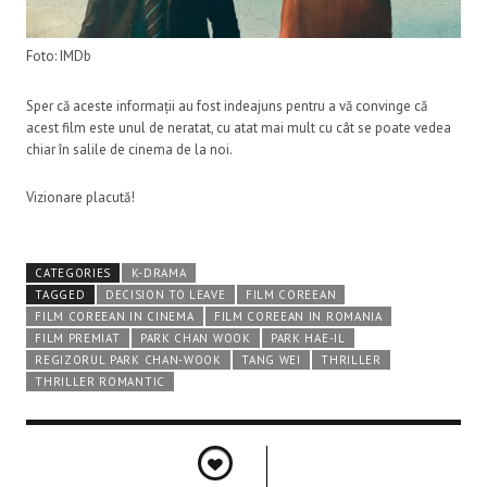
Foto: IMDb
Sper că aceste informații au fost indeajuns pentru a vă convinge că
acest film este unul de neratat, cu atat mai mult cu cât se poate vedea
chiar în salile de cinema de la noi.
Vizionare placută!
CATEGORIES
K-DRAMA
TAGGED
DECISION TO LEAVE
FILM COREEAN
FILM COREEAN IN CINEMA
FILM COREEAN IN ROMANIA
FILM PREMIAT
PARK CHAN WOOK
PARK HAE-IL
REGIZORUL PARK CHAN-WOOK
TANG WEI
THRILLER
THRILLER ROMANTIC