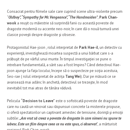
Consacrat pentru filmele sale care cuprind scene ultra-violente precum
“
Oldboy”, “Sympathy for Mr. Vengeance”, “The Handmaiden”
,
Park Chan-
wook
a reușit cu măiestrie să surprindă fanii cu această poveste de
dragoste modernă cu accente neo-noir, în care dă o nouă turnură unei
clasice poveşti despre dragoste şi obsesie.
Protagonistul Hae-joon , rolul interpretat de
Park Hae-il
, un detectiv cu
experienţă, investighează moartea suspectă a unui bărbat care s-a
prăbuşit de pe vârful unui munte. În timpul investigației se pune o
intrebare fundamentală, a sărit sau a fost împins? Când detectivul Hae-
joon ajunge la faţa locului, începe să o suspecteze pe soţia acestuia,
Seo-rae ( rolul interpretat de actrița
Tang Wei
). Dar pe măsură ce se
avansează mai adânc în anchetă, detectivul se trezeşte, în mod
inevitabil tot mai atras de tânăra văduvă.
Pelicula
“Decision to Leave”
este o sofisticată poveste de dragoste
care nu caută un vinovat sau răspunsuri concrete la misterele propuse,
ci oferă spectatorilor un captivant amestec de tensiune, dorinţă şi emoţii
subtile:
„Am vrut să creez o poveste de dragoste în care nimeni nu spune te
iubesc. Este un film despre ceea ce nu este spus, ci observat
”, a mărturisit
regizorul Park Chan-wook.