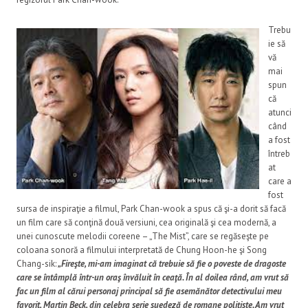
Trebu
ie să
vă
mai
spun
că
atunci
când
a fost
întreb
at
care a
fost
sursa de inspiraţie a filmul, Park Chan-wook a spus că şi-a dorit să facă
un film care să conţină două versiuni, cea originală şi cea modernă, a
unei cunoscute melodii coreene – „The Mist”, care se regăseşte pe
coloana sonoră a filmului interpretată de Chung Hoon-he şi Song
Chang-sik:
„Fireşte, mi-am imaginat că trebuie să fie o poveste de dragoste
care se întâmplă într-un oraş învăluit în ceaţă. În al doilea rând, am vrut să
fac un film al cărui personaj principal să fie asemănător detectivului meu
favorit, Martin Beck, din celebra serie suedeză de romane poliţiste. Am vrut