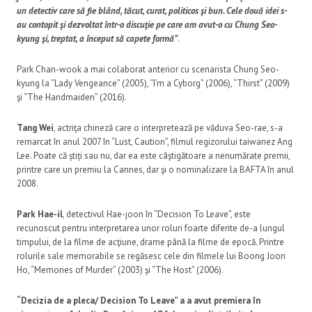
un detectiv care să fie blând, tăcut, curat, politicos şi bun. Cele două idei s-
au contopit şi dezvoltat într-o discuţie pe care am avut-o cu Chung Seo-
kyung şi, treptat, a început să capete formă”
.
Park Chan-wook a mai colaborat anterior cu scenarista Chung Seo-
kyung la “Lady Vengeance” (2005), “I’m a Cyborg” (2006), “Thirst” (2009)
şi “The Handmaiden” (2016).
Tang Wei
, actriţa chineză care o interpretează pe văduva Seo-rae, s-a
remarcat în anul 2007 în “Lust, Caution”, filmul regizorului taiwanez Ang
Lee. Poate că știți sau nu, dar ea este câştigătoare a nenumărate premii,
printre care un premiu la Cannes, dar şi o nominalizare la BAFTA în anul
2008.
Park Hae-il
, detectivul Hae-joon în “Decision To Leave”, este
recunoscut pentru interpretarea unor roluri foarte diferite de-a lungul
timpului, de la filme de acţiune, drame până la filme de epocă. Printre
rolurile sale memorabile se regăsesc cele din filmele lui Boong Joon
Ho, “Memories of Murder” (2003) şi “The Host” (2006).
“Decizia de a pleca/ Decision To Leave” a a avut premiera în