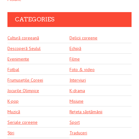
CATEGORIES
Cultură coreeană
Delicii coreene
Descoperă Seulul
Echipă
Evenimente
Filme
Fotbal
Foto & video
Frumusețile Coreei
Interviuri
Jocurile Olimpice
K-drama
K-pop
Misiune
Muzică
Rețeta săptămânii
Seriale coreene
Sport
Știri
Traduceri