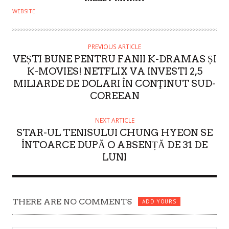
U
WEBSITE
T
H
O
PREVIOUS ARTICLE
VEȘTI BUNE PENTRU FANII K-DRAMAS ȘI
R
K-MOVIES! NETFLIX VA INVESTI 2,5
MILIARDE DE DOLARI ÎN CONŢINUT SUD-
COREEAN
NEXT ARTICLE
STAR-UL TENISULUI CHUNG HYEON SE
ÎNTOARCE DUPĂ O ABSENȚĂ DE 31 DE
LUNI
THERE ARE NO COMMENTS
ADD YOURS