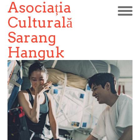
Asociația
Culturală
Sarang
Hanguk