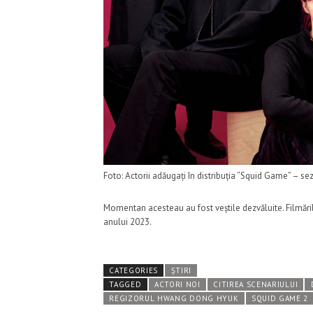
Foto: Actorii adăugați în distribuția “Squid Game” – 
Momentan acesteau au fost veștile dezvăluite. Filmări
anului 2023.
CATEGORIES
ȘTIRI
TAGGED
ACTORI NOI
CITIREA SCENARIULUI
REGIZORUL HWANG DONG HYUK
SQUID GAME 2