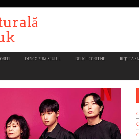
turală
uk
OREEI
DESCOPERĂ SEULUL
DELICII COREENE
REȚETA S
C
C
C