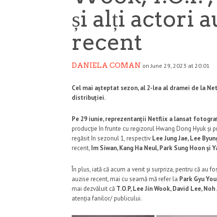
și alți actori 
recent
DANIELA COMAN
on June 29, 2023 at 20:01
Cel mai așteptat sezon, al 2-lea al dramei de la Ne
distribuției.
Pe 29 iunie, reprezentanții Netflix a lansat fotogra
producție în frunte cu regizorul Hwang Dong Hyuk și pr
regăsit în sezonul 1, respectiv
Lee Jung Jae, Lee Byun
recent,
Im Siwan, Kang Ha Neul, Park Sung Hoon și 
În plus, iată că acum a venit și surpriza, pentru că au fo
auzise recent, mai cu seamă mă refer la
Park Gyu Youn
mai dezvăluit că
T.O.P, Lee Jin Wook, David Lee, No
atenția fanilor/ publicului.