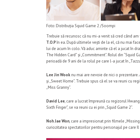
Foto: Distribuția Squid Game 2 /Soompi
Trebuie să recunosc că nu mi-a venit să cred când am vă
T.O.P
în ea. După ultimele vești de la el, că nu mai fa
lui de acum în colo. Vă aduc aminte că el a jucat în dra
The Hidden Card” și „Commitment”. Rolul din “Squid Ga
perioadă de 9 ani de la rolul pe care l-a jucat în „Taz
Lee Jin Wook
nu mai are nevoie de nici o prezentare. A
și „Sweet Home”. Trebuie spus că el se va reuni cu r
„Miss Granny”.
David Lee
, care a lucrat împreună cu regizorul Hwan
Sixth Finger”, se va reuni cu ei prin „Squid Game 2”.
Noh Jae Won
, care a impresionat prin filmele „Missing 
curiozitatea spectatorilor pentru personajul pe care îl 