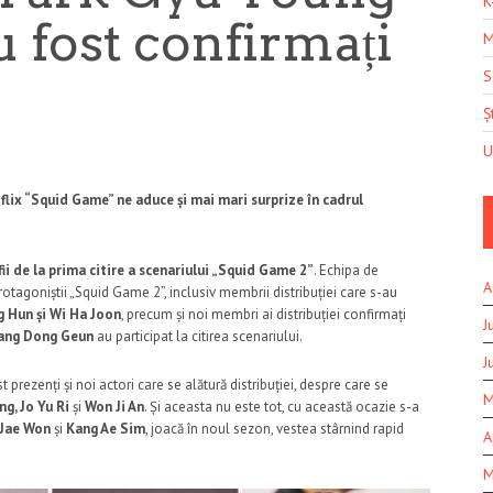
K
au fost confirmați
M
S
Șt
U
tflix “Squid Game” ne aduce și mai mari surprize în cadrul
fii de la prima citire a scenariului „Squid Game 2”
. Echipa de
A
otagoniștii „Squid Game 2”, inclusiv membrii distribuției care s-au
g Hun și Wi Ha Joon
, precum și noi membri ai distribuției confirmați
J
Yang Dong Geun
au participat la citirea scenariului.
J
st prezenți și noi actori care se alătură distribuției, despre care se
M
g, Jo Yu Ri
și
Won Ji An
. Și aceasta nu este tot, cu această ocazie s-a
h Jae Won
și
Kang Ae Sim
, joacă în noul sezon, vestea stârnind rapid
A
M