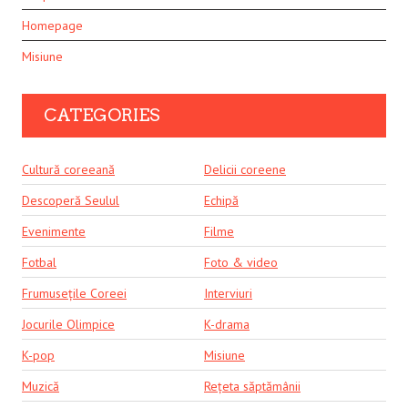
Homepage
Misiune
CATEGORIES
Cultură coreeană
Delicii coreene
Descoperă Seulul
Echipă
Evenimente
Filme
Fotbal
Foto & video
Frumusețile Coreei
Interviuri
Jocurile Olimpice
K-drama
K-pop
Misiune
Muzică
Rețeta săptămânii