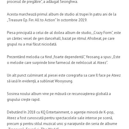
procesul de pregătire”, a adăugat Seonghwa.
Acesta marchează primul album de studio al trupei în patru ani de la
„Treasure Ep. Fin: All to Action” în octombrie 2019.
Piesa principală a celui de-al doilea album de studio, „Crazy Form”, este
un cântec vesel de gen dancehall, bazat pe ritmul Afrobeat, pe care
grupul nu a mai făcut niciodată.
Prezentând melodia ca fiind „foarte dependentă”, Yeosang a spus: „Este
o melodie care surprinde bine farmecul de neînlocuit al Ateez”.
Un alt punct culminant al piesei este coregrafia sa care îl face pe Ateez
să iasă în evidență, a subliniat Wooyoung.
Sosirea noului album vine pe măsură ce recunoașterea globală a
grupului crește rapid.
Debutând în 2018 cu KQ Entertainment, o agenție minoră de K-pop,
Ateez a fost cunoscută pentru spectacolele sale intense pe scenă,
precum și pentru stilul muzical unic și narațiunile din seria de albume