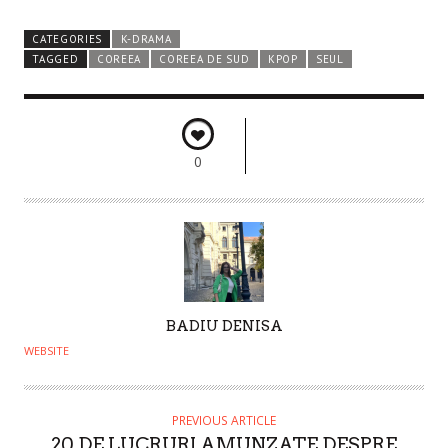
CATEGORIES
K-DRAMA
TAGGED
COREEA
COREEA DE SUD
KPOP
SEUL
0
A
BADIU DENISA
U
WEBSITE
T
H
O
PREVIOUS ARTICLE
20 DE LUCRURI AMUNZATE DESPRE
R