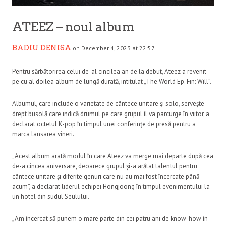
ATEEZ – noul album
BADIU DENISA
on December 4, 2023 at 22:57
Pentru sărbătorirea celui de-al cincilea an de la debut, Ateez a revenit
pe cu al doilea album de lungă durată, intitulat „The World Ep. Fin: Will”.
Albumul, care include o varietate de cântece unitare și solo, servește
drept busolă care indică drumul pe care grupul îl va parcurge în viitor, a
declarat octetul K-pop în timpul unei conferințe de presă pentru a
marca lansarea vineri.
„Acest album arată modul în care Ateez va merge mai departe după cea
de-a cincea aniversare, deoarece grupul și-a arătat talentul pentru
cântece unitare și diferite genuri care nu au mai fost încercate până
acum”, a declarat liderul echipei Hongjoong în timpul evenimentului la
un hotel din sudul Seulului.
„Am încercat să punem o mare parte din cei patru ani de know-how în