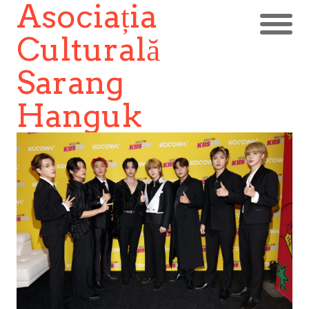
Asociația
Culturală
Sarang
Hanguk