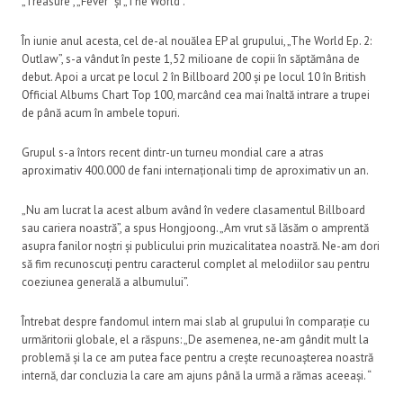
„Treasure”, „Fever” și „The World”.
În iunie anul acesta, cel de-al nouălea EP al grupului, „The World Ep. 2:
Outlaw”, s-a vândut în peste 1,52 milioane de copii în săptămâna de
debut. Apoi a urcat pe locul 2 în Billboard 200 și pe locul 10 în British
Official Albums Chart Top 100, marcând cea mai înaltă intrare a trupei
de până acum în ambele topuri.
Grupul s-a întors recent dintr-un turneu mondial care a atras
aproximativ 400.000 de fani internaționali timp de aproximativ un an.
„Nu am lucrat la acest album având în vedere clasamentul Billboard
sau cariera noastră”, a spus Hongjoong. „Am vrut să lăsăm o amprentă
asupra fanilor noștri și publicului prin muzicalitatea noastră. Ne-am dori
să fim recunoscuți pentru caracterul complet al melodiilor sau pentru
coeziunea generală a albumului”.
Întrebat despre fandomul intern mai slab al grupului în comparație cu
urmăritorii globale, el a răspuns: „De asemenea, ne-am gândit mult la
problemă și la ce am putea face pentru a crește recunoașterea noastră
internă, dar concluzia la care am ajuns până la urmă a rămas aceeași. “