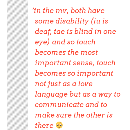
in the mv, both have
some disability (iu is
deaf, tae is blind in one
eye) and so touch
becomes the most
important sense, touch
becomes so important
not just as a love
language but as a way to
communicate and to
make sure the other is
there