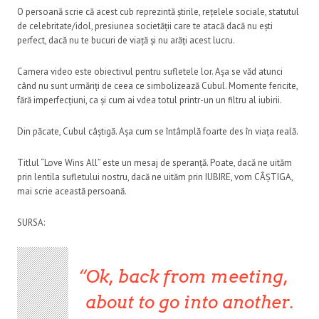
O persoană scrie că acest cub reprezintă știrile, rețelele sociale, statutul
de celebritate/idol, presiunea societății care te atacă dacă nu ești
perfect, dacă nu te bucuri de viață și nu arăți acest lucru.
Camera video este obiectivul pentru sufletele lor. Așa se văd atunci
când nu sunt urmăriți de ceea ce simbolizează Cubul. Momente fericite,
fără imperfecțiuni, ca și cum ai vdea totul printr-un un filtru al iubirii.
Din păcate, Cubul câștigă. Așa cum se întâmplă foarte des în viața reală.
Titlul “Love Wins All” este un mesaj de speranță. Poate, dacă ne uităm
prin lentila sufletului nostru, dacă ne uităm prin IUBIRE, vom CÂȘTIGA,
mai scrie această persoană.
SURSA:
Ok, back from meeting,
about to go into another.