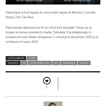
Sursa: captura ecran
Sursa: captura ecran
Videoclipul a fost regizat de cunoscutul regizor al filmului „Concrete
Utopia”, Um Tae Hwa.
Data lansării albumului lui IU nu a fost încă anunțată. Totuși, ea va
începe un turneu mondial în martie. Totodată, V își îndeplinește în
prezent serviciul militar obligatoriu. S-a înrolat în decembrie 2023 și se
va întoarce în iunie 2025.
CATEGORIES
ȘTIRI
TAGGED
IU
LOVE WINS ALL
MV
TAEHUNG
TEORII
1