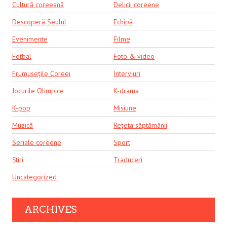
Cultură coreeană
Delicii coreene
Descoperă Seulul
Echipă
Evenimente
Filme
Fotbal
Foto & video
Frumusețile Coreei
Interviuri
Jocurile Olimpice
K-drama
K-pop
Misiune
Muzică
Rețeta săptămânii
Seriale coreene
Sport
Știri
Traduceri
Uncategorized
ARCHIVES