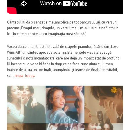
Cântecul îți dă o senzație melancolică pe tot parcursul lui, cu versuri
precum „Dragul meu, dragule, universul meu, m-ai lua cu tine? Într-un
loc în care nu pot visa cu imaginația mea săracă.”
Vocea dulce a lui IU este elevată de clapele pianului, făcând din „Love
Wins All” un cântec aproape solemn. Elementele vizuale adaugă
sunetului o notă încântătoare, care are deja un impact atât de profund.
IU începe cu o voce blândă în timp ce ne face cunoștință cu lumea
înainte de a lua un ton înalt, anunțându-și teama de finalul inevitabil,
scrie
India Today
.