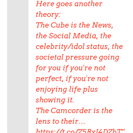
Here goes another
theory:
The Cube is the News,
the Social Media, the
celebrity/idol status, the
societal pressure going
for you if you're not
perfect, if you're not
enjoying life plus
showing it.
The Camcorder is the
lens to their…
https://t.co/Z5RxI4DZbT