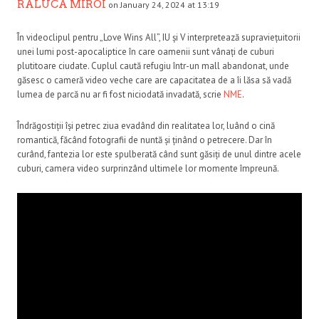
RALUCA MIROI
on January 24, 2024 at 13:19
În videoclipul pentru „Love Wins All”, IU și V interpretează supraviețuitorii
unei lumi post-apocaliptice în care oamenii sunt vânați de cuburi
plutitoare ciudate. Cuplul caută refugiu într-un mall abandonat, unde
găsesc o cameră video veche care are capacitatea de a îi lăsa să vadă
lumea de parcă nu ar fi fost niciodată invadată, scrie
NME
.
Îndrăgostiții își petrec ziua evadând din realitatea lor, luând o cină
romantică, făcând fotografii de nuntă și ținând o petrecere. Dar în
curând, fantezia lor este spulberată când sunt găsiți de unul dintre acele
cuburi, camera video surprinzând ultimele lor momente împreună.