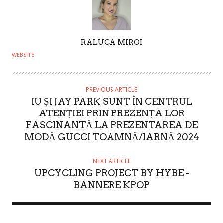
A
RALUCA MIROI
U
WEBSITE
T
H
O
PREVIOUS ARTICLE
IU ȘI JAY PARK SUNT ÎN CENTRUL
R
ATENȚIEI PRIN PREZENȚA LOR
FASCINANTĂ LA PREZENTAREA DE
MODĂ GUCCI TOAMNĂ/IARNĂ 2024
NEXT ARTICLE
UPCYCLING PROJECT BY HYBE -
BANNERE KPOP