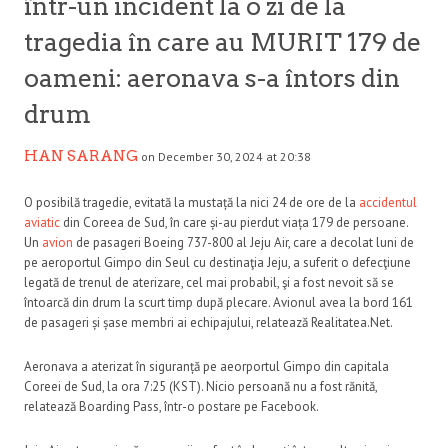
într-un incident la o zi de la
tragedia în care au MURIT 179 de
oameni: aeronava s-a întors din
drum
HAN SARANG
on December 30, 2024 at 20:38
O posibilă tragedie, evitată la mustață la nici 24 de ore de la
accidentul
aviatic
din Coreea de Sud, în care și-au pierdut viața 179 de persoane.
Un
avion
de pasageri Boeing 737-800 al Jeju Air, care a decolat luni de
pe aeroportul Gimpo din Seul cu destinaţia Jeju, a suferit o defecţiune
legată de trenul de aterizare, cel mai probabil, şi a fost nevoit să se
întoarcă din drum la scurt timp după plecare. Avionul avea la bord 161
de pasageri și șase membri ai echipajului, relatează Realitatea.Net.
Aeronava a aterizat în siguranță pe aeorportul Gimpo din capitala
Coreei de Sud, la ora 7:25 (KST). Nicio persoană nu a fost rănită,
relatează Boarding Pass, într-o postare pe Facebook.