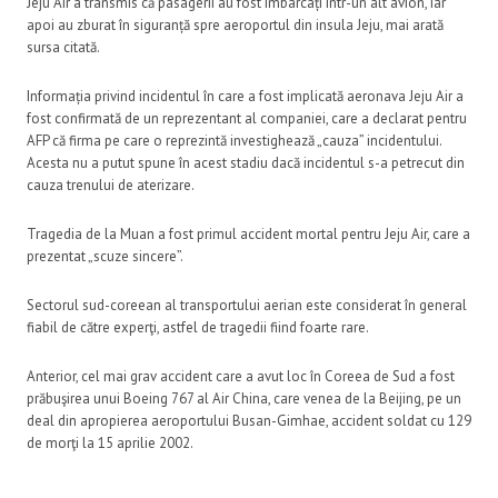
Jeju Air a transmis că pasagerii au fost îmbarcați într-un alt avion, iar
apoi au zburat în siguranță spre aeroportul din insula Jeju, mai arată
sursa citată.
Informația privind incidentul în care a fost implicată aeronava Jeju Air a
fost confirmată de un reprezentant al companiei, care a declarat pentru
AFP că firma pe care o reprezintă investighează „cauza” incidentului.
Acesta nu a putut spune în acest stadiu dacă incidentul s-a petrecut din
cauza trenului de aterizare.
Tragedia de la Muan a fost primul accident mortal pentru Jeju Air, care a
prezentat „scuze sincere”.
Sectorul sud-coreean al transportului aerian este considerat în general
fiabil de către experţi, astfel de tragedii fiind foarte rare.
Anterior, cel mai grav accident care a avut loc în Coreea de Sud a fost
prăbuşirea unui Boeing 767 al Air China, care venea de la Beijing, pe un
deal din apropierea aeroportului Busan-Gimhae, accident soldat cu 129
de morţi la 15 aprilie 2002.