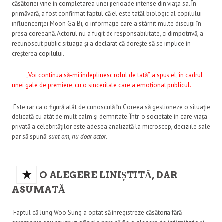
căsătoriei vine în completarea unei perioade intense din viața sa. În
primăvară, a fost confirmat faptul că el este tatăl biologic al copilului
influenceriței Moon Ga Bi, o informație care a stârnit multe discuții în
presa coreeană. Actorul nu a fugit de responsabilitate, ci dimpotrivă, a
recunoscut public situația și a declarat că dorește să se implice în
creșterea copilului.
„Voi continua să-mi îndeplinesc rolul de tată”, a spus el, în cadrul
unei gale de premiere, cu o sinceritate care a emoționat publicul.
Este rar ca o figură atât de cunoscută în Coreea să gestioneze o situație
delicată cu atât de mult calm și demnitate. Într-o societate în care viața
privată a celebrităților este adesea analizată la microscop, deciziile sale
par să spună:
sunt om, nu doar actor
.
O ALEGERE LINIȘTITĂ, DAR
ASUMATĂ
Faptul că Jung Woo Sung a optat să înregistreze căsătoria fără