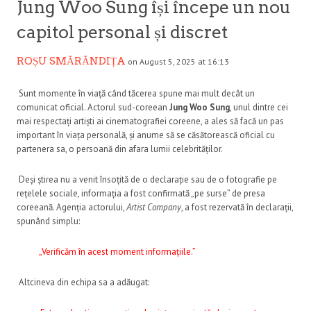
Jung Woo Sung își începe un nou
capitol personal și discret
ROȘU SMĂRĂNDIȚA
on August 5, 2025 at 16:13
Sunt momente în viață când tăcerea spune mai mult decât un
comunicat oficial. Actorul sud-coreean
Jung Woo Sung
, unul dintre cei
mai respectați artiști ai cinematografiei coreene, a ales să facă un pas
important în viața personală, și anume să se căsătorească oficial cu
partenera sa, o persoană din afara lumii celebrităților.
Deși știrea nu a venit însoțită de o declarație sau de o fotografie pe
rețelele sociale, informația a fost confirmată „pe surse” de presa
coreeană. Agenția actorului,
Artist Company
, a fost rezervată în declarații,
spunând simplu:
„Verificăm în acest moment informațiile.”
Altcineva din echipa sa a adăugat: