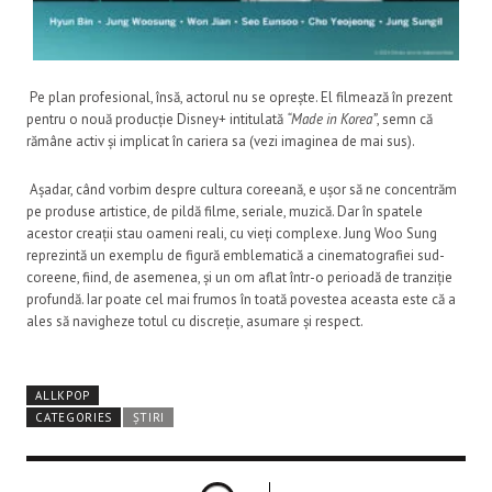
Pe plan profesional, însă, actorul nu se oprește. El filmează în prezent
pentru o nouă producție Disney+ intitulată
“Made in Korea”
, semn că
rămâne activ și implicat în cariera sa (vezi imaginea de mai sus).
Așadar, când vorbim despre cultura coreeană, e ușor să ne concentrăm
pe produse artistice, de pildă filme, seriale, muzică. Dar în spatele
acestor creații stau oameni reali, cu vieți complexe. Jung Woo Sung
reprezintă un exemplu de figură emblematică a cinematografiei sud-
coreene, fiind, de asemenea, și un om aflat într-o perioadă de tranziție
profundă. Iar poate cel mai frumos în toată povestea aceasta este că a
ales să navigheze totul cu discreție, asumare și respect.
ALLKPOP
CATEGORIES
ȘTIRI