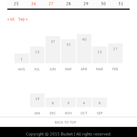
25
26
27
28
29
30
31
« Jul
Sep »
40
37
33
27
23
23
1
AUG
JUL
JUN
MAY
APR
MAR
FEB
19
8
9
4
8
JAN
DEC
NOV
OCT
SEP
BACK TO TOP
Copyright © 2015 Bucket | All rights reserved.