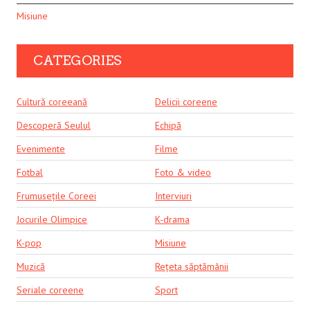
Misiune
CATEGORIES
Cultură coreeană
Delicii coreene
Descoperă Seulul
Echipă
Evenimente
Filme
Fotbal
Foto & video
Frumusețile Coreei
Interviuri
Jocurile Olimpice
K-drama
K-pop
Misiune
Muzică
Rețeta săptămânii
Seriale coreene
Sport