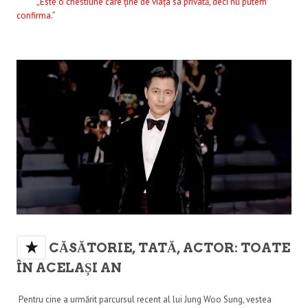
„Este o chestiune care ține de viața sa privată, deci nu putem
confirma.”
CĂSĂTORIE, TATĂ, ACTOR: TOATE
ÎN ACELAȘI AN
Pentru cine a urmărit parcursul recent al lui Jung Woo Sung, vestea