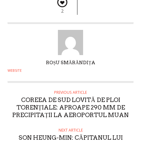
2
A
ROȘU SMĂRĂNDIȚA
U
WEBSITE
T
H
O
PREVIOUS ARTICLE
COREEA DE SUD LOVITĂ DE PLOI
R
TORENȚIALE: APROAPE 290 MM DE
PRECIPITAȚII LA AEROPORTUL MUAN
NEXT ARTICLE
SON HEUNG-MIN: CĂPITANUL LUI