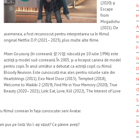
(2020) și
J
Escape
from
M
Mogadishu
A
(2021). De
asemenea, a fost recunoscut pentru interpretarea sa în filmul
M
original Netflix D.P. (2021–2023), plus multe alte filme.
F
Moon Ga-young
(în coreeană: 문가영; născută pe 10 iulie 1996) este
J
actriță și model sud-coreeană. În 2005, și-a început cariera de model
pentru copii. În anul următor a debutat ca actriță copil cu filmul
D
Bloody Reunion. Este cunoscută mai ales pentru rolurile sale din
Heartstrings (2011), Exo Next Door (2015), Tempted (2018),
N
Welcome to Waikiki 2 (2019), Find Me in Your Memory (2020), True
O
Beauty (2020–2021), Link: Eat, Love, Kill (2022), The Interest of Love
S
A
u filmul coreean în fața cunoscutei serii Avatar.
J
m pus pe listă. Voi l-ați văzut? Ce părere aveți?
J