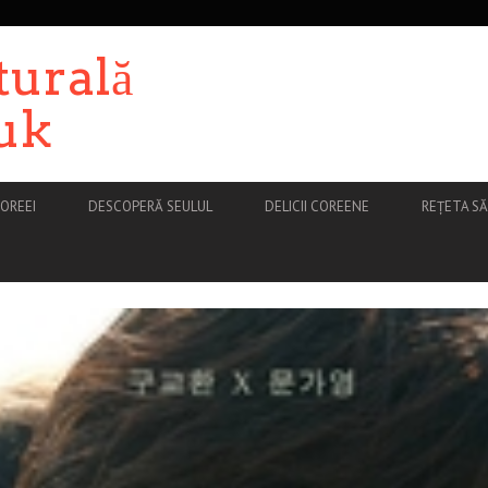
turală
uk
OREEI
DESCOPERĂ SEULUL
DELICII COREENE
REȚETA S