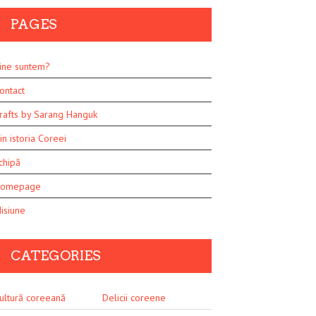
PAGES
ine suntem?
ontact
rafts by Sarang Hanguk
in istoria Coreei
chipă
omepage
isiune
CATEGORIES
ultură coreeană
Delicii coreene