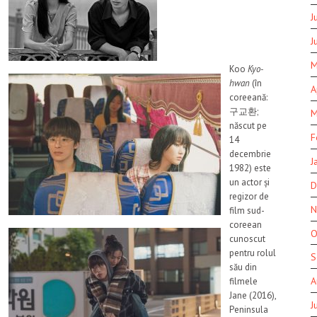
J
J
M
Koo
Kyo-
hwan
(în
A
coreeană:
구교환;
M
născut pe
F
14
decembrie
J
1982) este
un actor și
D
regizor de
N
film sud-
coreean
O
cunoscut
pentru rolul
S
său din
A
filmele
Jane (2016),
J
Peninsula