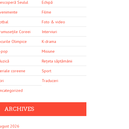
escoperă Seulul
Echipă
venimente
Filme
otbal
Foto & video
rumusețile Coreei
Interviuri
ocurile Olimpice
K-drama
-pop
Misiune
uzică
Rețeta săptămânii
eriale coreene
Sport
iri
Traduceri
ncategorized
ARCHIVES
ugust 2026