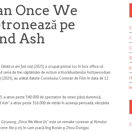
ean Once We
etronează pe
C
and Ash
C
C
D
:
Odată ce am fost noi)
(2025) a ocupat primul loc în box office-ul
E
d seria de trei săptămâni de victorii a blockbusterului hollywoodian
H
)
(2025), au arătat datele Consiliului Coreean de Film în data de 12
M
, a atras peste 340.000 de spectatori de vineri până duminică,
d Ash” a atras peste 316.000 de intrări în aceeași perioadă, vânzările
 Ga-young
, „Once We Were Us” este un remake coreean al filmului
C
ucere:
Noi și ei
), în care joacă Jing Boran și Zhou Dongyu.