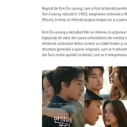
Regizat de Kim Do-young, care a fost aclamată pentru 
Kim Ji-young, născută în 1982
), adaptarea coreeană a f
(Moon), în timp ce reflectă asupra relației lor și a șans
Kim Do-young a dezvăluit într-un interviu că acțiunea f
îngrijorați de viitor din cauza schimbărilor din mediul 
deliberat contrastul dintre zonele cu clădiri înalte și 
structura generală a operei originale, cum ar fi utiliza
dar face multe ajustări la detalii, cum ar fi interpretarea