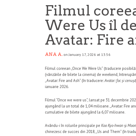
Filmul core
Were Us îl d
Avatar: Fire 
ANA A.
on January 17, 2026 at 13:56
Filmul coreean „Once We Were Us” (traducere posibilă
(vânzările de bilete la cinema) de weekend, întrerupân
„Avatar: Fire and Ash” (în traducere:
Avatar: foc și cenușă
ianuarie 2026.
Filmul “Once we were us”, lansat pe 31 decembrie 2025
ajungând la un total de 1,04 milioane. „Avatar: Fire an
cumulative de bilete ajungând la 6,07 milioane.
Avându-i în rolurile principale pe
Koo Kyo-hwan
și
Moon
chinezesc de succes din 2018, „Us and Them” (în trad