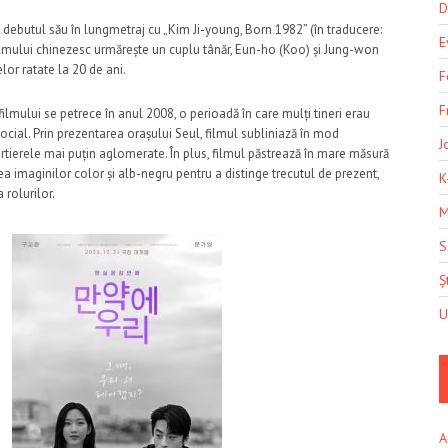
D
debutul său în lungmetraj cu „Kim Ji-young, Born 1982” (în traducere:
E
ilmului chinezesc urmărește un cuplu tânăr, Eun-ho (Koo) și Jung-won
elor ratate la 20 de ani.
F
F
ilmului se petrece în anul 2008, o perioadă în care mulți tineri erau
social. Prin prezentarea orașului Seul, filmul subliniază în mod
J
cartierele mai puțin aglomerate. În plus, filmul păstrează în mare măsură
rea imaginilor color și alb-negru pentru a distinge trecutul de prezent,
K
 rolurilor.
M
S
Șt
U
A