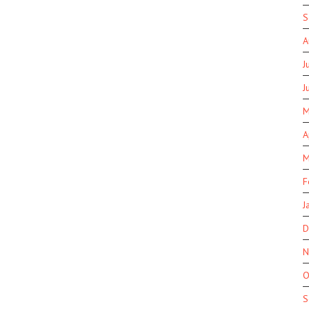
S
A
J
J
M
A
M
F
J
D
N
O
S