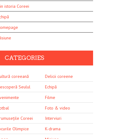
in istoria Coreei
chipă
omepage
isiune
CATEGORIES
ultură coreeană
Delicii coreene
escoperă Seulul
Echipă
venimente
Filme
otbal
Foto & video
rumusețile Coreei
Interviuri
ocurile Olimpice
K-drama