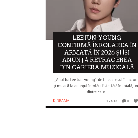
LEE JUN-YOUNG
CONFIRMĂ ÎNROLAREA ÎN
ARMATĂ ÎN 2026 ȘI ÎȘI
ANUNȚĂ RETRAGEREA
DIN CARIERA MUZICALĂ
„Anul lui Lee Jun-young”: de la succesul în actori
și muzică la anunțul înrolării Este, fără îndoială, u
dintre cele..
K-DRAMA
13 MAY
0