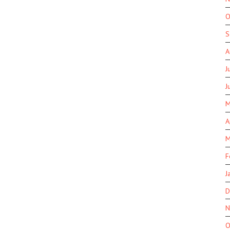
O
S
A
J
J
M
A
M
F
J
D
N
O