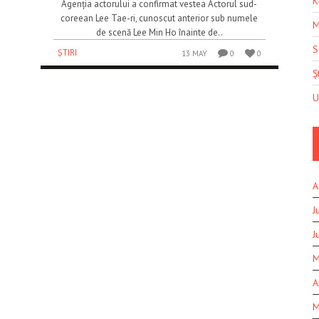
K
Agenția actorului a confirmat vestea Actorul sud-
coreean Lee Tae-ri, cunoscut anterior sub numele
M
de scenă Lee Min Ho înainte de..
S
ȘTIRI
13 MAY
0
0
Șt
U
A
J
J
M
A
M