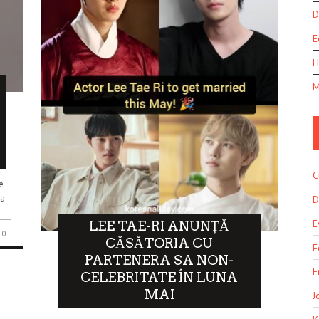
D
E
H
M
C
e
na
D
E
LEE TAE-RI ANUNȚĂ
0
CĂSĂTORIA CU
F
PARTENERA SA NON-
F
CELEBRITATE ÎN LUNA
MAI
J