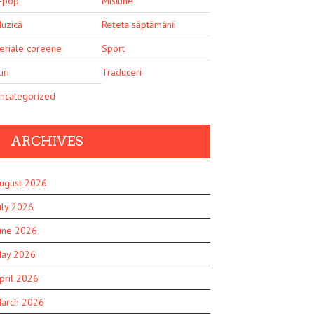
-pop
Misiune
uzică
Rețeta săptămânii
eriale coreene
Sport
iri
Traduceri
ncategorized
ARCHIVES
ugust 2026
uly 2026
une 2026
ay 2026
pril 2026
arch 2026