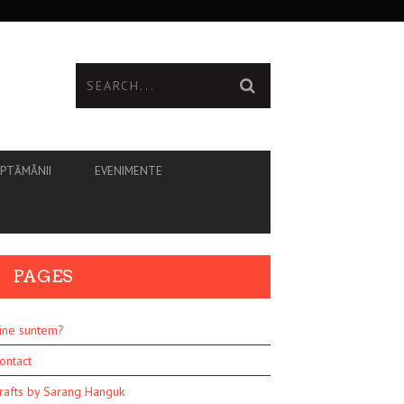
ĂPTĂMÂNII
EVENIMENTE
PAGES
ine suntem?
ontact
rafts by Sarang Hanguk